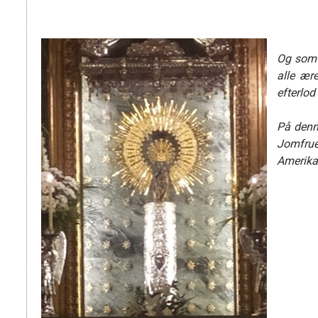
Og som 
alle ær
efterlo
På denne
Jomfrue
Amerika