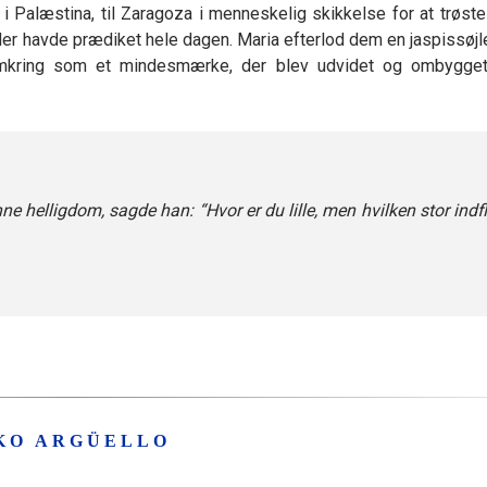
 Palæstina, til Zaragoza i menneskelig skikkelse for at trøste
, der havde prædiket hele dagen. Maria efterlod dem en jaspissøj
 omkring som et mindesmærke, der blev udvidet og ombygg
ne helligdom, sagde han: “Hvor er du lille, men hvilken stor indf
KO ARGÜELLO