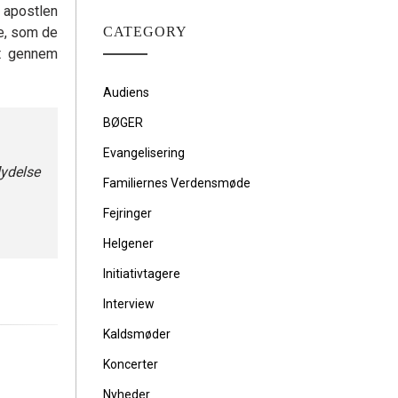
 apostlen
le, som de
CATEGORY
et gennem
Audiens
BØGER
Evangelisering
lydelse
Familiernes Verdensmøde
Fejringer
Helgener
Initiativtagere
Interview
Kaldsmøder
Koncerter
Nyheder