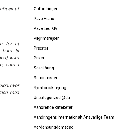
Jomfruen
af
Opfordringer
Pave Frans
Pave Leo XIV
Pilgrimsrejser
 for at
Præster
e ham til
ften), kom
Priser
le, som i
Saligkåring
Seminarister
aleri, hvor
Symfonisk fejring
mmen med
Uncategorized @da
Vandrende kateketer
Vandringens Internationalt Ansvarlige Team
Verdensungdomsdag