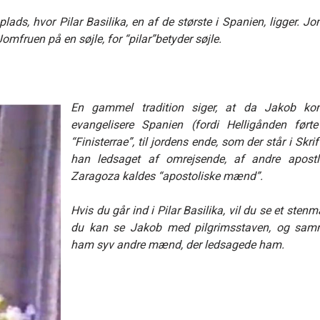
 plads, hvor
Pilar
Basili
k
a, en af de største i Spanien, ligger. 
 Jomfruen på en søjle, for
“p
ilar
”
betyder søjle.
En gammel tradition siger, at da
Jakob
kom
evangelisere Spanien (fordi Helligånden ført
“Finisterrae”, til jordens ende, som der står i Skri
han ledsaget af omrejsende, af andre apost
Zaragoza kaldes “apostoliske mænd”.
Hvis du går ind i Pilar
Basilika
, vil du se et stenm
du kan se
Jakob
med pilgrimsstaven, og sa
ham syv andre mænd, der ledsagede ham.