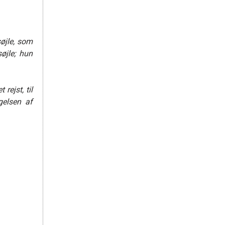
søjle, som
øjle; h
u
n
rejst, til
gelsen af