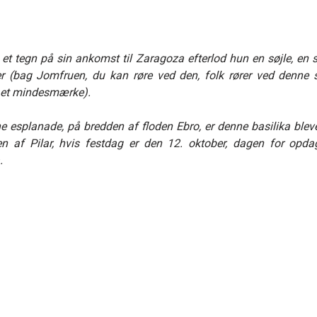
et tegn på sin ankomst til Zaragoza efterlod h
u
n en søjle, en 
er (bag Jomfruen, du kan røre ved den, folk rører ved denne s
d et mindesmærke).
 esplanade, på bredden af floden Ebro, er denne basilika blevet 
n af Pilar, hvis festdag er den 12. oktober, dagen for opda
.