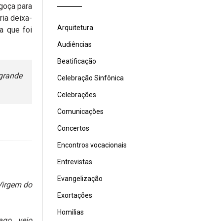
agoça para
ia deixa-
Arquitetura
a que foi
Audiências
Beatificação
grande
Celebração Sinfônica
Celebrações
Comunicações
Concertos
Encontros vocacionais
Entrevistas
Evangelização
Virgem do
Exortações
Homilias
ago veio