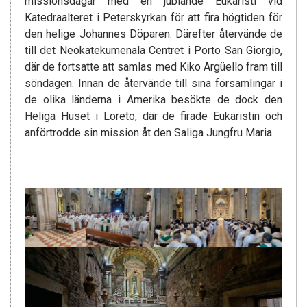
missionsdagar med en jublande Eukaristi vid
Katedraalteret i Peterskyrkan för att fira högtiden för
den helige Johannes Döparen. Därefter återvände de
till det Neokatekumenala Centret i Porto San Giorgio,
där de fortsatte att samlas med Kiko Argüello fram till
söndagen. Innan de återvände till sina församlingar i
de olika länderna i Amerika besökte de dock den
Heliga Huset i Loreto, där de firade Eukaristin och
anförtrodde sin mission åt den Saliga Jungfru Maria.