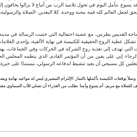
د يسوع. نتأمل اليوم في تحول تلاميذ الرب من أتباع لا يزالوا يخافون 
حق لجعل العالم كله قمة محبة ووحدة. كلا البعدين -الصلاة والرسولية،
في ساحة القديس بطرس، مع عشية احتفالية التي ختمت الرسالة في مدينة روم
كل عطية الروح الحقيقية للكنيسة في نهاية الألفية، وإحدى العلامات ال
درات التي تهدف إلى تغذية روح الشركة في الحركات وفي الجماعات، بهد
ي بالرجاء. إني على يقين من أن المؤتمر القادم، الذي ينظمه المجلس 
متعلمن كل مسيحي أن يعيد تنشيط اندفاعه الرسولي، مستندًا على خبرة م
ملأ توقعات الكنيسة بأكملها بالثمار. الإلتزام التبشيري ليس له مواعيد نهائية و
توقف للصلاة مع مريم، أم يسوع وأمنا. نطلب من العذراء أن تصلي للآب السماوي م