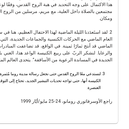
هذا الاكتمال على وجه التحديد في هبة الروح القدس، وفقًا لوع
مجتمعين بالصلاة داخل العلية، مع مريم، مرسلين من الروح ال
ومكان.
2. لقد استَعدَدنا الليلة الماضية لهذا الاحتفال العظيم، هنا 
العام الماضي مع الحركات الكنسية والجماعات الجديدة، التي تش
الماضي قد أنتج ثمارًا ثمينة. في الواقع، قد تضاعفت المبا
والرعايا. لنشكر الربّ على ربيع الكنيسة الواعد هذا، الغن
الجديدة في المساندة الرعوية من الأساقفة”. يتحدى العالم ال
لنستدعي معًا الروح القدس حتى نجعل رسالة مدينة روما مُثمرة ون
الكنيسة أنها، حتى تواجه تحديات التبشير الجديد، تحتاج إلى ال
العنصرة.
راجع الأوسرفاتوري رومانو، 24-25 مايو/أيّار 1999