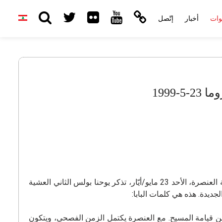
وات
أخبار
إتّصل
1999
“لنستدعي معًا الروح القدس حتى نجعل رسالة مدينة روما مُثمرة ونملأ توقعات الكنيسة بأكملها بالثمار”. إلى “ريجينا تشيلي” إحتفالية العنصرة، الأحد 23 مايو/أيّار، تذكر يوحنا بولس الثاني العشية
ديدة. هذه هي كلمات البابا:
د خمسين يومًا من قيامة المسيح. مع العنصرة يكتمل الزمن الفصحي، ويتكون