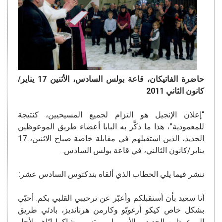
حاضرة الفاتيكان، قاعة بولس السادس، الأثنين 17 يناير/
كانون الثاني 2011
“إعلان الإنجيل هو التزام لجميع المسيحيين، كنتيجة
للمعمودية”، هذا ما ذكَّر به البابا أعضاء طريق الموعوظين
الجديد، الذين استقبلهم في مقابلة خاصة صباح الاثنين، 17
يناير/كانون الثالني، في قاعة بولس السادس.
ننشر فيما يلي الخطاب الذي ألقاه بندكتوس السادس عشر:
أنا سعيد بأن أستقبلكم وأعبّر عن ترحيبي القلبي بكم. أحيّي
بشكل خاص كيكو أرغويّو وكارمن هرنانديز، بادئي طريق
الموعوظين الجديد، والأب ماريو بتسي، شاكرا إيّاهم لأجل