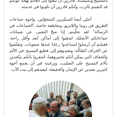
بالمسيح وبكنيسته، قادرين أن تنقلوا إلى العالم بهجة كونكم
قد التقيتم بالرب، وأنكم قادرين أن تكونوا في خدمته.
أحيّي أيضا المبشّرين المتجوّلين، وإخوة جماعات
الطريق في روما واللاتزيو، وبعاطفة خاصة، “الجماعات في
الرسالة”. لقد تخلّيتم، إذا صحّ التعبير، عن ضمانات
جماعاتكم الأصليّة، لتذهبوا إلى أماكن أبعد وأقل راحة،
فقبلتم أن تُرسلوا لتساعدوا رعايا عندها صعوبات، وتفتّشوا
عن الخراف الضّالّة، وتعيدوهم إلى قطيع المسيح. في الألم
والجفاف التي يمكن أنكم تختبروهما، أشعروا بأنكم متّحدين
بآلام المسيح على الصليب، وبرغبته في أن يجمع أخوة
كثيرين بعيدين عن الإيمان والحقيقة، ليعيدهم إلى بيت الآب.