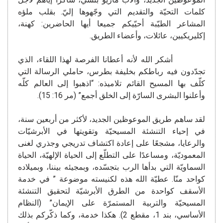
كلمات التحيّة والتقديم التي وجّهوها إليّ. بقلب ملؤه
المشاعر الطيّبة أحيّيكم جميعا أيها الحاضرين: كهنة،
إكليريكيين، عائلات، وأعضاء الطريق.
أشكر الله لأنه أعطانا الفرصة لهذا اللقاء، الذي
تجدّدون فيه رباطكم بخليفة بطرس، حاملي الرسالة التي
كلّف بها المسيح القائم تلاميذه: “اذهبوا إلى العالم كلّه
وأعلنوا البشرى السارّة إلى الخلق أجمع” (مر 16: 15).
لقد ساهم طريق الموعوظين الجديد، لأكثر من أربعين سنة،
في إحياء التنشئة المسيحيّة وتقويتها في الأبرشيّات
والرعايا، مشجعًا على إعادة اكتشاف تدريجي وجذري لغنى
المعموديّة، ومساعدًا على التطلّع إلى الحياة الإلهيّة، الحياة
السماويّة التي بدأها الرب بتجسّده، وبمجيئه بيننا، وبميلاده
كواحد منّا. عطيّة الله هذه لكنيسته موضوعة ” في خدمة
الأسقف كواحدة من الطرق الأبرشيّة لتحقيق التنشئة
المسيحيّة والتربية المستمرّة على الإيمان” (النظام
الأساسي، بند 1، مقطع 2). هكذا خدمة، وكما ذكّركم بذلك