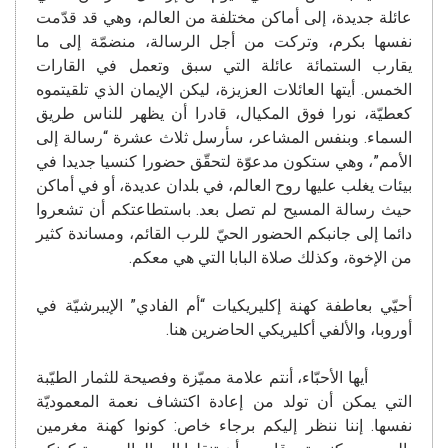
عائلة جديدة، إلى أماكن مختلفة من العالم، وهي قد قدّمت
نفسها بكرم، وتركت من أجل الرسالة، منضمّة إلى ما
يقارب الستمائة عائلة التي سبق وتعمل في القارات
الخمس. أيتها العائلات العزيزة، ليكن الإيمان الذي تلقيتموه
كعطيّة، نورا فوق المكيال، قادرا أن يظهر للناس طريق
السماء. وبنفس المشاعر، سأرسل ثلاث عشرة “رسالة إلى
الأمم”، وهي ستكون مدعوّة لتحقّق حضورا كنسيا جديدا في
بيئات يغلب عليها روح العالم، في بلدان عديدة، أو في أماكن
حيث رسالة المسيح لم تصل بعد. باستطاعتكم أن تشعروا
دائما إلى جانبكم الحضور الحيّ للرب القائم، ومساندة كثير
من الإخوة، وكذلك صلاة البابا التي هي معكم.
أحيّي بعاطفة كهنة إكليريكيات “أم الفادي” الإيبرشيّة في
أوروبا، والألفي أكليريكي الحاضرين هنا.
أيها الأحبّاء، أنتم علامة مميّزة وفصيحة للثمار الطيّبة
التي يمكن أن تولد من إعادة اكتشاف نعمة المعموديّة
نفسها. إننا ننظر إليكم برجاء خاص: كونوا كهنة مغرمين