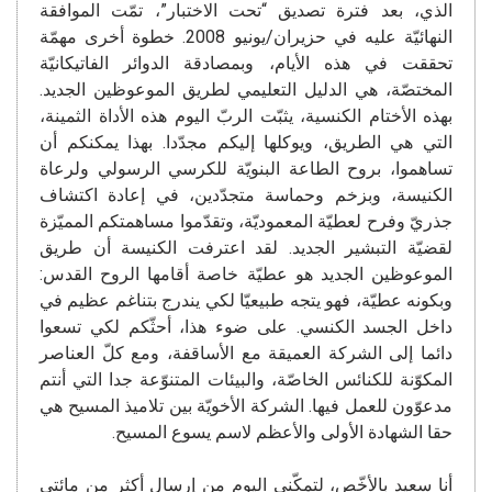
الذي، بعد فترة تصديق “تحت الاختبار”، تمّت الموافقة
النهائيّة عليه في حزيران/يونيو 2008. خطوة أخرى مهمّة
تحققت في هذه الأيام، وبمصادقة الدوائر الفاتيكانيّة
المختصّة، هي الدليل التعليمي لطريق الموعوظين الجديد.
بهذه الأختام الكنسية، يثبّت الربّ اليوم هذه الأداة الثمينة،
التي هي الطريق، ويوكلها إليكم مجدّدا. بهذا يمكنكم أن
تساهموا، بروح الطاعة البنويّة للكرسي الرسولي ولرعاة
الكنيسة، وبزخم وحماسة متجدّدين، في إعادة اكتشاف
جذريّ وفرح لعطيّة المعموديّة، وتقدّموا مساهمتكم المميّزة
لقضيّة التبشير الجديد. لقد اعترفت الكنيسة أن طريق
الموعوظين الجديد هو عطيّة خاصة أقامها الروح القدس:
وبكونه عطيّة، فهو يتجه طبيعيّا لكي يندرج بتناغم عظيم في
داخل الجسد الكنسي. على ضوء هذا، أحثّكم لكي تسعوا
دائما إلى الشركة العميقة مع الأساقفة، ومع كلّ العناصر
المكوّنة للكنائس الخاصّة، والبيئات المتنوّعة جدا التي أنتم
مدعوّون للعمل فيها. الشركة الأخويّة بين تلاميذ المسيح هي
حقا الشهادة الأولى والأعظم لاسم يسوع المسيح.
أنا سعيد بالأخّص، لتمكّني اليوم من إرسال أكثر من مائتي