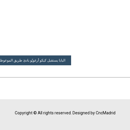
البابا يستقبل كيكو أرغويّو بادئ طريق الموعوظي
Copyright © All rights reserved.
Designed by CncMadrid