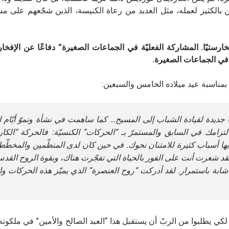
ن بالكثير لعمله، مثل العديد من رعاة الكنيسة، الذين شجّعهم على م
رستيّا. المشاركة الفعليّة في الجماعات الصغيرة” دفاعًا عن الإفخار
د في الجماعات الصغيرة
.
ة بمناسبة عيد ميلاده الخامس والسبعين:
جديدة لقيادة الشباب إلى المسيح… كما ساهمت في نشأة ونموّ أيّام ا
لتزامك في السابق والمستمرّ بـ “الحركات” الكنسيّة: فالحركة “الكاري
ها أسباب كثيرة للامتنان نحوك. في حين كان لدى المنظّمين والمخطّ
قد شعرت أنت على الفور بالحياة التي تفجّرت هناك، وبقوة الروح القد
 شابة باستمرار. لقد أدركت “روح العنصرة” الذي يميّز هذه الحركات و