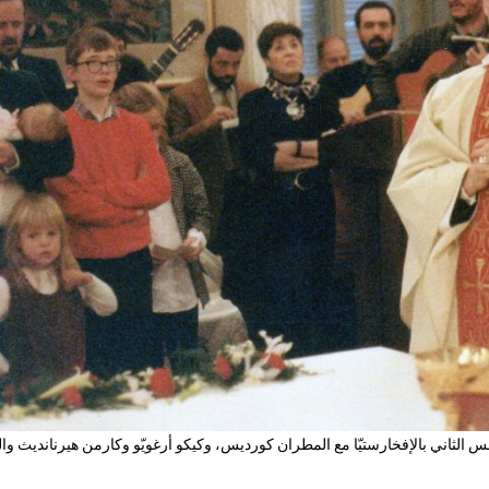
ّل/ديسمبر 1986، احتفال البابا يوحنّا بولس الثاني بالإفخارستيّا مع المطران كورديس، وكيكو أرغويّو وكارمن هيرناندي