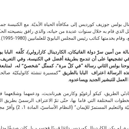
/مارس 2024)، دعا الرب الكاردينال بولس جوزيف كورديس إلى مكافأة الحياة الأبديّة. مع الكنيسة
 الذي قام به خلال سنوات عديدة من حياته، والذي رافق بنصيحته الحك
بخدمتها كنائب رئيس المجلس البابويّ للعلمانيين (1980-1995).
وّل/أكتوبر، عبر رسالة من أمين سرّ دولة الفاتيكان، الكاردينال كازارولي)، كلّفه الباب
 في تشجيعها على أن تندمج بطريقة أفضل في الكنيسة، وفي التعريف 
ّة. في عام 1990، كتب إليه القديس يوحنا بولس الثاني رسالة “في كلّ مرة”، كممثّل “شخصيّ” له، ل
ه الرسالة اعتراف البابا بالطريق “
كمسيرة تنشئة كاثوليكيّة صالحة
 العمل للتبشير الجديد ويساعدوه
.
لبادئَي الطريق، كيكو أرغويّو وكارمن هيرنانديث، ودعمهما وشجّعهما
خطوات المختلفة التي قاما بها، حتّى تمّ الاعتراف الرسميّ بطريق ا
الجديد ” كواحدة من الطُرُق الأبرشية لتطبيق التنشئة المسيحيّة والتع
 لم يكن الكاردينال كورديس دائمًا قريبًا فحسب، بل كان صديقًا وداعم