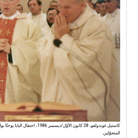
كاستيل غوندولفو، 28 كانون الأو
المتجوّلين.