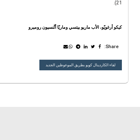
21).
كيكو أرغويّو، الأب ماريو بيتسي وماريّا أثّنسيون روميرو
Share:
تصفّح
لقاء الكاردينال كوبو بطريق الموعوظين الجديد
المقالات