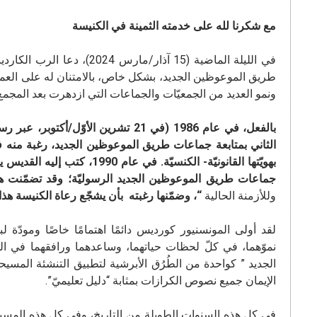
مع شكرنا
لله على خدمته الثمينة في الكنيسة
في الليلة الماضية (15 آذار
طريق الموعوظين الجديد، بشكل خاص، بالامتنان له على العمل
ونمو العديد من الجمعيّات والجماعات التي ازدهرت بعد المجمع، وقام 
بالفعل، في عام 1986 (في 21 تشرين الأ
الثاني بمتابعة جماعات طريق الموعوظين الجديد، رغبة منه
بهويّتها القانونيّة- الكنسي
جماعات طريق الموعوظين الجديد الرسوليّة؛ وقد تضمّنت هذ
وللأزمنة الحالية
“، وضمّنها رغبته بأن يشجّع رعاة الكنيسة هذا
لقد أولى المونسنيور كورديس دائمًا اهتمامًا خاصًا ومودّة 
نموّهما، في كلّ لحظات حياتهما، وساعدهما ورافقهما في ال
الإيمان جميع نصوص الكرازات بمثابة “دليل تعليميّ”.
في كل هذه السنوات الطويلة من التاريخ، وفي كل هذه المسيرة،