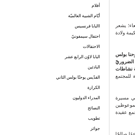
أفلام
أيّام الشبية العالميّة
 جمعاء؛ يشعر
االبابا فرنسيس
يمة ولادة
احتفال سيمفونيّ
الاحتفالات
ا يوحنا بولس
البابا لاوُن الرابع عشر
الضروريّ
البادئين
متابعة نشاطات
 للمجتمع
القدّيس يوحنّا بولس الثاني
الكرازة
 في مسيرة
المدراء الدوليون
لموعوظين
النصائح
ليم المستمرّ للإيمان.” (النظام الأساسيّ، المادة 1، 2) وأقرّ مجمع عقيدة
تطويب
جوائز
ًا صالحًا