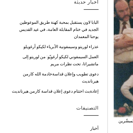
أخبار حديثة
البابا لاون يستقبل بمحبة كهنة طريق الموعوظين
الجديد في ختام المقابلة العامة، في عيد القديس
يوحنا المعمدان
عذراء لوريتو وسيمفونية الأبرياء لكيكو أرغويلو
العمل السيمفوني لكيكو أرغويّو: من لوريتو إلى
ماتشيراتا، تحت نظرات مريم
دعوى تطويب وإعلان قداسةخادمة الله كارمن
هيرنانديث
إعادةبث اختتام دعوى إعلان قداسة كارمن هيرنانديث
التصنيفات
ث والمبشّرين
أخبار