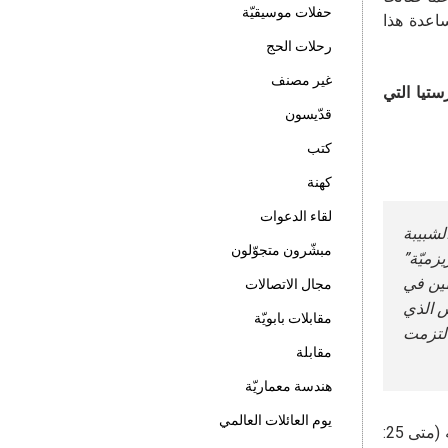
حفلات موسيقيّة
ساعدة هذا
رحلات الحج
غير مصنف
ستيا التي
قدّيسون
كتب
كهنة
لقاء الدعوات
لشبيبة
مبشّرون متجوّلون
زميّة”
طين في
مجال الاتصالات
س الذي
مقابلات بابويّة
التزمت
مقابلة
هندسة معماريّة
يوم العائلات العالمي
نوكل ذكرى الكاردينال كورديس هذه إلى صلوات جميع إخوتنا، لكي يطلبوا من الربّ أن يستقبل هذا “العبد الصالح والأمين” في ملكوته (متى 25: