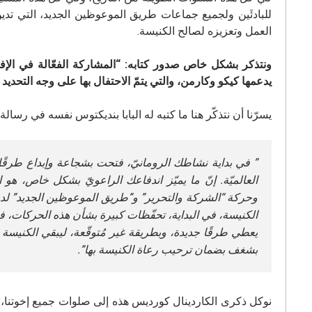
للبادئَين ولجميع جماعات طريق الموعوظين الجديد، التي تدي
العمل وتعزيزه لصالح الكنيسة.
ونتذكر بشكل خاص صدور كتابه: “المشاركة الفعّالة في الإفخا
يدعمها كيكو وكارمن، والتي يتمّ الاحتفال بها على وجه التحدي
يسرّنا أن نتذكّر هنا ما كتبه له البابا بنديكتوس نفسه في رسال
” في بداية نشاطك الرومانيّ، فتحت بشجاعة وإبداع طرقًا 
العالميّة. إنّ ما يميّز اندفاعك الراعويّ بشكل خاص، هو ا
وحركة “الشركة والتحرير” و”طريق الموعوظين الجديد” لدي
الكنيسة، في البداية، تحفّظات كبيرة بشأن هذه الحركات، ف
يعطي طرقًا جديدة، وبطريقة غير مُتوقّعة، ليبقي الكنيسة
بشغف بضمان ترحيب رعاة الكنيسة بها”.