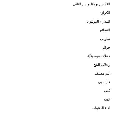
القدّيس يوحنّا بولس الثاني
الكرازة
المدراء الدوليون
النصائح
تطويب
جوائز
حفلات موسيقيّة
رحلات الحج
غير مصنف
قدّيسون
كتب
كهنة
لقاء الدعوات