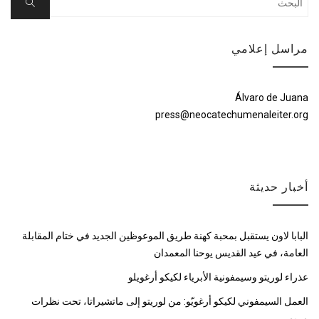
Search
for:
مراسل إعلامي
Álvaro de Juana
press@neocatechumenaleiter.org
أخبار حديثة
البابا لاون يستقبل بمحبة كهنة طريق الموعوظين الجديد في ختام المقابلة
العامة، في عيد القديس يوحنا المعمدان
عذراء لوريتو وسيمفونية الأبرياء لكيكو أرغويلو
العمل السيمفوني لكيكو أرغويّو: من لوريتو إلى ماتشيراتا، تحت نظرات
مريم