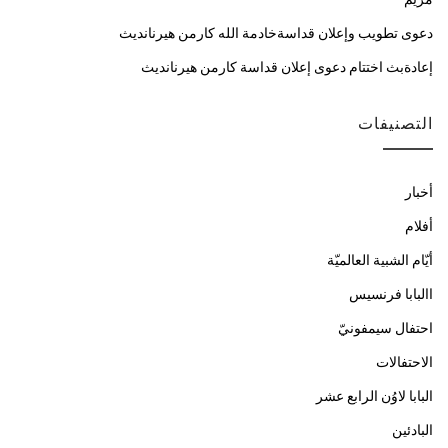
دعوى تطويب وإعلان قداسةخادمة الله كارمن هيرنانديث
إعادةبث اختتام دعوى إعلان قداسة كارمن هيرنانديث
التصنيفات
أخبار
أفلام
أيّام الشبية العالميّة
االبابا فرنسيس
احتفال سيمفونيّ
الاحتفالات
البابا لاوُن الرابع عشر
البادئين