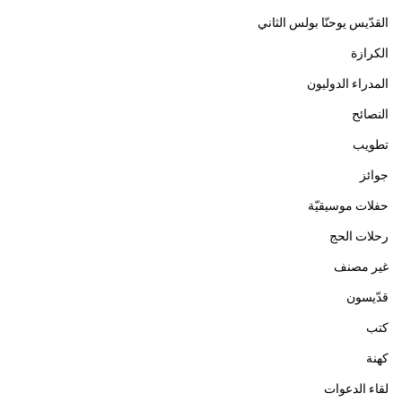
القدّيس يوحنّا بولس الثاني
الكرازة
المدراء الدوليون
النصائح
تطويب
جوائز
حفلات موسيقيّة
رحلات الحج
غير مصنف
قدّيسون
كتب
كهنة
لقاء الدعوات