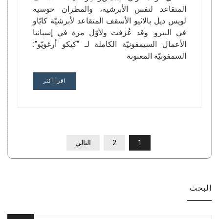
المتقاعد لنفس الأبرشية، والمطران خوسيه
لويس ديل بالاثيو الأسقف المتقاعد لأبرشيّة كايّاو
في البيرو. وقد عُزفت ولأوّل مرة في إسبانيا
الأعمال السيمفونيّة الكاملة لـ “كيكو أرغويّو”:
السمفونيّة المعنونة
اقرأ أكثر
تعدد
1
2
التالي
صفحات
المقالات
البحث