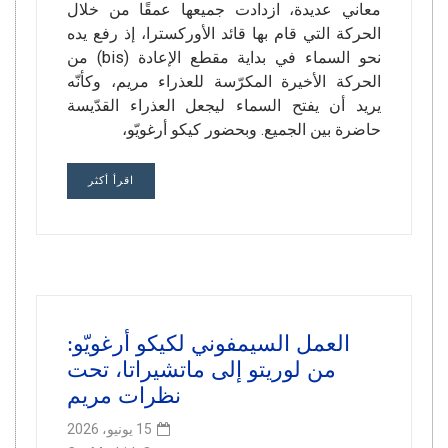
معاني عديدة، ازدادت جميعها عمقًا من خلال
الحركة التي قام بها قائد الأوركسترا، إذ رفع يده
نحو السماء في بداية مقطع الإعادة (bis) من
الحركة الأخيرة المكرّسة للعذراء مريم، وكأنّه
يريد أن يفتح السماء ليجعل العذراء القدّيسة
حاضرة بين الجميع. وبحضور كيكو أرغويّو،
اقرأ أكثر
العمل السيمفوني لكيكو أرغويّو:
من لوريتو إلى ماتشيراتا، تحت
نظرات مريم
15 يونيو، 2026