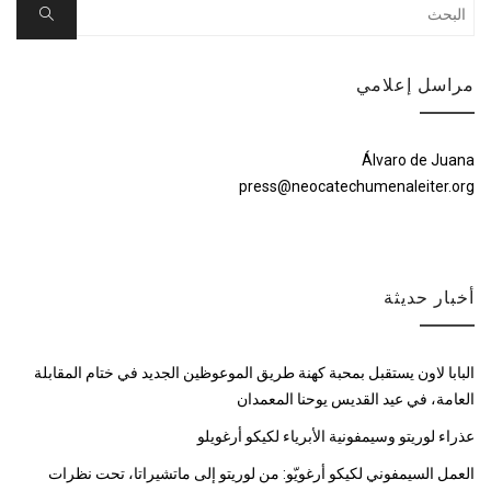
Search
Search
for:
مراسل إعلامي
Álvaro de Juana
press@neocatechumenaleiter.org
أخبار حديثة
البابا لاون يستقبل بمحبة كهنة طريق الموعوظين الجديد في ختام المقابلة
العامة، في عيد القديس يوحنا المعمدان
عذراء لوريتو وسيمفونية الأبرياء لكيكو أرغويلو
العمل السيمفوني لكيكو أرغويّو: من لوريتو إلى ماتشيراتا، تحت نظرات