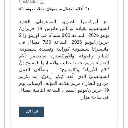
CncMadrid
أفلام
,
احتفال سيمفونيّ
,
حفلات موسيقيّة
مع أوركسترا الطريق الموعوظي الجديد
السيمفونية بقيادة توماش هانوش 19 حزيران/
يونيو 2026، الساعة 8:00 مساءً، في لوريتو و21
حزيران/يونيو 2026، الساعة 7:30 مساءً، في
ماتشيراتا سيمفونية كورالية وقصيدة سيمفونية
للبيانو والجوقة والأوركسترا، تستحضر آلام
العذراء مريم تحت الصليب وآلام ابنها المسيح. إنَّ
“آلام الأبرياء“ و”المسيح” يشكّلان العمل
السيمفونيّ الذي ألّفه كيكو أرغويّو. إنه تكريم
مزدوج للعذراء مريم يقدّمه المؤلف الإسباني يوم
19 حزيران/يونيو المقبل، الساعة الثامنة مساءً،
في ساحة مزار
اقرأ أكثر