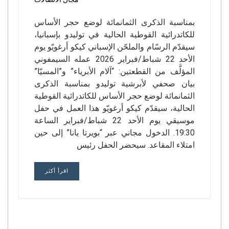
بمناسبة الذكرى الثمانمائة لوضع حجر الأساس
للكاتدرائية القوطية الحالية في توليدو بإسبانيا،
سيقدّم الرسّام والملحّن الإسباني كيكو أرغويّو يوم
الأحد 22 شباط/فبراير 2026 عمله السيمفوني
المؤلَّف من القطعتين: “آلام الأبرياء” و”المسيّا”
بيان صحفي لأبرشية توليدو بمناسبة الذكرى
الثمانمائة لوضع حجر الأساس للكاتدرائية القوطية
الحالية، سيقدّم كيكو أرغويّو هذا العمل في حفل
موسيقي يوم الأحد 22 شباط/فبراير الساعة
19:30. الدخول مجاني عبر “بويرتا يانا” إلى حين
امتلاء المقاعد. سيحضر الحفل رئيس
اقرأ أكثر