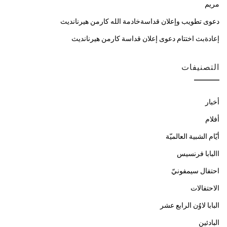
مريم
دعوى تطويب وإعلان قداسةخادمة الله كارمن هيرنانديث
إعادةبث اختتام دعوى إعلان قداسة كارمن هيرنانديث
التصنيفات
أخبار
أفلام
أيّام الشبية العالميّة
االبابا فرنسيس
احتفال سيمفونيّ
الاحتفالات
البابا لاوُن الرابع عشر
البادئين