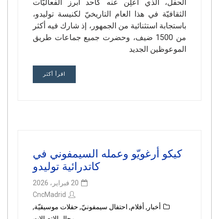
الحفل، الذي أُعلِن عنه كأحد أبرز الفعاليّات
الثقافيّة في هذا العام التاريخيّ لكنيسة توليدو،
باستجابة استثنائية من الجمهور، إذ شارك فيه أكثر
من 1500 ضيف، وحضرت جميع جماعات طريق
الموعوظين الجديد
اقرأ أكثر
كيكو أرغويّو وعمله السيمفوني في
كاتدرائية توليدو
20 فبراير، 2026
CncMadrid
أخبار
,
أفلام
,
احتفال سيمفونيّ
,
حفلات موسيقيّة
,
مجال الاتصالات