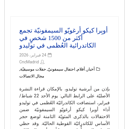
أوبِرا كيكو أرغويّو السيمفونيّة تجمع
أكثر من 1500 شخصٍ في
الكاتدرائية العُظمى في توليدو
24 فبراير، 2026
CncMadrid
أخبار
,
أفلام
,
احتفال سيمفونيّ
,
حفلات موسيقيّة
,
مجال الاتصالات
بإذن من أبرشية توليدو، بالإمكان قراءة النشرة
الأصليّة على الرابط التالي: يوم الأحد 22 شباط/
فبراير، استضافت الكاتدرائيّة العُظمى في توليدو
أداء أوبرا كيكو أرغويّو السيمفونيّة ضمن
الاحتفالات بالذكرى المئويّة الثامنة لوضع حجر
الأساس للكاتدرائيّة القوطية الحاليّة. وقد حظي