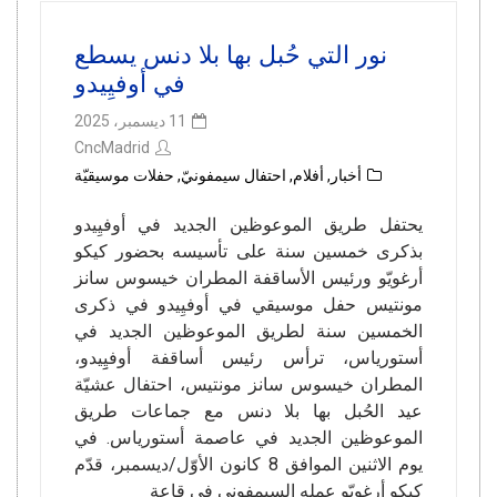
نور التي حُبل بها بلا دنس يسطع
في أوفيِيدو
11 ديسمبر، 2025
CncMadrid
أخبار
,
أفلام
,
احتفال سيمفونيّ
,
حفلات موسيقيّة
يحتفل طريق الموعوظين الجديد في أوفيِيدو
بذكرى خمسين سنة على تأسيسه بحضور كيكو
أرغويّو ورئيس الأساقفة المطران خيسوس سانز
مونتيس حفل موسيقي في أوفيِيدو في ذكرى
الخمسين سنة لطريق الموعوظين الجديد في
أستورياس، ترأس رئيس أساقفة أوفيِِيدو،
المطران خيسوس سانز مونتيس، احتفال عشيّة
عيد الحُبل بها بلا دنس مع جماعات طريق
الموعوظين الجديد في عاصمة أستورياس. في
يوم الاثنين الموافق 8 كانون الأوّل/ديسمبر، قدّم
كيكو أرغويّو عمله السيمفوني في قاعة