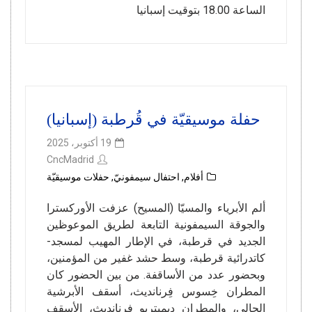
الساعة 18.00 بتوقيت إسبانيا
حفلة موسيقيّة في قُرطبة (إسبانيا)
19 أكتوبر، 2025
CncMadrid
أفلام
,
احتفال سيمفونيّ
,
حفلات موسيقيّة
ألم الأبرياء والمسيّا (المسيح) عزفت الأوركسترا
والجوقة السيمفونية التابعة لطريق الموعوظين
الجديد في قرطبة، في الإطار المهيب لمسجد-
كاتدرائية قرطبة، وسط حشد غفير من المؤمنين،
وبحضور عدد من الأساقفة. من بين الحضور كان
المطران خِسوس فِرنانديث، أسقف الأبرشية
الحالي، والمطران ديميتريو فِرنانديث، الأسقف