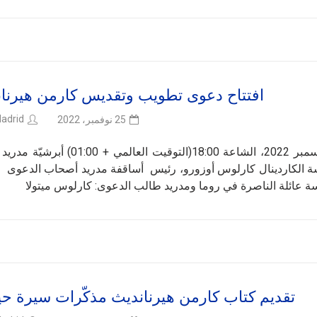
افتتاح دعوى تطويب وتقديس كارمن هيرنان
adrid
25 نوفمبر، 2022
بث مباشر مدريد (إسبانيا)، الأحد في 4 كانون الأوّل/ ديسمبر 2022، الشاعة 18:00(التوقيت العا
سة الكاردينال كارلوس أوزورو، رئيس أساقفة مدريد أصحاب الدعوى 
ؤسسة عائلة الناصرة في روما ومدريد طالب الدعوى: كارلوس ميتولا
تقديم كتاب كارمن هيرنانديث مذكّرات سيرة حيا