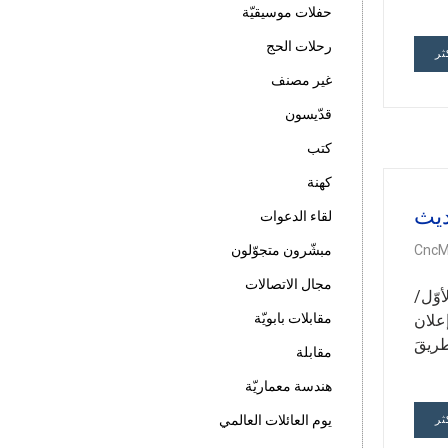
حفلات موسيقيّة
رحلات الحج
ثر
غير مصنف
قدّيسون
كتب
كهنة
ديث
لقاء الدعوات
مبشّرون متجوّلون
CncM
مجال الاتصالات
19-1981»، رقم 85 و199) في اليومِ 4 كانون الأوّل/
مقابلات بابويّة
 إعلان
طريقَ
مقابلة
هندسة معماريّة
يوم العائلات العالمي
ثر