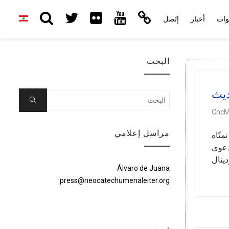
وات
أخبار
إتّصل
البحث
ديث
Search
Search
for:
CncM
مراسل إعلامي
نّاه
دعوى
ينال
Álvaro de Juana
press@neocatechumenaleiter.org