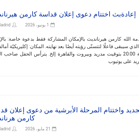
إعادةبث اختتام دعوى إعلان قداسة كارمن هيرنان
adrid
1 يونيو، 2026
مة الله كارمن هيرنانديث بالإمكان المشاركة فقط بدعوة خاصة: بالإ
سيبقى فاعلًا لتتسنّى رؤيته أيضًا بعد نهايته. المكان: إكليريكيّة أمال
مدريد، أسبانيا يوم الثلاثاء 2 حزيران/يونيو 2026 الساعة 20.00 بتوقيت مدريد وبيروت والقاهرة إلخ. يترأس الحفل صاح
ريد على يوتيوب
يد واختتام المرحلة الأبرشية من دعوى إعلان قد
كارمن هرنان
adrid
21 مايو، 2026