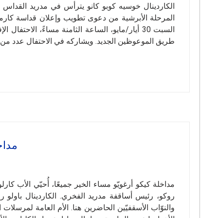
الكاردينال خوسيه كوبو كانو يترأس في مدريد القداس ا
المرحلة الأبرشية من دعوى تطويب وإعلان قداسة كارمن 
السبت 30 أيار/مايو، الساعة الثامنة مساءً، الاحت
طريق الموعوظين الجديد. ويشاركه في الاحتفال عدد من ا
مداخ
مداخلة كيكو أرغويّو مساء الخير جميعًا، أُحيّي الأب كا
روكو، رئيس أساقفة مدريد الفخري. الكاردينال باولو ر
والنوّاب الأسقفيّين الحاضرين هنا. الأم العامة لمرسلات