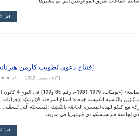
الأساتذة. جماعات طريق الموعوظين التي تم تبشيرها
اقرأ أك
إفتتاح دعوى تَطويب كارمن هيرنان
adrid
4 ديسمبر، 2022
«يا يسوعي، اِحمِلني إلى قداستِكَ»؛ «أنتَ تَحملُني إلى القداسة» («يَوميّات، 79
مُـتـمـيِّـزَين بالنّـسبة للكنيسة جَمعاء: افتتاحُ المرحلة الإبَـرشيّة لِإجراءات
رِكة مع كيكو لـهذه المسيرة الخاصّة بِالتَّنشِئة المسيحيّة الّتي تُـسمَّـى 
لذي لِجامعة فـرَنسِـسكو دي ڤـيـتوريا في مدريد،
اقرأ أك