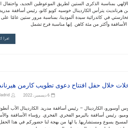
لإلهي بمناسبة الذكرى الستين لطريق الموعوظين الجديد، واحتفال اخ
هرنانديث يترأس الكاردينال خوسيه كوبو كانو، رئيس أساقفة مدريد،
فال الإفخارستي في كاتدرائية سيدة ألمودينا، بمناسبة مرور ستين عامًا على 
لأساقفة وأكثر من مئة كاهن. .إنها مناسبة فرح تشمل
اقرأ أك
لات خلال حفل افتتاح دعوى تطويب كارمن هيرنان
adrid
6 ديسمبر، 2022
رلوس أوسورو، الكاردينال – رئيس أساقفة مدريد. الكاردينال الأب أنطون
وميو، رئيس أساقفة باليرمو الفخري. الفخري. رؤساء الأساقفة والأس
 المسيح يسوع ومستشاريها. يا لها من بهجة لنا حضوركم في هذا الحفل أي