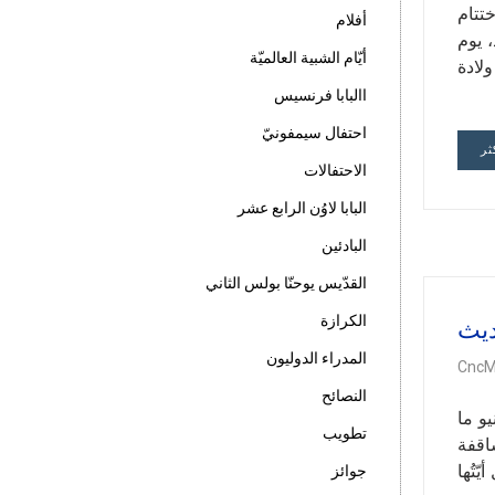
تتام
أفلام
 يوم
أيّام الشبية العالميّة
ولادة
االبابا فرنسيس
احتفال سيمفونيّ
ثر
الاحتفالات
البابا لاوُن الرابع عشر
البادئين
القدّيس يوحنّا بولس الثاني
الكرازة
ديث
المدراء الدوليون
CncM
النصائح
يو ما
تطويب
اقفة
ّتُها
جوائز