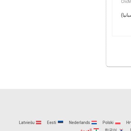
CncM
19.0 (توقيت غرينيتش +1) مدريد (إسبانيا)
Latviešu
Eesti
Nederlands
Polski
Hr
한국어
العربية