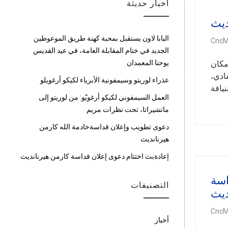
أخبار حديثة
ديث
البابا لاون يستقبل بمحبة كهنة طريق الموعوظين
CncM
الجديد في ختام المقابلة العامة، في عيد القديس
يوحنا المعمدان
مكان
فادي،
عذراء لوريتو وسيمفونية الأبرياء لكيكو أرغويلو
ب النيافة
العمل السيمفوني لكيكو أرغويّو: من لوريتو إلى
ماتشيراتا، تحت نظرات مريم
دعوى تطويب وإعلان قداسةخادمة الله كارمن
هيرنانديث
إعادةبث اختتام دعوى إعلان قداسة كارمن هيرنانديث
اسة
التصنيفات
ديث
CncM
أخبار