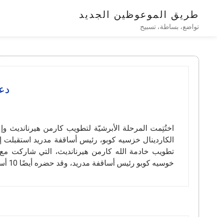
طريق الموعوظين الجديد
تواضع، بساطة، تسبيح
دع
اختُتِمت المرحلة الأبرشيّة لتطويب كارمن هيرنانديث وإع
الكاردينال خزسيه كوبو، رئيس أساقفة مدريد استقبلت إك
تطويب خادمة الله كارمن هيرنانديث، التي شاركت مع ك
خوسيه كوبو رئيس أساقفة مدريد، وقد حضره أيضًا 10 أساقفة، ووكيل دعاوى القدّيسين في الأبرشيّة، ألبيرتو فيرنانديث.