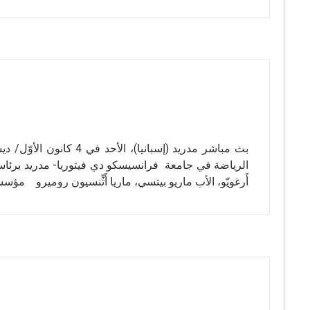
الرياضة في جامعة فرانسيسكو دي فيتوريا- مدريد برئا
أَرغويّو، الأب ماريو بيتسي، ماريا أَثِّنسيون روميرو م