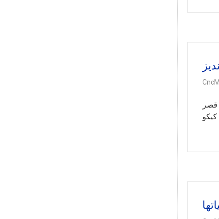
ديز
CncM
لمي + 01:00) أبرشيّة مدريد قصر
كيكو
تها