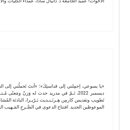
الأخوات! عميد الجامعة د. دانيال سادا، عمداء الكليات و
ديسمبر 2022، تَـمّ في مدريد حدث له وَزنٌ ومَعنًى 
تَطويب وتقديس كارمِن هِـرنَـنـديث بَـرّيـرا، البادئة المُشا
الموعوظين الجديد. افتتاح الدعوى في الصَّـرحِ المَـهيب ا