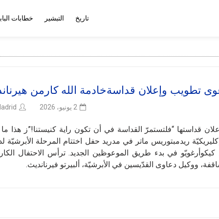
تاريخ
التبشير
خطابات الباب
وى تطويب وإعلان قداسةخادمة الله كارمن هيرنان
adrid
2 يونيو، 2026
لان قداستها “فلتستمرّ القداسة في أن تكون راية كنيستنا!”ز هذا ما تم
ليريكيّة ريدمبتوريس ماتر في مدريد حفل اختتام المرحلة الأبرشيّة ل
يكوأرغويّو في بدء طريق الموعوظين الجديد. ترأس الاحتفال الكارد