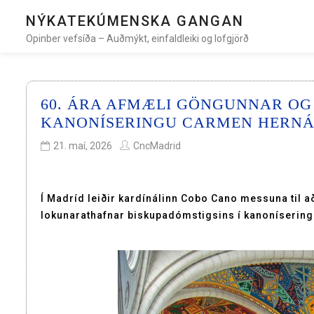
NÝKATEKÚMENSKA GANGAN
Opinber vefsíða – Auðmýkt, einfaldleiki og lofgjörð
60. ÁRA AFMÆLI GÖNGUNNAR OG
KANONÍSERINGU CARMEN HERN
21. maí, 2026
CncMadrid
Í Madríd leiðir kardínálinn Cobo Cano messuna til
lokunarathafnar biskupadómstigsins í kanoníserin