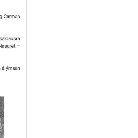
og Carmen
 saklausra
 Nasaret –
em á ýmsan