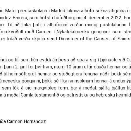
ris Mater prestaskólann í Madríd lokunarathöfn sóknarstigsins í
ández Barrera, sem hófst í höfuðborginni 4. desember 2022. For
 Til að taka þátt í athöfninni verður einnig postulaturinn fy
o, frumkvöðull með Carmen í Nýkatekúmesku göngunni, sem sta
u er lokið verða skjölin send Dicastery of the Causes of Saints
kindi og líf sem hún eyddi án þess að spara sig í þjónustu við Gu
in þann 2. júní fer því fram, nærri 10 árum eftir dauða hennar og
ð til heimsótt gröf hennar og stöðugt eru fengnar náðir þökk sé 
úmenesku göngunni, þökk sé líka rannsóknum hennar á endurnýj
 sem tók á sig margvísleg form, þar á meðal: sjálfa þjálfun lit
r á meðal Gamla testamentið og patristísku og hebresku heimildi
íða Carmen Hernández