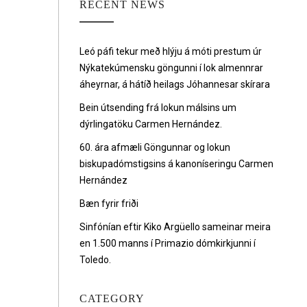
RECENT NEWS
Leó páfi tekur með hlýju á móti prestum úr
Nýkatekúmensku göngunni í lok almennrar
áheyrnar, á hátíð heilags Jóhannesar skírara
Bein útsending frá lokun málsins um
dýrlingatöku Carmen Hernández.
60. ára afmæli Göngunnar og lokun
biskupadómstigsins á kanoníseringu Carmen
Hernández
Bæn fyrir friði
Sinfónían eftir Kiko Argüello sameinar meira
en 1.500 manns í Primazio dómkirkjunni í
Toledo.
CATEGORY