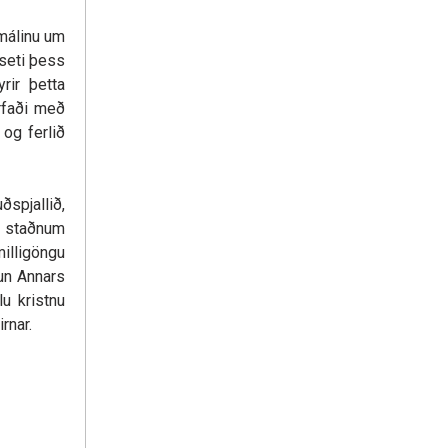
 málinu um
seti þess
rir þetta
rfaði með
 og ferlið
ðspjallið,
 á staðnum
milligöngu
un Annars
lu kristnu
rnar.