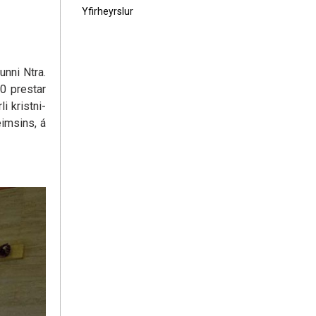
Yfirheyrslur
unni Ntra.
0 prestar
i kristni-
imsins, á