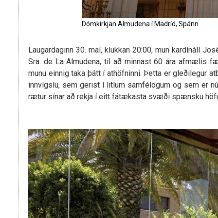
Dómkirkjan Almudena í Madríd, Spánn
Laugardaginn 30. maí, klukkan 20:00, mun kardínáll Jos
Sra. de La Almudena, til að minnast 60 ára afmælis f
munu einnig taka þátt í athöfninni. Þetta er gleðilegur a
innvígslu, sem gerist í litlum samfélögum og sem er n
rætur sínar að rekja í eitt fátækasta svæði spænsku höf