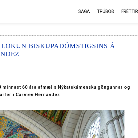
SAGA
TRÚBOÐ
FRÉTTIR
 LOKUN BISKUPADÓMSTIGSINS Á
ÁNDEZ
 að minnast 60 ára afmælis Nýkatekúmensku göngunnar og
garferli Carmen Hernández