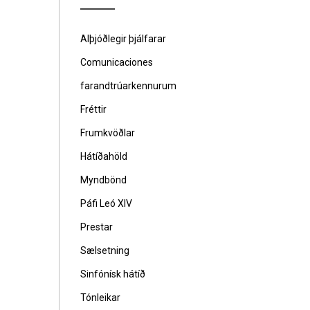
Alþjóðlegir þjálfarar
Comunicaciones
farandtrúarkennurum
Fréttir
Frumkvöðlar
Hátíðahöld
Myndbönd
Páfi Leó XIV
Prestar
Sælsetning
Sinfónísk hátíð
Tónleikar