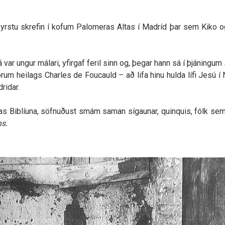
yrstu skrefin í kofum Palomeras Altas í Madríd þar sem Kiko 
ar ungur málari, yfirgaf feril sinn og, þegar hann sá í þjáningum
rum heilags Charles de Foucauld – að lifa hinu hulda lífi Jesú í
ridar.
g las Biblíuna, söfnuðust smám saman sígaunar, quinquis, fólk s
s.