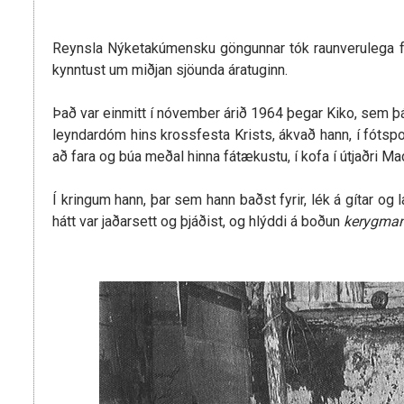
Reynsla Nýketakúmensku göngunnar tók raunverulega f
kynntust um miðjan sjöunda áratuginn.
Það var einmitt í nóvember árið 1964 þegar Kiko, sem þá v
leyndardóm hins krossfesta Krists, ákvað hann, í fótspo
að fara og búa meðal hinna fátækustu, í kofa í útjaðri Mad
Í kringum hann, þar sem hann baðst fyrir, lék á gítar o
hátt var jaðarsett og þjáðist, og hlýddi á boðun
kerygman