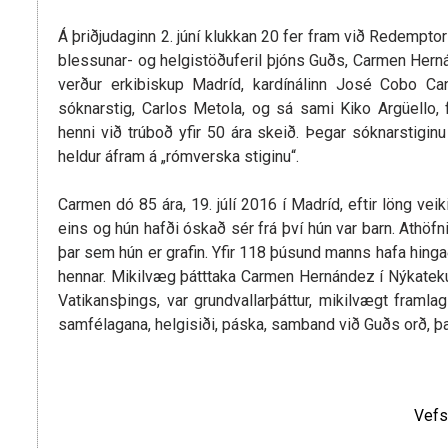
Á þriðjudaginn 2. júní klukkan 20 fer fram við Redempto
blessunar- og helgistöðuferil þjóns Guðs, Carmen Hern
verður erkibiskup Madríd, kardínálinn José Cobo Cano.
sóknarstig, Carlos Metola, og sá sami Kiko Argüell
henni við trúboð yfir 50 ára skeið. Þegar sóknarstigin
heldur áfram á „rómverska stiginu“.
Carmen dó 85 ára, 19. júlí 2016 í Madríd, eftir löng vei
eins og hún hafði óskað sér frá því hún var barn. Athöfn
þar sem hún er grafin. Yfir 118 þúsund manns hafa hinga
hennar. Mikilvæg þátttaka Carmen Hernández í Nýkatek
Vatikansþings, var grundvallarþáttur, mikilvægt framlag
samfélagana, helgisiði, páska, samband við Guðs orð, þa
Vefs