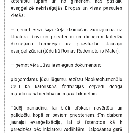
katehistu lūpām un no ģimenēm, kas pašlaik,
evaņģelizē nekristīgajās Eiropas un visas pasaules
vietās;
— ņemot vērā šajā Ceļā dzimušus aicinājumus uz
klostera dzīvi un priesterību un diecēzes koledžu
dibināšana formācijai uz priesterību Jaunajai
evaņģelizācijai (tādu kā Romas Redemptoris Mater);
— ņemot vēra Jūsu iesniegtus dokumentus:
pieņemdams jūsu lūgumu, atzīstu Neokatehumenālo
Ceļu kā katoliskās formācijas ceļvedi derīga
mūsdienu sabiedrībai un mūsu laikmetam.
Tādēļ pamudinu, lai brāli bīskapi novērtētu un
palīdzētu, kopā ar saviem priesteriem, šīm darbam
jaunajai evaņģelizācijai, lai tā īstenotos kā ir
paredzēts pēc iniciatoru vadlīnijām. Kalpošanas garā