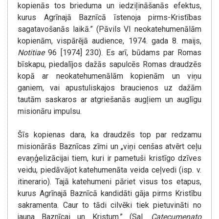
kopienās tos brieduma un iedziļināšanās efektus,
kurus Agrīnajā Baznīcā īstenoja pirms-Kristības
sagatavošanās laikā.” (Pāvils VI neokatehumenālām
kopienām, vispārējā audience, 1974. gada 8. maijs,
Notitiae
96 [1974] 230). Es arī, būdams par Romas
bīskapu, piedalījos dažās sapulcēs Romas draudzēs
kopā ar neokatehumenālām kopienām un viņu
ganiem, vai apustuliskajos braucienos uz dažām
tautām saskaros ar atgriešanās augļiem un auglīgu
misionāru impulsu.
Šīs kopienas dara, ka draudzēs top par redzamu
misionārās Baznīcas zīmi un „viņi cenšas atvērt ceļu
evaņģelizācijai tiem, kuri ir pametuši kristīgo dzīves
veidu, piedāvājot katehumenāta veida ceļvedi (isp. v.
itinerario). Tajā katehumeni pāriet visus tos etapus,
kurus Agrīnajā Baznīcā kandidāti gāja pirms Kristību
sakramenta. Caur to tādi cilvēki tiek pietuvināti no
jauna Baznīcai un Kristum.” (Sal.
Catecumenato