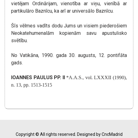
vietējam Ordinārijam, vienotība ar viņu, vienībā ar
partikulāro Baznīcu, ka arī ar universālo Baznīcu.
Šīs vēlmes vadīts dodu Jums un visiem piederošiem
Neokatehumenalām kopienām savu apustulisko
svētību.
No Vatikāna, 1990. gada 30. augusts, 12. pontifāta
gads.
IOANNES PAULUS PP. II
*A.A.S., vol. LXXXII (1990),
n. 13, pp. 1513-1515
Copyright © All rights reserved.
Designed by CncMadrid