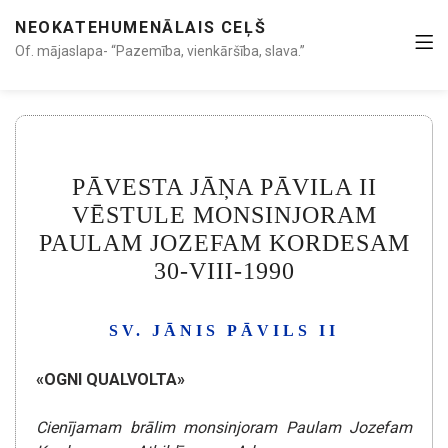
NEOKATEHUMENĀLAIS CEĻŠ
Of. mājaslapa- “Pazemība, vienkāršība, slava.”
PĀVESTA JĀŅA PĀVILA II
VĒSTULE MONSINJORAM
PAULAM JOZEFAM KORDESAM
30-VIII-1990
SV. JĀNIS PĀVILS II
«OGNI QUALVOLTA»
Cienījamam brālim monsinjoram Paulam Jozefam