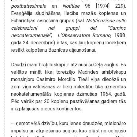
postbattesimale
en
Notitiae
96 [1974] 229).
Evaņģēlija sludināšana, liecība mazās kopienas un
Euharistijas svinēšana grupās (sal.
Notificazione sulle
celebrazioni nei gruppi del “Camino
neocatecumenale”
,
L’Obsservatore Romano
, 1988.
gada 24. decembris) ir tas, kas ļauj kopienu locekļiem
iesākt kalpošanu Baznīcas atjaunošanai.
Daudzi mani brāļi bīskapi ir atzinuši šī Ceļa augļus. Es
velētos minēt tikai toreizējo Madrides arhibīskapu
monsinjoru Casimiro Morcillo. Tieši viņa diecēzē un
zem viņa valdīšanas ar lielu mīlestību tika uzņemtas
neokatehumenālās kopienas dzimušas 1964. gadā.
Pēc vairāk par 20 kopienu pastāvēšanas gadiem tās
ir izplatījušās piecos kontinentos,
— ņemot vērā dzīvību, kuru ienes draudzēs, misionāro
impulsu un atgriešanas augļus, kas plūst no ceļojušo