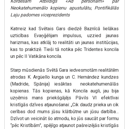
Kordesam
Atbildīgs «Ad personam» par
Neokatehumenālo kopienu apustulātu,
Pontifikālās
Laju padomes viceprezidents
Katrreiz kad Svētais Gars diedzē Baznīcā lielākas
uzticības Evaņģēlijam impulsus, uzzied jaunas
harizmas, kas atklāj to realitāti un jaunas institūcijas,
kas to praktizē. Tieši tā notika pēc Tridentes koncila
un pēc II Vatikāna koncila.
Starp mūsdienās Svētā Gara iedvesmotām realitātēm
atrodas K. Argüello kunga un C. Hernández kundzes
(Madride, Spānija) iesāktas neokatehumenālās
kopienas. Tās kopienas, kā Koncila augli, jau bija
uzņēmis mans priekšgājējs Pāvils VI efektīvai
kristīgās dzīves atjaunošanai: „Cik daudz prieka un cik
cerības dod mums jūsu klātbūtne un jūsu darbība…
Dzīvot un veicināt šo atmodu, ko jūs saucāt par formu
“pēc Kristībām”, spējīgo atjaunot pašreizējās kristīgās