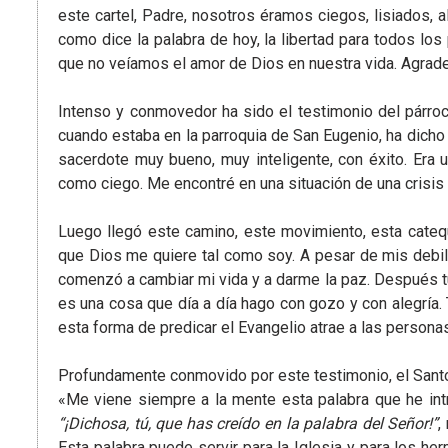
este cartel, Padre, nosotros éramos ciegos, lisiados, a
como dice la palabra de hoy, la libertad para todos los
que no veíamos el amor de Dios en nuestra vida. Agrad
Intenso y conmovedor ha sido el testimonio del párr
cuando estaba en la parroquia de San Eugenio, ha dicho
sacerdote muy bueno, muy inteligente, con éxito. Era 
como ciego. Me encontré en una situación de una crisis
Luego llegó este camino, este movimiento, esta catequ
que Dios me quiere tal como soy. A pesar de mis debil
comenzó a cambiar mi vida y a darme la paz. Después tuve
es una cosa que día a día hago con gozo y con alegría.
esta forma de predicar el Evangelio atrae a las personas
Profundamente conmovido por este testimonio, el Santo 
«Me viene siempre a la mente esta palabra que he intr
“¡Dichosa, tú, que has creído en la palabra del Señor!”
,
Esta palabra puede servir para la Iglesia y para los 