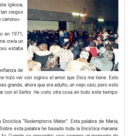
ta Iglesia,
 tan ciegos
o camino».
no en 1971,
me creía un
nces estaba
onfianza de
me hizo ver con signos el amor que Dios me tiene. Esto
ás grande, ahora que era adulto, un viejo casi; pero esto
r con el Señor. He visto otra cosa en todo este tiempo:
 Encíclica “Redemptoris Mater”. Esta palabra de María,
. Sobre esta palabra he basado toda la Encíclica mariana.
la fe. Cuando os encuentro, vivo siempre un momento de