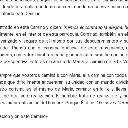
esde otra orilla donde no se cree, donde no se vive como cris
contrado este Camino.
entrado en este Camino y dicen:
“hemos encontrado la alegría, 
lmente, en el interior de esta parroquia. Caminad, también, en
 avanzado y seguro de sí mismo por sus descubrimientos y s
andar. Pienso que el carisma esencial de este movimiento, 
neos, con estos hombres ricos y pobres al mismo tiempo; id ent
tra perspectiva. Este es el camino de María, el camino de la fe. 
mpre que vosotros camináis con María, ella camina con todos po
anos que difícilmente encuentran su unidad con un mundo dividid
stro carisma es el mismo de María, caminar en la fe y llevar 
d, de otra auto-realización. El hombre trata de realizarse y
dera autorrealización del hombre. Porque Él dice:
“Yo soy el Camin
ación y en este Camino».