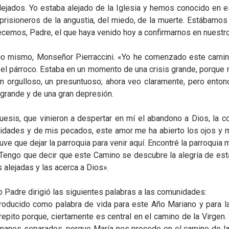
lejados. Yo estaba alejado de la Iglesia y hemos conocido en es
 prisioneros de la angustia, del miedo, de la muerte. Estábamos
ecemos, Padre, el que haya venido hoy a confirmarnos en nuestr
oco mismo, Monseñor Pierraccini. «Yo he comenzado este cami
 el párroco. Estaba en un momento de una crisis grande, porque 
un orgulloso, un presuntuoso; ahora veo claramente, pero ento
 grande y de una gran depresión.
esis, que vinieron a despertar en mí el abandono a Dios, la c
idades y de mis pecados, este amor me ha abierto los ojos y 
 que dejar la parroquia para venir aquí. Encontré la parroquia m
 Tengo que decir que este Camino se descubre la alegría de esta
 alejadas y las acerca a Dios».
Padre dirigió las siguientes palabras a las comunidades:
oducido como palabra de vida para este Año Mariano y para la
 repito porque, ciertamente es central en el camino de la Virgen
hermanos separados, porque María nos precede en el camino de 