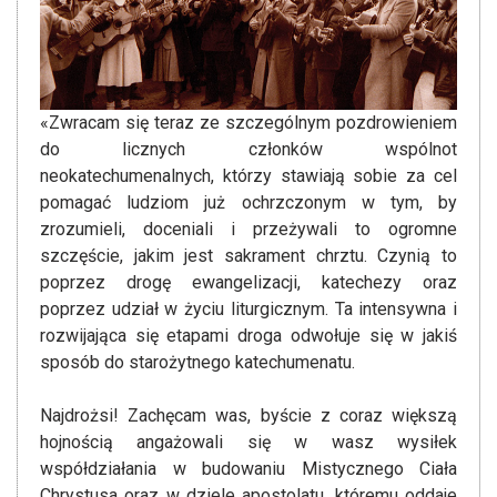
«Zwracam się teraz ze szczególnym pozdrowieniem
do licznych członków wspólnot
neokatechumenalnych, którzy stawiają sobie za cel
pomagać ludziom już ochrzczonym w tym, by
zrozumieli, doceniali i przeżywali to ogromne
szczęście, jakim jest sakrament chrztu. Czynią to
poprzez drogę ewangelizacji, katechezy oraz
poprzez udział w życiu liturgicznym. Ta intensywna i
rozwijająca się etapami droga odwołuje się w jakiś
sposób do starożytnego katechumenatu.
Najdrożsi! Zachęcam was, byście z coraz większą
hojnością angażowali się w wasz wysiłek
współdziałania w budowaniu Mistycznego Ciała
Chrystusa oraz w dziele apostolatu, któremu oddaje