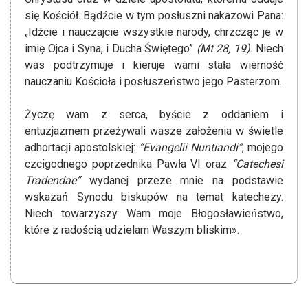
się Kościół. Bądźcie w tym posłuszni nakazowi Pana:
„Idźcie i nauczajcie wszystkie narody, chrzcząc je w
imię Ojca i Syna, i Ducha Świętego”
(Mt 28, 19).
Niech
was podtrzymuje i kieruje wami stała wierność
nauczaniu Kościoła i posłuszeństwo jego Pasterzom.
Życzę wam z serca, byście z oddaniem i
entuzjazmem przeżywali wasze założenia w świetle
adhortacji apostolskiej:
“Evangelii Nuntiandi”
, mojego
czcigodnego poprzednika Pawła VI oraz
“Catechesi
Tradendae”
wydanej przeze mnie na podstawie
wskazań Synodu biskupów na temat katechezy.
Niech towarzyszy Wam moje Błogosławieństwo,
które z radością udzielam Waszym bliskim».