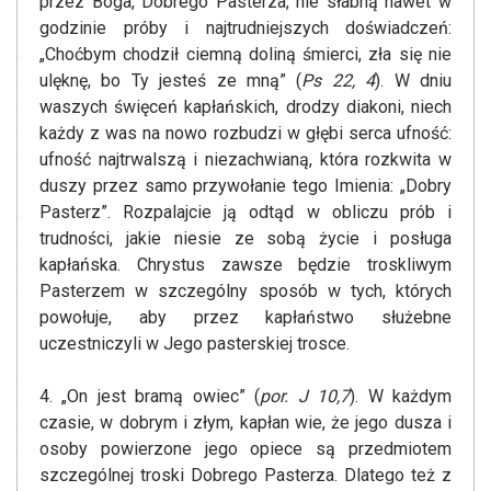
przez Boga, Dobrego Pasterza, nie słabną nawet w
godzinie próby i najtrudniejszych doświadczeń:
„Choćbym chodził ciemną doliną śmierci, zła się nie
ulęknę, bo Ty jesteś ze mną” (
Ps 22, 4
). W dniu
waszych święceń kapłańskich, drodzy diakoni, niech
każdy z was na nowo rozbudzi w głębi serca ufność:
ufność najtrwalszą i niezachwianą, która rozkwita w
duszy przez samo przywołanie tego Imienia: „Dobry
Pasterz”. Rozpalajcie ją odtąd w obliczu prób i
trudności, jakie niesie ze sobą życie i posługa
kapłańska. Chrystus zawsze będzie troskliwym
Pasterzem w szczególny sposób w tych, których
powołuje, aby przez kapłaństwo służebne
uczestniczyli w Jego pasterskiej trosce.
4. „On jest bramą owiec” (
por. J 10,7
). W każdym
czasie, w dobrym i złym, kapłan wie, że jego dusza i
osoby powierzone jego opiece są przedmiotem
szczególnej troski Dobrego Pasterza. Dlatego też z