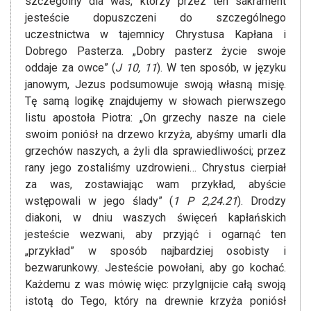
szczególny dla was, którzy przez ten sakrament
jesteście dopuszczeni do szczególnego
uczestnictwa w tajemnicy Chrystusa Kapłana i
Dobrego Pasterza. „Dobry pasterz życie swoje
oddaje za owce” (
J 10, 11
). W ten sposób, w języku
janowym, Jezus podsumowuje swoją własną misję.
Tę samą logikę znajdujemy w słowach pierwszego
listu apostoła Piotra: „On grzechy nasze na ciele
swoim poniósł na drzewo krzyża, abyśmy umarli dla
grzechów naszych, a żyli dla sprawiedliwości; przez
rany jego zostaliśmy uzdrowieni… Chrystus cierpiał
za was, zostawiając wam przykład, abyście
wstępowali w jego ślady” (
1 P 2,24.21
). Drodzy
diakoni, w dniu waszych święceń kapłańskich
jesteście wezwani, aby przyjąć i ogarnąć ten
„przykład” w sposób najbardziej osobisty i
bezwarunkowy. Jesteście powołani, aby go kochać.
Każdemu z was mówię więc: przylgnijcie całą swoją
istotą do Tego, który na drewnie krzyża poniósł