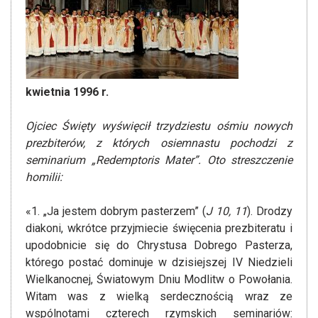
kwietnia 1996 r.
Ojciec Święty wyświęcił trzydziestu ośmiu nowych
prezbiterów, z których osiemnastu pochodzi z
seminarium „Redemptoris Mater”. Oto streszczenie
homilii:
«1. „Ja jestem dobrym pasterzem” (
J 10, 11
). Drodzy
diakoni, wkrótce przyjmiecie święcenia prezbiteratu i
upodobnicie się do Chrystusa Dobrego Pasterza,
którego postać dominuje w dzisiejszej IV Niedzieli
Wielkanocnej, Światowym Dniu Modlitw o Powołania.
Witam was z wielką serdecznością wraz ze
wspólnotami czterech rzymskich seminariów: