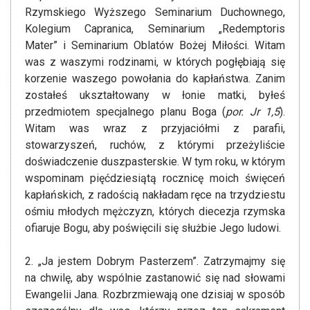
Rzymskiego Wyższego Seminarium Duchownego,
Kolegium Capranica, Seminarium „Redemptoris
Mater” i Seminarium Oblatów Bożej Miłości. Witam
was z waszymi rodzinami, w których pogłębiają się
korzenie waszego powołania do kapłaństwa. Zanim
zostałeś ukształtowany w łonie matki, byłeś
przedmiotem specjalnego planu Boga (
por. Jr 1,5
).
Witam was wraz z przyjaciółmi z parafii,
stowarzyszeń, ruchów, z którymi przeżyliście
doświadczenie duszpasterskie. W tym roku, w którym
wspominam pięćdziesiątą rocznicę moich święceń
kapłańskich, z radością nakładam ręce na trzydziestu
ośmiu młodych mężczyzn, których diecezja rzymska
ofiaruje Bogu, aby poświęcili się służbie Jego ludowi.
2. „Ja jestem Dobrym Pasterzem”. Zatrzymajmy się
na chwilę, aby wspólnie zastanowić się nad słowami
Ewangelii Jana. Rozbrzmiewają one dzisiaj w sposób