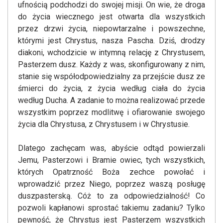
ufnością podchodzi do swojej misji. On wie, że droga
do życia wiecznego jest otwarta dla wszystkich
przez drzwi życia, niepowtarzalne i powszechne,
którymi jest Chrystus, nasza Pascha. Dziś, drodzy
diakoni, wchodzicie w intymną relację z Chrystusem,
Pasterzem dusz. Każdy z was, skonfigurowany z nim,
stanie się współodpowiedzialny za przejście dusz ze
śmierci do życia, z życia według ciała do życia
według Ducha. A zadanie to można realizować przede
wszystkim poprzez modlitwę i ofiarowanie swojego
życia dla Chrystusa, z Chrystusem i w Chrystusie.
Dlatego zachęcam was, abyście odtąd powierzali
Jemu, Pasterzowi i Bramie owiec, tych wszystkich,
których Opatrzność Boża zechce powołać i
wprowadzić przez Niego, poprzez waszą posługę
duszpasterską. Cóż to za odpowiedzialność! Co
pozwoli kapłanowi sprostać takiemu zadaniu? Tylko
pewność, że Chrystus jest Pasterzem wszystkich