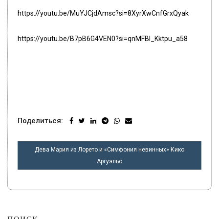
https://youtu.be/MuYJCjdAmsc?si=8XyrXwCnfGrxQyak
https://youtu.be/B7pB6G4VEN0?si=qnMFBI_Kktpu_a58
Поделиться:
НАВИГАЦИЯ
Дева Мария из Лорето и «Симфония невинных» Кико
ПО
Аргуэльо
ЗАПИСЯМ