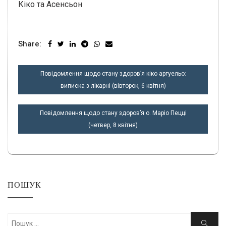
Кіко та Асенсьон
Share:
НАВІГАЦІЯ
Повідомлення щодо стану здоров’я кіко аргуельо:
ЗАПИСІВ
виписка з лікарні (вівторок, 6 квітня)
Повідомлення щодо стану здоров’я о. Маріо Пецці
(четвер, 8 квітня)
ПОШУК
Шукати:
Пошук