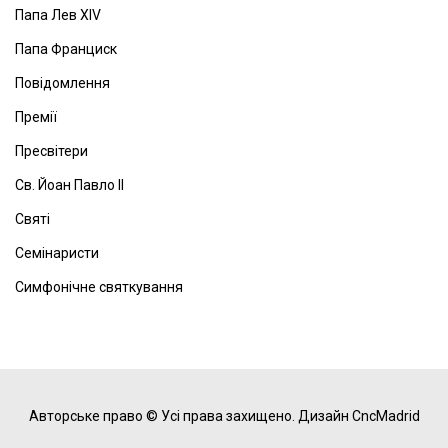
Папа Лев ХІV
Папа Франциск
Повідомлення
Премії
Пресвітери
Св. Йоан Павло ІІ
Святі
Семінаристи
Симфонічне святкування
Авторське право © Усі права захищено.
Дизайн CncMadrid