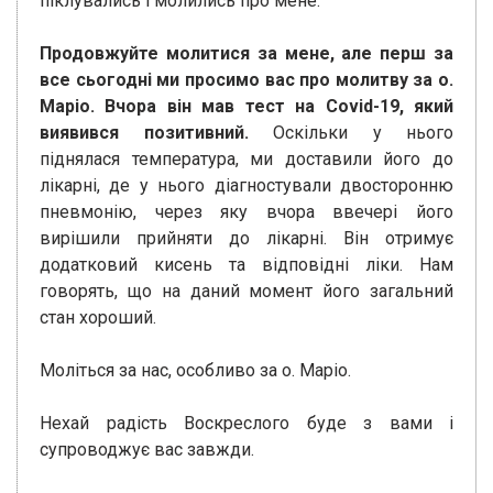
піклувались і молились про мене.
Продовжуйте молитися за мене, але перш за
все сьогодні ми просимо вас про молитву за о.
Маріо. Вчора він мав тест на Covid-19, який
виявився позитивний.
Оскільки у нього
піднялася температура, ми доставили його до
лікарні, де у нього діагностували двосторонню
пневмонію, через яку вчора ввечері його
вирішили прийняти до лікарні. Він отримує
додатковий кисень та відповідні ліки. Нам
говорять, що на даний момент його загальний
стан хороший.
Моліться за нас, особливо за о. Маріо.
Нехай радість Воскреслого буде з вами і
супроводжує вас завжди.