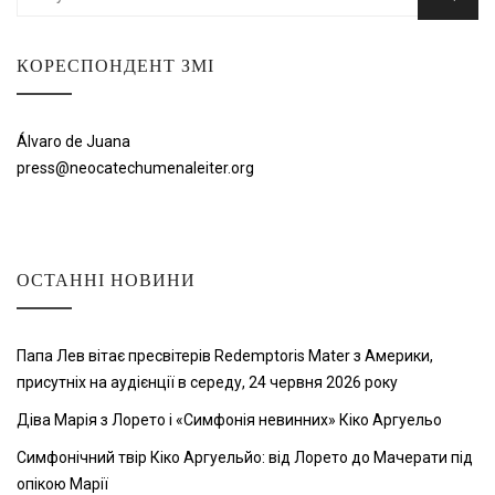
КОРЕСПОНДЕНТ ЗМІ
Álvaro de Juana
press@neocatechumenaleiter.org
ОСТАННІ НОВИНИ
Папа Лев вітає пресвітерів Redemptoris Mater з Америки,
присутніх на аудієнції в середу, 24 червня 2026 року
Діва Марія з Лорето і «Симфонія невинних» Кіко Аргуельо
Симфонічний твір Кіко Аргуельйо: від Лорето до Мачерати під
опікою Марії