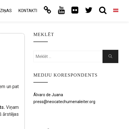
ZIŅAS
KONTAKTI
MEKLĒT
Search
Search
for:
MEDIJU KORESPONDENTS
iem un pat
Álvaro de Juana
press@neocatechumenaleiter.org
ts.
Viņam
š ārstējas