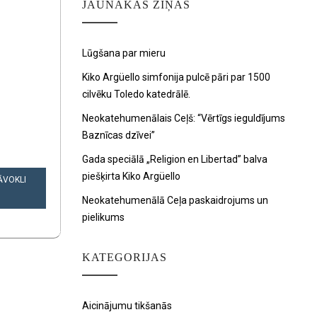
JAUNĀKAS ZIŅAS
Lūgšana par mieru
Kiko Argüello simfonija pulcē pāri par 1500
cilvēku Toledo katedrālē.
Neokatehumenālais Ceļš: “Vērtīgs ieguldījums
Baznīcas dzīvei”
Gada speciālā „Religion en Libertad” balva
piešķirta Kiko Argüello
ĀVOKLI
Neokatehumenālā Ceļa paskaidrojums un
pielikums
KATEGORIJAS
Aicinājumu tikšanās