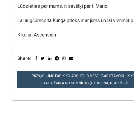
Lūdzieties par mums, it sevišķi par t. Mario.
Lai augšāmcelta Kunga prieks ir ar jums un lai vienmēr 
Kiko un Ascensión
Share:
POST
PAZIŅOJUMS PAR KIKO ARGÜELLO VESELĪBAS STĀVOKLI: KIK
NAVIGATION
IZRAKSTĪŠANA NO SLIMNĪCAS (OTRDIENA, 6. APRĪLIS)