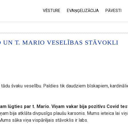
VĒSTURE
EVAŅĢELIZĀCIJA
PĀVESTI
 UN T. MARIO VESELĪBAS STĀVOKLI
ar tādu švaku veselību. Paldies tik daudziem bīskapiem, kardināl
zam lūgties par t. Mario. Viņam vakar bija pozitīvs Covid tes
ņam bija atklāta divpusīgs plaušu karsonis. Mums ieteica lai viņ
 Mums sāka viņa vispārējais stāvoklis ir labs.