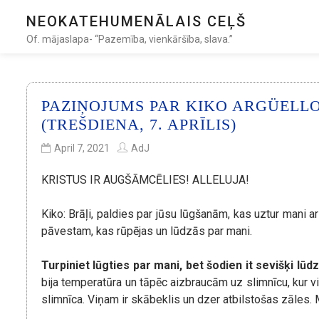
NEOKATEHUMENĀLAIS CEĻŠ
Of. mājaslapa- “Pazemība, vienkāršība, slava.”
PAZIŅOJUMS PAR KIKO ARGÜELLO
(TREŠDIENA, 7. APRĪLIS)
April 7, 2021
AdJ
KRISTUS IR AUGŠĀMCĒLIES! ALLELUJA!
Kiko: Brāļi, paldies par jūsu lūgšanām, kas uztur mani 
pāvestam, kas rūpējas un lūdzās par mani.
Turpiniet lūgties par mani, bet šodien it sevišķi lūd
bija temperatūra un tāpēc aizbraucām uz slimnīcu, kur vi
slimnīca. Viņam ir skābeklis un dzer atbilstošas zāles.