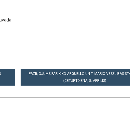
pavada
O
PAZIŅOJUMS PAR KIKO ARGÜELLO UN T. MARIO VESELĪBAS ST
(CETURTDIENA, 8. APRĪLIS)