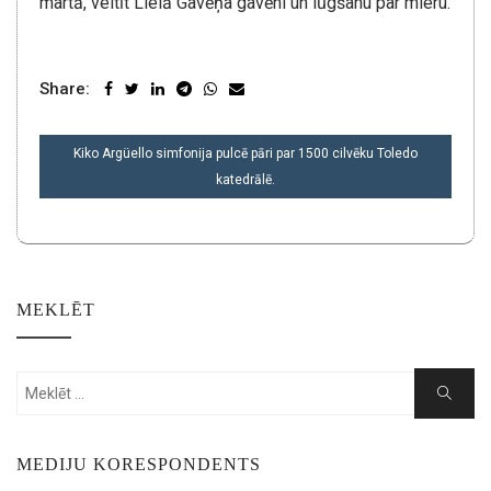
martā, veltīt Lielā Gavēņa gavēni un lūgšanu par mieru.
Share:
POST
Kiko Argüello simfonija pulcē pāri par 1500 cilvēku Toledo
NAVIGATION
katedrālē.
MEKLĒT
Search
Search
for:
MEDIJU KORESPONDENTS