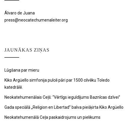
Álvaro de Juana
press@neocatechumenaleiter.org
JAUNĀKAS ZIŅAS
Lūgšana par mieru
Kiko Argüello simfonija pulcē pāri par 1500 cilvēku Toledo
katedrālē.
Neokatehumenālais Ceļš: “Vērtīgs ieguldījums Baznīcas dzīvei”
Gada speciālā „Religion en Libertad” balva piešķirta Kiko Argüello
Neokatehumenālā Ceļa paskaidrojums un pielikums