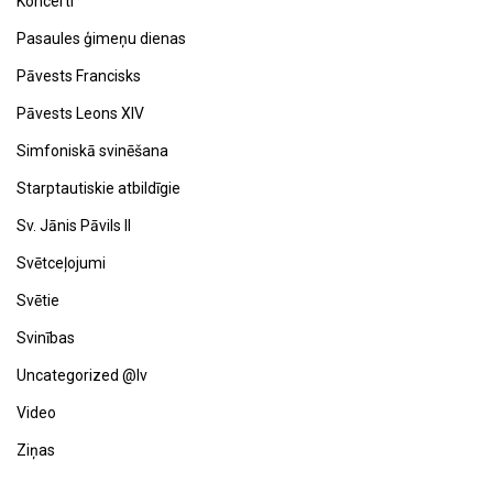
Koncerti
Pasaules ģimeņu dienas
Pāvests Francisks
Pāvests Leons XIV
Simfoniskā svinēšana
Starptautiskie atbildīgie
Sv. Jānis Pāvils II
Svētceļojumi
Svētie
Svinības
Uncategorized @lv
Video
Ziņas