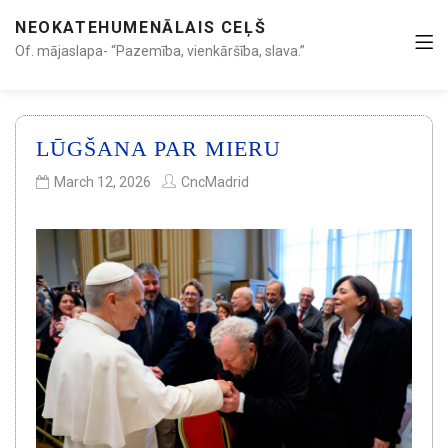
NEOKATEHUMENĀLAIS CEĻŠ
Of. mājaslapa- “Pazemība, vienkāršība, slava.”
LŪGŠANA PAR MIERU
March 12, 2026
CncMadrid