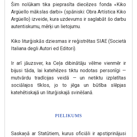
Šim nolūkam tika pieprasīta diecēzes fonda «Kiko
Argüello mākslas darbi» (spāniski: Obra Artística Kiko
Argüello) izveide, kura uzdevums ir saglabāt šo darbu
autentiskumu, mērķi un lietojumu.
Kiko liturģiskās dziesmas ir reģistrētas SIAE (Società
Italiana degli Autori ed Editori).
Ir arī jāuzsver, ka Ceļa dibinātāju vēlme vienmēr ir
bijusi tāda, lai katehēzes tiktu nodotas personīgi —
mutvārdu tradīcijas veidā — un netiktu izplatītas
sociālajos tīklos, jo to jēga un būtība slēpjas
katehētiskajā un liturģiskajā svinēšanā.
PIELIKUMS
Saskaņā ar Statūtiem, kurus oficiāli ir apstiprinājusi