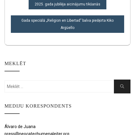
POST
2025. gada jubilēja aicinājumu tikšanās
NAVIGATION
Gada speciālā „Religion en Libertad” balva piešķirta Kiko
Argüello
MEKLĒT
Search
Search
for:
MEDIJU KORESPONDENTS
Álvaro de Juana
press@neocatechumenaleiter.org