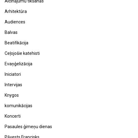
Aicinājumu tikšanās
Arhitektūra
Audiences
Balvas
Beatifikācija
Ceļojošie katehisti
Evaņģelizācija
Iniciatori
Intervijas
Knygos
komunikācijas
Koncerti
Pasaules ģimeņu dienas
Pāvests Francisks