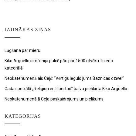
JAUNĀKAS ZIŅAS
Lūgšana par mieru
Kiko Argüello simfonija pulcē pāri par 1500 cilvēku Toledo
katedrālē.
Neokatehumenālais Ceļš: “Vērtīgs ieguldījums Baznīcas dzīvei”
Gada speciālā „Religion en Libertad” balva piešķirta Kiko Argüello
Neokatehumenālā Ceļa paskaidrojums un pielikums
KATEGORIJAS