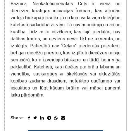
Baznīca, Neokatehumenālais Ceļš ir viena no
diecēzes kristīgās iniciācijas formām, kas atrodas
vietējā bīskapa jurisdikcijā un kuru vada viņa deleģētie
katehisti sadarbībā ar viņu. Tā nav asociācija un arī ne
kustība. Līdz ar to cilvēkiem, kas tajā piedalās, nav
dalības kartes, un neviens nevar tikt ne uzņemts, ne
izslēgts. Patiesībā nav “Ceļam” piederošu priesteru,
bet gan diecēžu priesteri, kas izglītoti diecēzes misiju
seminārā, ko ir izveidojis bīskaps, un tādēļ tie ir viņa
pakļautībā. Katehisti, kas rūpējas par brāļu labumu un
vienotību, saskaroties ar šķelšanās vai ekleziālās
kopības zuduma draudiem, noteiktos gadījumos var
iejaukties un lūgt kādam brālim vai māsai paņemt
laiku pārdomām.
Share: