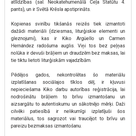
atlīdzības (sal. Neokatehumenālā Ceļa Statūtu 4.
pants), un ir Svētā Krēsla apstiprināts.
Kopienas svinību tikšanās reizēs tiek izmantoti
dažādi materiāli (dziesmas, liturģiskie elementi un
gleznojumi), kas ir Kiko Argüello un Carmen
Hernández radošuma auglis. Viņi tos bez peļņas
nolūka ir devuši brāļiem un draudzēm bez maksas, lai
tie tiktu lietoti liturģiskām vajadzībām.
Pēdējos gados, nekontrolētas šo materiālu
izplatīšanas sociālajos tīklos dēļ, ir kļuvusi
nepieciešama Kiko darbu autorības reģistrācija, lai
nodrošinātu brāļiem to brīvu izmantošanu un
aizsargātu to autentiskumu un sākotnējo mērķi. Daži
cilvēki patiesībā ir nelikumīgi izplatījuši šos
materiālus, tos sagrozot vai traucējot to brīvu un
pareizu bezmaksas izmantošanu.