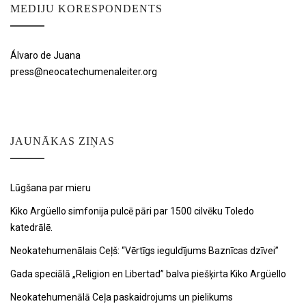
MEDIJU KORESPONDENTS
Álvaro de Juana
press@neocatechumenaleiter.org
JAUNĀKAS ZIŅAS
Lūgšana par mieru
Kiko Argüello simfonija pulcē pāri par 1500 cilvēku Toledo
katedrālē.
Neokatehumenālais Ceļš: “Vērtīgs ieguldījums Baznīcas dzīvei”
Gada speciālā „Religion en Libertad” balva piešķirta Kiko Argüello
Neokatehumenālā Ceļa paskaidrojums un pielikums