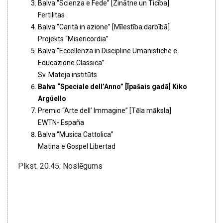
Balva “Scienza e Fede” [Zinātne un Ticība]
Fertilitas
Balva “Carità in azione” [Mīlestība darbībā]
Projekts “Misericordia”
Balva “Eccellenza in Discipline Umanistiche e
Educazione Classica”
Sv. Mateja institūts
Balva “Speciale dell’Anno” [Īpašais gadā] Kiko
Argüello
Premio “Arte dell’ Immagine” [Tēla māksla]
EWTN- España
Balva “Musica Cattolica”
Matina e Gospel Libertad
Plkst. 20.45: Noslēgums