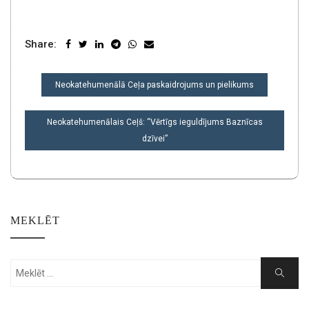
Share:
POST
Neokatehumenālā Ceļa paskaidrojums un pielikums
NAVIGATION
Neokatehumenālais Ceļš: “Vērtīgs ieguldījums Baznīcas
dzīvei”
MEKLĒT
Search
Search
for: