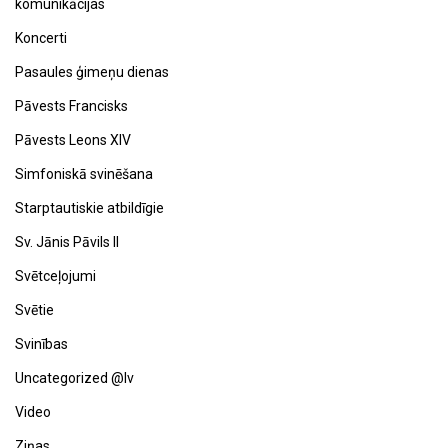
komunikācijas
Koncerti
Pasaules ģimeņu dienas
Pāvests Francisks
Pāvests Leons XIV
Simfoniskā svinēšana
Starptautiskie atbildīgie
Sv. Jānis Pāvils II
Svētceļojumi
Svētie
Svinības
Uncategorized @lv
Video
Ziņas