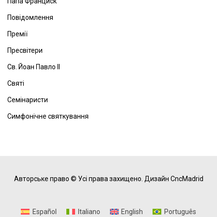
Папа Франциск
Повідомлення
Премії
Пресвітери
Св. Йоан Павло ІІ
Святі
Семінаристи
Симфонічне святкування
Авторське право © Усі права захищено.
Дизайн CncMadrid
Español
Italiano
English
Português