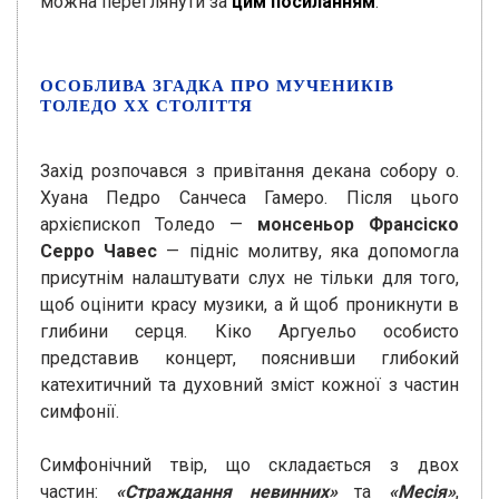
можна переглянути за
цим посиланням
.
ОСОБЛИВА ЗГАДКА ПРО МУЧЕНИКІВ
ТОЛЕДО XX СТОЛІТТЯ
Захід розпочався з привітання декана собору о.
Хуана Педро Санчеса Гамеро. Після цього
архієпископ Толедо —
монсеньор Франсіско
Серро Чавес
— підніс молитву, яка допомогла
присутнім налаштувати слух не тільки для того,
щоб оцінити красу музики, а й щоб проникнути в
глибини серця. Кіко Аргуельо особисто
представив концерт, пояснивши глибокий
катехитичний та духовний зміст кожної з частин
симфонії.
Симфонічний твір, що складається з двох
частин:
«Страждання невинних»
та
«Месія»
,