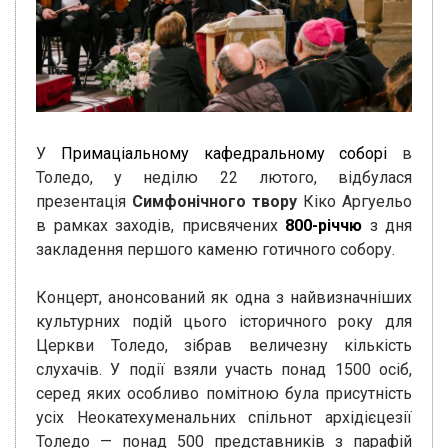
У
Примаціальному кафедральному соборі
в
Толедо, у неділю 22 лютого, відбулася
презентація
Симфонічного твору
Кіко Аргуельо
в рамках заходів, присвячених
800-річчю
з дня
закладення першого каменю готичного собору.
Концерт, анонсований як одна з найвизначніших
культурних подій цього історичного року для
Церкви Толедо, зібрав величезну кількість
слухачів. У події взяли участь понад 1500 осіб,
серед яких особливо помітною була присутність
усіх Неокатехуменальних спільнот архідієцезії
Толедо — понад 500 представників з парафій