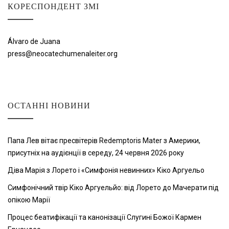
КОРЕСПОНДЕНТ ЗМІ
Álvaro de Juana
press@neocatechumenaleiter.org
ОСТАННІ НОВИНИ
Папа Лев вітає пресвітерів Redemptoris Mater з Америки,
присутніх на аудієнції в середу, 24 червня 2026 року
Діва Марія з Лорето і «Симфонія невинних» Кіко Аргуельо
Симфонічний твір Кіко Аргуельйо: від Лорето до Мачерати під
опікою Марії
Процес беатифікації та канонізації Слугині Божої Кармен