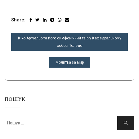
Share:
НАВІГАЦІЯ
Кіко Аргуельо та його симфонічний твір у Кафедральному
ЗАПИСІВ
соборі Толедо
Молитва за мир
ПОШУК
Шукати:
Пошук