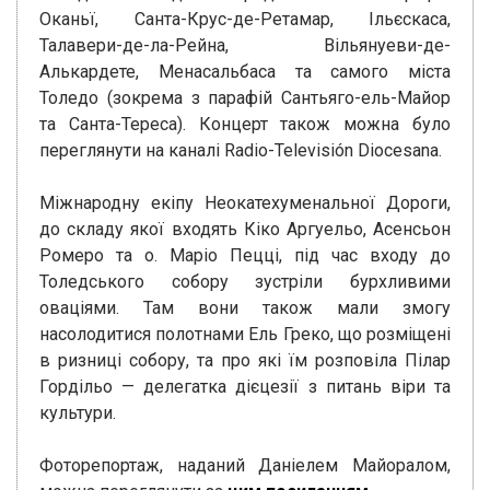
Оканьї, Санта-Крус-де-Ретамар, Ільєскаса,
Талавери-де-ла-Рейна, Вільянуеви-де-
Алькардете, Менасальбаса та самого міста
Толедо (зокрема з парафій Сантьяго-ель-Майор
та Санта-Тереса). Концерт також можна було
переглянути на каналі Radio-Televisión Diocesana.
Міжнародну екіпу Неокатехуменальної Дороги,
до складу якої входять Кіко Аргуельо, Асенсьон
Ромеро та о. Маріо Пецці, під час входу до
Толедського собору зустріли бурхливими
оваціями. Там вони також мали змогу
насолодитися полотнами Ель Греко, що розміщені
в ризниці собору, та про які їм розповіла Пілар
Гордільо — делегатка дієцезії з питань віри та
культури.
Фоторепортаж, наданий Даніелем Майоралом,