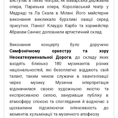
виступає в таких театрах, як Баварська державна
опера, Паризька опера, Королівський театр у
Мадриді та Ла Скала в Мілані. Його майстерне
виконання викликало бурхливі овації серед
присутніх. Піаніст Клаудіо Карбо та хормейстер
Абрахам Санчес доповнили артистичний склад.
Виконання концерту було доручено
Симфонічному оркестру та хору
Неокатехуменальної Дороги
, до складу яких
входять близько 180 музикантів різних
національностей, які безоплатно віддають свій
талант, таким чином служачи в євангелізації
через музику. Музична інтерпретація
відзначилася своєю художньою якістю та
експресивною силою, зануривши публіку в
атмосферу спокою та споглядання й водночас з
щохвилини підсилюючи інтенсивність до
моментів кульмінації та музичного апофеозу.