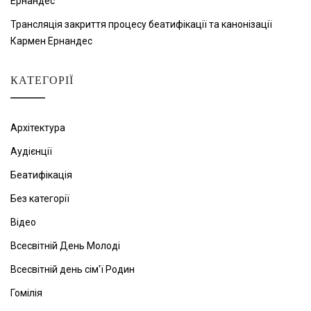
Ернандес
Трансляція закриття процесу беатифікації та канонізації
Кармен Ернандес
КАТЕГОРІЇ
Архітектура
Аудієнції
Беатифікація
Без категорії
Відео
Всесвітній День Молоді
Всесвітній день сім'ї Родин
Гомілія