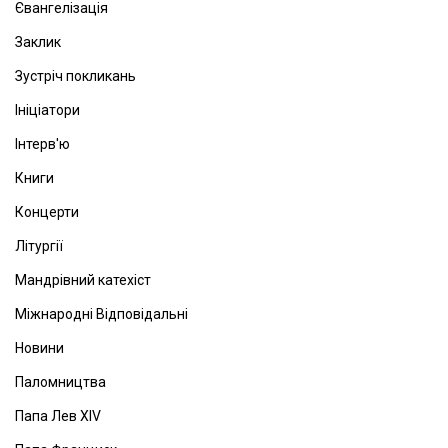
Євангелізація
Заклик
Зустріч покликань
Ініціатори
Інтерв'ю
Книги
Концерти
Літургії
Мандрівний катехіст
Міжнародні Відповідальні
Новини
Паломництва
Папа Лев ХІV