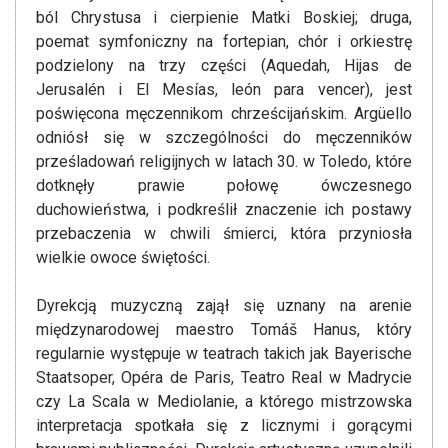
ból Chrystusa i cierpienie Matki Boskiej; druga,
poemat symfoniczny na fortepian, chór i orkiestrę
podzielony na trzy części (Aquedah, Hijas de
Jerusalén i El Mesías, león para vencer), jest
poświęcona męczennikom chrześcijańskim. Argüello
odniósł się w szczególności do męczenników
prześladowań religijnych w latach 30. w Toledo, które
dotknęły prawie połowę ówczesnego
duchowieństwa, i podkreślił znaczenie ich postawy
przebaczenia w chwili śmierci, która przyniosła
wielkie owoce świętości.
Dyrekcją muzyczną zajął się uznany na arenie
międzynarodowej maestro Tomáš Hanus, który
regularnie występuje w teatrach takich jak Bayerische
Staatsoper, Opéra de Paris, Teatro Real w Madrycie
czy La Scala w Mediolanie, a którego mistrzowska
interpretacja spotkała się z licznymi i gorącymi