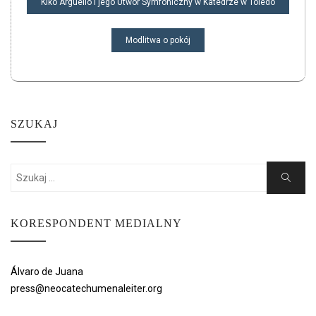
Kiko Argüello i jego Utwór Symfoniczny w Katedrze w Toledo
WPISU
Modlitwa o pokój
SZUKAJ
Search
Search
for:
KORESPONDENT MEDIALNY
Álvaro de Juana
press@neocatechumenaleiter.org