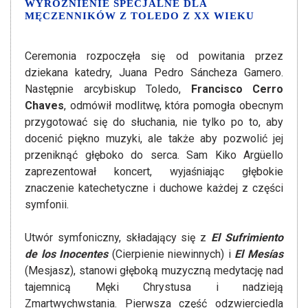
WYRÓŻNIENIE SPECJALNE DLA
MĘCZENNIKÓW Z TOLEDO Z XX WIEKU
Ceremonia rozpoczęła się od powitania przez
dziekana katedry, Juana Pedro Sáncheza Gamero.
Następnie arcybiskup Toledo,
Francisco Cerro
Chaves
, odmówił modlitwę, która pomogła obecnym
przygotować się do słuchania, nie tylko po to, aby
docenić piękno muzyki, ale także aby pozwolić jej
przeniknąć głęboko do serca. Sam Kiko Argüello
zaprezentował koncert, wyjaśniając głębokie
znaczenie katechetyczne i duchowe każdej z części
symfonii.
Utwór symfoniczny, składający się z
El Sufrimiento
de los Inocentes
(Cierpienie niewinnych) i
El Mesías
(Mesjasz), stanowi głęboką muzyczną medytację nad
tajemnicą Męki Chrystusa i nadzieją
Zmartwychwstania. Pierwsza część odzwierciedla