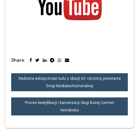
Share:
NAWIGACJA
Radosna wdzięczność ludu z okazji 60. rocznicy powstania
WPISU
Drogi Neokatechumenalnej
Proces beatyfikacji i kanonizacji Sługi Bożej Carmen
Hernández