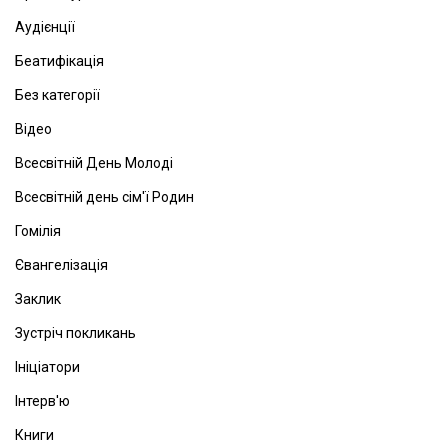
Аудієнції
Беатифікація
Без категорії
Відео
Всесвітній День Молоді
Всесвітній день сім'ї Родин
Гомілія
Євангелізація
Заклик
Зустріч покликань
Ініціатори
Інтерв'ю
Книги