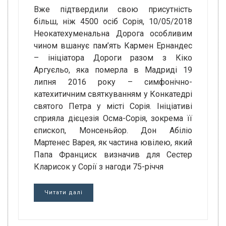
Вже підтвердили свою присутність
більш, ніж 4500 осіб Сорія, 10/05/2018
Неокатехуменальна Дорога особливим
чином вшанує пам’ять Кармен Ернандес
– ініціатора Дороги разом з Кіко
Аргуєльо, яка померла в Мадриді 19
липня 2016 року – симфонічно-
катехитичним святкуванням у Конкатедрі
святого Петра у місті Сорія. Ініціативі
сприяла дієцезія Осма-Сорія, зокрема її
єпископ, Монсеньйор. Дон Абіліо
Мартенес Варея, як частина ювілею, який
Папа Франциск визначив для Сестер
Кларисок у Сорії з нагоди 75-річчя
Читати далі