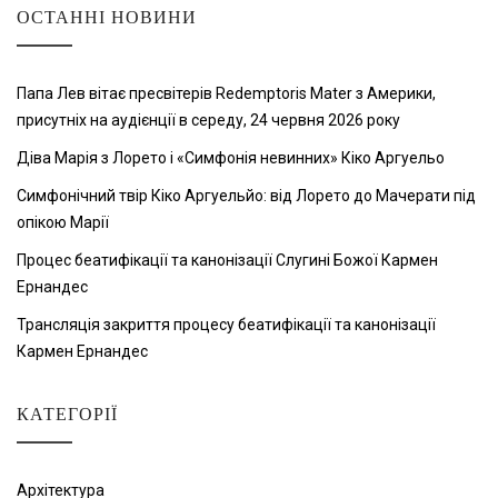
ОСТАННІ НОВИНИ
Папа Лев вітає пресвітерів Redemptoris Mater з Америки,
присутніх на аудієнції в середу, 24 червня 2026 року
Діва Марія з Лорето і «Симфонія невинних» Кіко Аргуельо
Симфонічний твір Кіко Аргуельйо: від Лорето до Мачерати під
опікою Марії
Процес беатифікації та канонізації Слугині Божої Кармен
Ернандес
Трансляція закриття процесу беатифікації та канонізації
Кармен Ернандес
КАТЕГОРІЇ
Архітектура