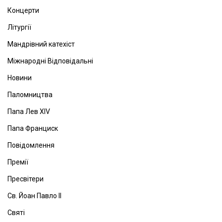
Концерти
Літургії
Мандрівний катехіст
Міжнародні Відповідальні
Новини
Паломництва
Папа Лев ХІV
Папа Франциск
Повідомлення
Премії
Пресвітери
Св. Йоан Павло ІІ
Святі