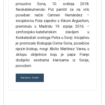
prisustvo Soria, 10. svibnja 2018.
Neokatekumenski Put pamtit će na vrlo
poseban način Carmen Hernández –
inicijatoricu Puta zajedno s Kikom Argüellom,
preminulu u Madridu 19. srpnja 2016. –
simfonijsko-katehetskim slavljem u
Konkatedrali svetoga Petra u Soriji. Inicijativu
je promicala Biskupija Osma-Soria, posebice
njezin biskup, msgr. Abilio Martìnez Varea, u
sklopu obljetnice koju je papa Franjo
dodijelio sestrama klarisama iz Sorije,
povodom
Nastavi čitati