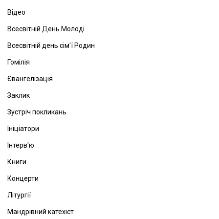
Відео
Всесвітній День Молоді
Всесвітній день сім'ї Родин
Гомілія
Євангелізація
Заклик
Зустріч покликань
Ініціатори
Інтерв'ю
Книги
Концерти
Літургії
Мандрівний катехіст