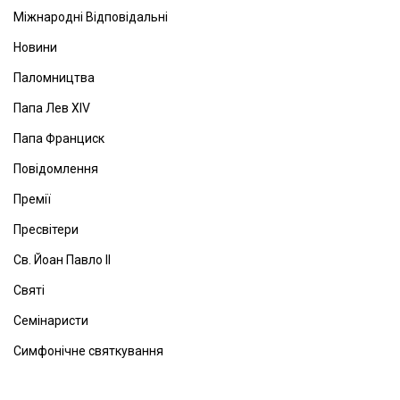
Міжнародні Відповідальні
Новини
Паломництва
Папа Лев ХІV
Папа Франциск
Повідомлення
Премії
Пресвітери
Св. Йоан Павло ІІ
Святі
Семінаристи
Симфонічне святкування