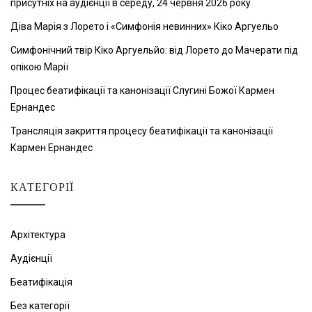
присутніх на аудієнції в середу, 24 червня 2026 року
Діва Марія з Лорето і «Симфонія невинних» Кіко Аргуельо
Симфонічний твір Кіко Аргуельйо: від Лорето до Мачерати під
опікою Марії
Процес беатифікації та канонізації Слугині Божої Кармен
Ернандес
Трансляція закриття процесу беатифікації та канонізації
Кармен Ернандес
КАТЕГОРІЇ
Архітектура
Аудієнції
Беатифікація
Без категорії