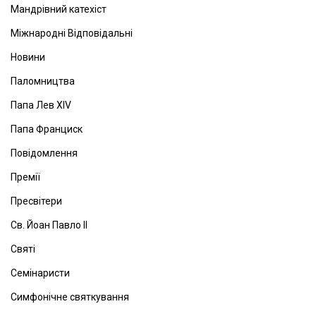
Мандрівний катехіст
Міжнародні Відповідальні
Новини
Паломництва
Папа Лев ХІV
Папа Франциск
Повідомлення
Премії
Пресвітери
Св. Йоан Павло ІІ
Святі
Семінаристи
Симфонічне святкування