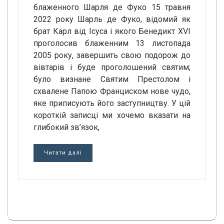
блаженного Шарля де Фуко 15 травня
2022 року Шарль де Фуко, відомий як
брат Карл від Ісуса і якого Бенедикт XVI
проголосив блаженним 13 листопада
2005 року, завершить свою подорож до
вівтарів і буде проголошений святим;
було визнане Святим Престолом і
схвалене Папою Франциском нове чудо,
яке приписують його заступництву. У цій
короткій записці ми хочемо вказати на
глибокий зв’язок,
Читати далі