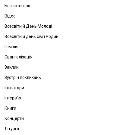
Без категорії
Відео
Всесвітній День Молоді
Всесвітній день сім'ї Родин
Гомілія
Євангелізація
Заклик
Зустріч покликань
Ініціатори
Інтерв'ю
Книги
Концерти
Літургії