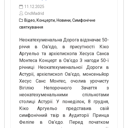
11.12.2025
CncMadrid
Відео
,
Концерти
,
Новини
,
Симфонічне
святкування
Неокатехуменальна Дорога відзначає 50-
річчя в Ов’єдо, в присутності Кіко
Аргуельо та архієпископа Хесуса Санса
Монтеса Концерт в Ов’єдо З нагоди 50-ї
річниці Неокатехуменальної Дороги в
Астурії, архієпископ Ов’єдо, монсеньйор
Хесус Санс Монтес, очолив урочисту
Вігілію Непорочного Зачаття з
неокатехуменальними спільнотами
столиці Астурії. У понеділок, 8 грудня,
Кіко Аргуельо представив свій
симфонічний твір в Аудиторії Принца
Феліпе в Ов’єдо. Перед початком