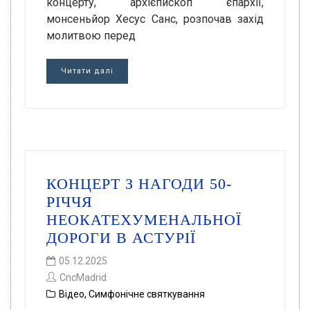
концерту, архієпископ єпархії,
монсеньйор Хесус Санс, розпочав захід
молитвою перед
Читати далі
КОНЦЕРТ З НАГОДИ 50-
РІЧЧЯ
НЕОКАТЕХУМЕНАЛЬНОЇ
ДОРОГИ В АСТУРІЇ
05.12.2025
CncMadrid
Відео
,
Симфонічне святкування