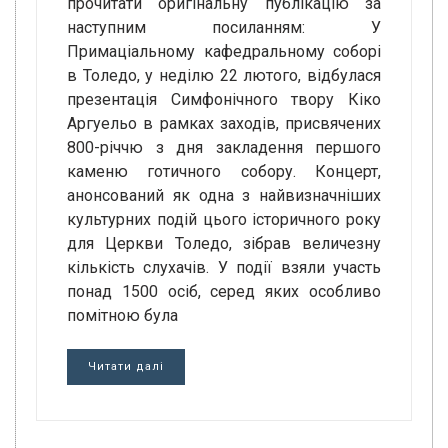
прочитати оригінальну публікацію за
наступним посиланням: У
Примаціальному кафедральному соборі
в Толедо, у неділю 22 лютого, відбулася
презентація Симфонічного твору Кіко
Аргуельо в рамках заходів, присвячених
800-річчю з дня закладення першого
каменю готичного собору. Концерт,
анонсований як одна з найвизначніших
культурних подій цього історичного року
для Церкви Толедо, зібрав величезну
кількість слухачів. У події взяли участь
понад 1500 осіб, серед яких особливо
помітною була
Читати далі