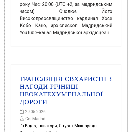
року Час: 20:00 (UTC +2, за мадридським
часом) Очолює Його
Високопреосвященство кардинал Хосе
Кобо Кано, архієпископ Мадридський
YouTube-канал Мадридської архідієцезії
ТРАНСЛЯЦІЯ ЄВХАРИСТІЇ З
НАГОДИ РІЧНИЦІ
НЕОКАТЕХУМЕНАЛЬНОЇ
ДОРОГИ
29.05.2026
CncMadrid
Відео
,
Ініціатори
,
Літургії
,
Міжнародні