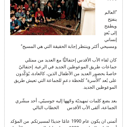
“العالم
ينفتِح
ويطمَح
إلى بُعدٍ
إنساني
ومسيحي أكثر وينتظر إجابة الحقيقة التي هي المسيح”
كان لقاء الأب الأقدس إحتفاليًّا مع العديد من ممثلي
جماعات طريق الموعوظين الجديد في الرعية. إحتفاليّ
خاصةً بحضور العديد من الأطفال الذين، كالعادة، يُؤكّدون
على بُعد “الأُسرة” كلحظة دعمٍ للجماعة التي تعيش طريق
الموعوظين الجديد.
بعد بضع كلمات تمهيديّة وجّهها إليه جوسيبّي، أحد مبشّري
الجماعة، ألقى الأب الأقدس الخطاب التالي
أتمنى ان يكون عام 1990 عامًا جديدًا لمسيرتكم. من المؤكد