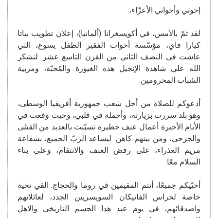
إخوتي وأخواتي الأعزّاء،
لقد تمّ بالأمس، في أكويسغرانا (ألمانيا)، إعلان تطويب بياتا
كيارا فاي، مؤسّسة أخوات الفقير الطفل يسوع، التي
عاشت في النصف الثاني من القرن التاسع عشر. لنشكر
الله على شاهدة الإنجيل هذه الغيورة والمُحبّة، ومربية
الشباب المحرومين.
أدعوكم للصلاة من أجل شعب جمهورية أفريقيا الوسطى،
وهو بلد سررت بزيارته، وأحمله في قلبي، وحيث وقعت في
الأيام الأخيرة أعمال عنف خطيرة تسبّبت بالعديد من القتلى
والجرحى، ومن بينهم كاهن. ليساعد الربّ الجميع، بشفاعة
مريم العذراء، على رفض العنف والانتقام، وعلى بناء
السلام معًا.
أحيّيكم جميعًا، أنتم المقيمين في روما والحجاج. القي تحية
خاصة لحراس الفاتيكان السويسريين الجدد، لعائلاتهم
واصدقائهم، في يوم عيد هذا الجسم التاريخي والاهل