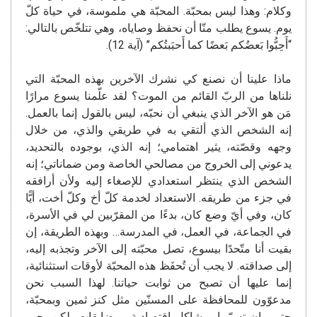
وكلام: وهذا ليس بمحبّة. المحبّة هي ملموسة، في حياة كلّ
يوم. يسوع يطلب منّا أن نحفظ وصاياه، وهي تتلخّص بالتالي:
“أَحِبُّوا بَعضُكم بَعضًا كما أَحبَبتُكم” (آية 12).
ماذا علينا أن نصنع كي نشرك الآخرين بهذه المحبّة التي
نلناها من الربّ القائم من الموت؟ لقد علّمنا يسوع مرارًا
مَن هو الآخر الذي ينبغي أن نحبّه، ليس بالقول إنما بالعمل.
إنه الشخص الذي ألتقي به في طريقي والذي، من خلال
وجهه وقصّته، يثير اهتمامي؛ إنه الذي، بوجوده بالتحديد،
يدعوني إلى الخروج من مصالحي الخاصة ومن ضماناتي؛ إنه
الشخص الذي ينتظر استعدادي للإصغاء إليه ولأن أرافقه
في جزء من طريقه. الاستعداد لخدمة كلّ أخ وكلّ أخت، أيًّا
كان، وفي أيّ وضع كان، بدءًا من المقرّبين لي في الأسرة،
في الجماعة، في العمل، في المدرسة… وبهذه الطريقة، إن
بقيت أنا متّحدًا بيسوع، تصل محبّته إلى الآخر وتجذبه إليه،
إلى صداقته. لا يجب أن تُحفَظ هذه المحبّة لأوقات استثنائية،
إنما عليها أن تصبح من ثوابت حياتنا. لهذا السبب نحن
مدعوّون للمحافظة على المسنّين مثل كنز ثمين وبمحبّة،
حتى وإن تسبّبوا بمشاكل اقتصادية ومضايقات، لكن يجب