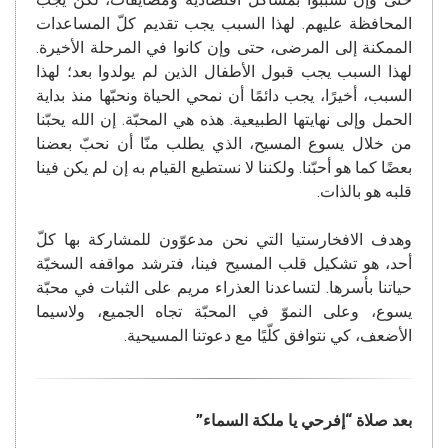
المحافظة عليهم. لهذا السبب يجب تقديم كلّ المساعدات
الممكنة إلى المرضى، حتى وإن كانوا في المرحلة الأخيرة.
لهذا السبب يجب قبول الأطفال الذين لم يولدوا بعد؛ لهذا
السبب، أخيرًا، يجب دائمًا أن نمحي الحياة ونحبّها منذ بداية
الحمل وإلى نهايتها الطبيعية. هذه هي المحبّة. إن الله يحبّنا
من خلال يسوع المسيح، الذي يطلب منّا أن نحبّ بعضنا
بعضًا كما هو أحبّنا. ولكننا لا نستطيع القيام به إن لم يكن فينا
قلبه هو بالذات.
وهدف الافخارستيا التي نحن مدعوّون للمشاركة بها كلّ
أحد، هو تشكيل قلب المسيح فينا، فترشد مواقفه السخيّة
حياتنا بأسرها. لتساعدنا العذراء مريم على الثبات في محبّة
يسوع، وعلى النموّ في المحبّة تجاه الجميع، ولاسيما
الأضعف، كي نتوافق كلّيًا مع دعوتنا المسيحية.
بعد صلاة “إفرحي يا ملكة السماء”