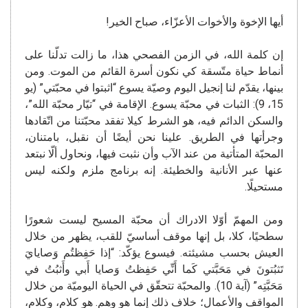
أيها الإخوة والأخوات الأعزّاء، صباح الخير!
إن كلمة الله، في الزمن الفصحي هذا، ما زالت تدلّنا على
أنماط حياة متّسقة كي نكون أسرة القائم من الموت. ومن
بينها، يقدّم لنا إنجيل اليوم وصيّة يسوع “اثبتوا في محبّتي” (يو
15، 9): الثبات في محبّة يسوع. الإقامة في “تيّار محبّة الله”،
والسكن الدائم فيه، هو الشرط كيلا تفقد محبّتنا من اتّقادها
وجرأتها في الطريق. علينا نحن أيضًا أن نقبل، بامتنان،
المحبّة المتأتية من عند الآب وأن نثبت فيها، ونحاول ألّا نبتعد
عنها عبر الأنانية والخطيئة. إنه برنامج ملزم ولكنه ليس
مستحيلًا.
ومن المهمّ أوّلا الادراك أن محبّة المسيح ليست شعورًا
سطحيًا، كلا، بل إنها موقف أساسيّ للقب، يظهر من خلال
العيش بحسب مشيئته. فيسوع يؤكّد: “إذا حَفِظتُم وَصايايَ
تَثبُتونَ في مَحَبَّتي كَما أَنِّي حَفِظتُ وَصايا أَبي وأَثبُتُ في
مَحَبَّتِه” (آية 10). والمحبّة تتحقّق في الحياة اليوميّة من خلال
المواقف والأعمال؛ خلاف ذلك إنما هو وهم. هو كلام، وكلام،