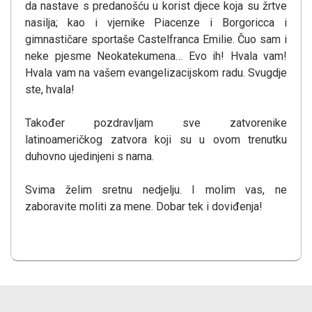
da nastave s predanošću u korist djece koja su žrtve
nasilja; kao i vjernike Piacenze i Borgoricca i
gimnastičare sportaše Castelfranca Emilie. Čuo sam i
neke pjesme Neokatekumena… Evo ih! Hvala vam!
Hvala vam na vašem evangelizacijskom radu. Svugdje
ste, hvala!
Također pozdravljam sve zatvorenike
latinoameričkog zatvora koji su u ovom trenutku
duhovno ujedinjeni s nama.
Svima želim sretnu nedjelju. I molim vas, ne
zaboravite moliti za mene. Dobar tek i doviđenja!