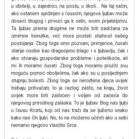
u obitelji, u zajednici, na poslu, u školi… Na taj način,
ako ostanem sjedinjen s Isusom, njegova ljubav može
doseći drugog i privući ga k sebi, svom prijateljstvu.
Ta ljubav prema drugima ne može biti zadržana za
iznimne trenutke, već mora postati stalnost našeg
postojanja. Zbog toga smo pozvani, primjerice, čuvati
starije osobe kao dragocjeno blago i s ljubavlju, čak i
ako stvaraju gospodarske probleme i poteškoće, ali
mi ih moramo čuvati. Zbog toga moramo pružiti svu
moguću pomoć oboljelima, čak ako su u posljednjem
stupnju bolesti. Zbog toga se nerođena djeca uvijek
trebaju prihvaćati; to je razlog zašto, na kraju, život
uvijek mora biti zaštićen i voljen od začeća do
njegovog prirodnog zalaska. To je ljubav. Bog nas ljubi
u Isusu Kristu, koji od nas traži da se ljubimo onako
kako nas On ljubi. No, to ne možemo učiniti ako u sebi
nemamo njegovo vlastito Srce.