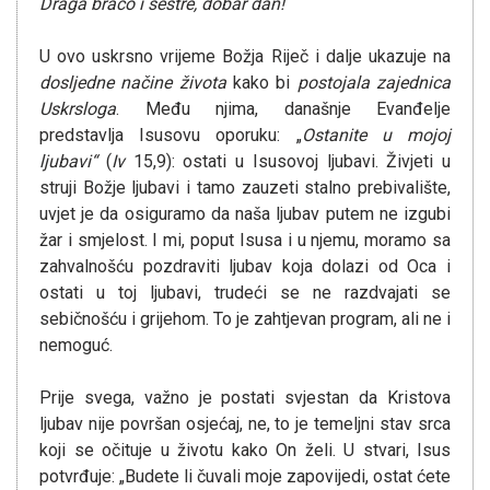
Draga braćo i sestre, dobar dan!
U ovo uskrsno vrijeme Božja Riječ i dalje ukazuje na
dosljedne načine života
kako bi
postojala zajednica
Uskrsloga
. Među njima, današnje Evanđelje
predstavlja Isusovu oporuku: „
Ostanite u mojoj
ljubavi“
(
Iv
15,9): ostati u Isusovoj ljubavi. Živjeti u
struji Božje ljubavi i tamo zauzeti stalno prebivalište,
uvjet je da osiguramo da naša ljubav putem ne izgubi
žar i smjelost. I mi, poput Isusa i u njemu, moramo sa
zahvalnošću pozdraviti ljubav koja dolazi od Oca i
ostati u toj ljubavi, trudeći se ne razdvajati se
sebičnošću i grijehom. To je zahtjevan program, ali ne i
nemoguć.
Prije svega, važno je postati svjestan da Kristova
ljubav nije površan osjećaj, ne, to je temeljni stav srca
koji se očituje u životu kako On želi. U stvari, Isus
potvrđuje: „Budete li čuvali moje zapovijedi, ostat ćete