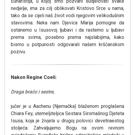
Euharistija, u kojoj smo pozvani sudjelovati svake
nedjelje, ima za cilj oblikovati Kristovo Srce u nama,
tako da se cijeli naš život vodi njegovim velikodušnim
stavovima. Neka nam Djevica Marija pomogne da
ostanemo u Isusovoj ljubavi i da rastemo u ljubavi
prema svima, posebno prema najslabijima, kako
bismo u potpunosti odgovarali našem kršćanskom
pozivu.
Nakon Regine Coeli:
Draga braćo i sestre,
jučer je u Aachenu (Njemačka) blaženom proglašena
Chiara Fey, utemeljiteljica Sestara Siromašnog Djeteta
Isusa, koja je živjela u drugoj polovici devetnaestog
stoljeća. Zahvaljujemo Bogu na ovom revnom