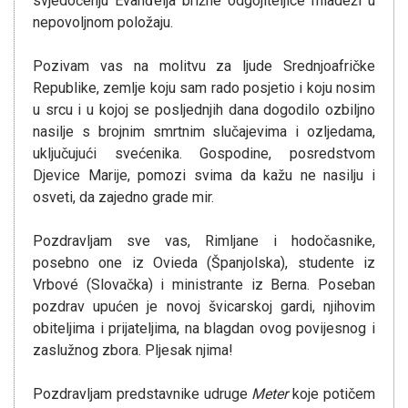
svjedočenju Evanđelja brižne odgojiteljice mladeži u
nepovoljnom položaju.
Pozivam vas na molitvu za ljude Srednjoafričke
Republike, zemlje koju sam rado posjetio i koju nosim
u srcu i u kojoj se posljednjih dana dogodilo ozbiljno
nasilje s brojnim smrtnim slučajevima i ozljedama,
uključujući svećenika. Gospodine, posredstvom
Djevice Marije, pomozi svima da kažu ne nasilju i
osveti, da zajedno grade mir.
Pozdravljam sve vas, Rimljane i hodočasnike,
posebno one iz Ovieda (Španjolska), studente iz
Vrbové (Slovačka) i ministrante iz Berna. Poseban
pozdrav upućen je novoj švicarskoj gardi, njihovim
obiteljima i prijateljima, na blagdan ovog povijesnog i
zaslužnog zbora. Pljesak njima!
Pozdravljam predstavnike udruge
Meter
koje potičem