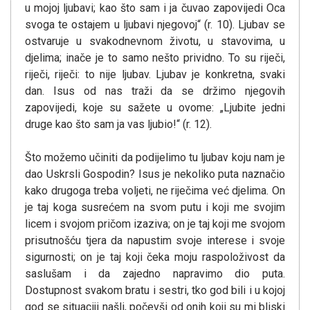
u mojoj ljubavi; kao što sam i ja čuvao zapovijedi Oca
svoga te ostajem u ljubavi njegovoj“ (r. 10). Ljubav se
ostvaruje u svakodnevnom životu, u stavovima, u
djelima; inače je to samo nešto prividno. To su riječi,
riječi, riječi: to nije ljubav. Ljubav je konkretna, svaki
dan. Isus od nas traži da se držimo njegovih
zapovijedi, koje su sažete u ovome: „Ljubite jedni
druge kao što sam ja vas ljubio!“ (r. 12).
Što možemo učiniti da podijelimo tu ljubav koju nam je
dao Uskrsli Gospodin? Isus je nekoliko puta naznačio
kako drugoga treba voljeti, ne riječima već djelima. On
je taj koga susrećem na svom putu i koji me svojim
licem i svojom pričom izaziva; on je taj koji me svojom
prisutnošću tjera da napustim svoje interese i svoje
sigurnosti; on je taj koji čeka moju raspoloživost da
saslušam i da zajedno napravimo dio puta.
Dostupnost svakom bratu i sestri, tko god bili i u kojoj
god se situaciji našli, počevši od onih koji su mi bliski