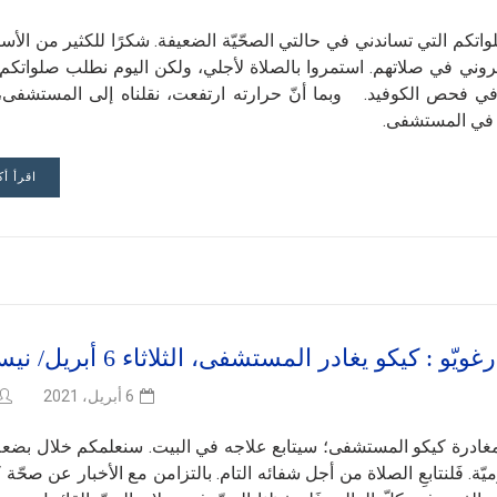
لواتكم التي تساندني في حالتي الصحّيّة الضعيفة. شكرًا للكثير من الأس
وذكروني في صلاتهم. استمروا بالصلاة لأجلي، ولكن اليوم نطلب صلواتكم
 في فحص الكوفيد. وبما أنّ حرارته ارتفعت، نقلناه إلى المستشفى
وه في المستشفى.
اقرأ أك
: كيكو يغادر المستشفى، الثلاثاء 6 أبريل/ نيسان.
6 أبريل، 2021
جل مغادرة كيكو المستشفى؛ سيتابع علاجه في البيت. سنعلمكم خلال بضعة 
ّة. فَلنتابعِ الصلاة من أجل شفائه التام. بالتزامن مع الأخبار عن صحّة 