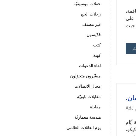
حفلات موسيقيّة
اقفة،
رحلات الحج
 على
غير مصنف
،حيث
قدّيسون
كتب
ثر
كهنة
لقاء الدعوات
مبشّرون متجوّلون
مجال الاتصالات
مقابلات بابويّة
مقابلة
AdJ
هندسة معماريّة
أيّام
يوم العائلات العالمي
كيكو،