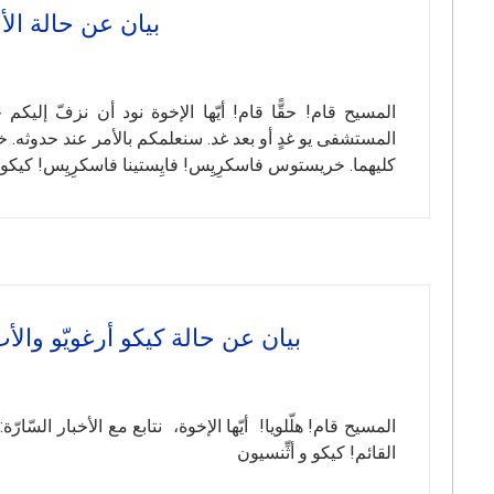
بيان عن حالة الأب ماريو 
المسيح قام! حقًّا قام! أيّها الإخوة نود أن نزفّ إليكم
المستشفى يو غدٍ أو بعد غد. سنعلمكم بالأمر عند حدوثه. خلا
كليهما. خريستوس فاسكرِيِس! فايِستينا فاسكرِيِس! كيكو و
بيان عن حالة كيكو أرغويّو والأب ماريو بي
المسيح قام! هلّلويا! أيّها الإخوة، نتابع مع الأخبار السّار
القائم! كيكو و أثِّنسيون