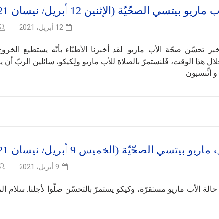
بيتسي الصحّيّة (الإثنين 12 أبريل/ نيسان 2021)
12 أبريل، 2021
 خبر تحسّن صحّة الأب ماريو. لقد أخبرنا الأطبّاء بأنّه يستطيع الخرو
ل هذا الوقت، فَلنستمرّ بالصلاة للأب ماريو ولِكيكو، سائلين الربّ أن يت
 أثِّنسيون
تسي الصحّيّة (الخميس 9 أبريل/ نيسان 2021)
9 أبريل، 2021
ّة: حالة الأب ماريو مستقرّة، وكيكو يستمرّ بالتحسّن صلّوا لأجلنا. سلام ا