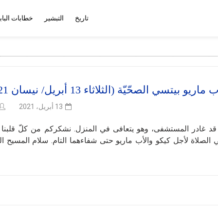
تاريخ
التبشير
خطابات الباب
بيتسي الصحّيّة (الثلاثاء 13 أبريل/ نيسان 2021)
13 أبريل، 2021
اريو قد غادر المستشفى، وهو يتعافى في المنزل. نشكركم من كلّ قلبنا 
لصلاة لأجل كيكو والأب ماريو حتى شفاءهما التام. سلام المسيح الق