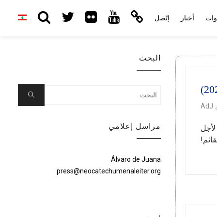
وات
أخبار
إتّصل
البحث
Search
Search
for:
AdJ
مراسل إعلامي
لأجل
ائم!
Álvaro de Juana
press@neocatechumenaleiter.org