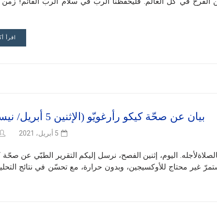
ن الفرح في كلّ العالم. فَليحفظنا الربّ في سلام الربّ القائم! زمن
اقرأ أك
بيان عن صحّة كيكو رأرغويّو (الإثنين 5 أبريل/ نيسان)
5 أبريل، 2021
ّ بالصلاةلأجله. اليوم، إثنين الفصح، نرسل إليكم التقرير الطبّي عن صحّة 
اه من المستشفى عندالساعة 15: 07: “إنّه يستمرّ غير محتاج للأوكسيجين، وبدون حرارة، مع تحسّن في نتائج التح