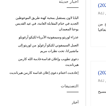
أخبار حديثة
AdJ
البابا لاون يستقبل بمحبة كهنة طريق الموعوظين
الجديد في ختام المقابلة العامة، في عيد القديس
ج من
يوحنا المعمدان
عافيا
عذراء لوريتو وسيمفونية الأبرياء لكيكو أرغويلو
العمل السيمفوني لكيكو أرغويّو: من لوريتو إلى
ماتشيراتا، تحت نظرات مريم
دعوى تطويب وإعلان قداسةخادمة الله كارمن
هيرنانديث
إعادةبث اختتام دعوى إعلان قداسة كارمن هيرنانديث
AdJ
التصنيفات
لمسيح
أخبار