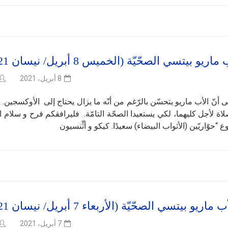
تسي الصحّيّة (الخميس 8 أبريل/ نيسان 2021)
8 أبريل، 2021
تشفى أنّ الأب ماريو يتحسّن بالرّغم من أنّه ما يزال يحتاج إلى الأوكسجين.
الصلاة لأجل كليهما، لكي يستعيدا الصحّة التامّة. فليرافقكم فرح و سلام ا
 “حوّاريّين (الأثواب البيضاء) سعيدًا. كيكو و أثِّنسيون
تسي الصحّيّة (الأربعاء 7 أبريل/ نيسان 2021)
7 أبريل، 2021