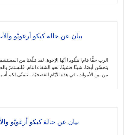
بيان عن حالة كيكو أرغويّو والأب ماريو بي
الرب حقًّا قام! هلّلويا! أيّها الإخوة، لقد تبلّغنا من المس
يتحسّن أيضًا، شيئًا فشيئًا، نحو الشفاء التام. فَلنستمرّ ب
من بين الأموات، في هذه الأيّام الفصحيّة. . نتمنّى لكم أسبوع
بيان عن حالة كيكو أرغويّو والأب ماريو بي