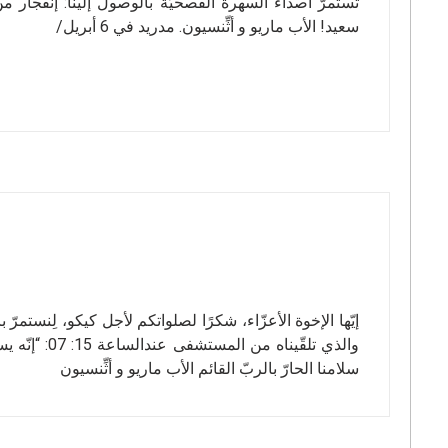
تستمرّ أصداء السهرة الفصحيّة بالوصول إلينا: إنفجار م
سعيد! الأب ماريو و أثِّنسيون. مدريد في 6 أبريل/
إيّها الإخوة الأعزّاء، شكرًا لصلواتكم لأجل كيكو، لِنستمر
والذي تلقّين
سلامنا الحارّ بالربّ القائم الأب ماريو و أثِّنسيون