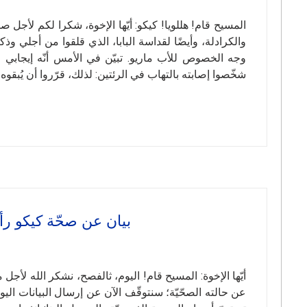
المسيح قام! هللويا! كيكو: أيّها الإخوة، شكرا لكم لأجل ص
والكرادلة، وأيضًا لقداسة البابا، الذي قلقوا من أجلي 
وجه الخصوص للأب ماريو. تبيّن في الأمس أنّه إيجابي
شخّصوا إصابته بالتهاب في الرئتين: لذلك، قرّروا أن يُبق
بيان عن صحّة كيكو رأرغويّو 
أيّها الإخوة: المسيح قام! اليوم، ثالفصح، نشكر الله لأ
عن حالته الصحّيّة؛ سنتوقّف الآن عن إرسال البيانات اليومي