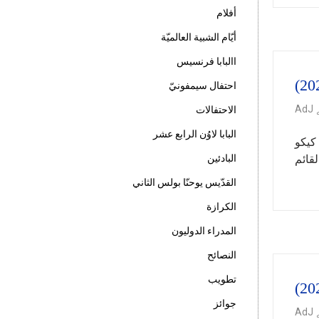
أفلام
أيّام الشبية العالميّة
االبابا فرنسيس
احتفال سيمفونيّ
AdJ
الاحتفالات
البابا لاوُن الرابع عشر
 كيكو
لقائم
البادئين
القدّيس يوحنّا بولس الثاني
الكرازة
المدراء الدوليون
النصائح
تطويب
جوائز
AdJ