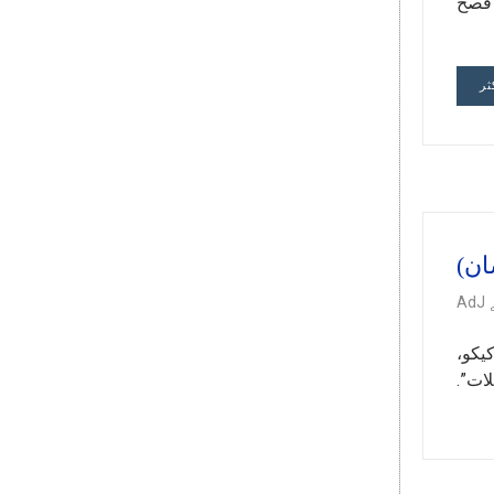
 فصح
ثر
AdJ
كيكو،
ليلات”.