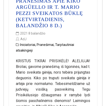
PRANEŠIMAS APIE KIKO
ARGÜELLO IR T. MARIO
PEZZI SVEIKATOS BŪKLĘ
(KETVIRTADIENIS,
BALANDŽIO 8 D.)
2021 8 balandžio
AdJ
Iniciatoriai
,
Pranešimai
,
Tarptautiniai
atsakingieji
KRISTUS TIKRAI PRISIKĖLĖ! ALELIUJA!
Broliai, gavome pranešimą iš ligoninės, kad t.
Mario sveikata gėrėja, nors tebėra prijungtas
deguonis. Kiko po truputi sveikata gėrėja ir
artėja prie normalumo. Tebesimeldžiame už
judviejų visišką pasveikimą. Tegu
Prisikėlusiojo džiaugsmas ir ramybė lydi
šiomis paschalinėmis dienomis! Laimingos