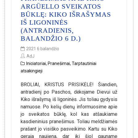
ARGÜELLO SVEIKATOS
BŪKLĘ: KIKO IŠRAŠYMAS
IŠ LIGONINĖS
(ANTRADIENIS,
BALANDŽIO 6 D.)
2021 6 balandžio
AdJ
Iniciatoriai
,
Pranešimai
,
Tarptautiniai
atsakingieji
BROLIAI, KRISTUS PRISIKĖLĖ! Šiandien,
antradienį po Paschos, dėkojame Dievui už
Kiko išrašymą iš ligoninės. Jis toliau gydysis
namuose. Po kelių dienų informuosime apie
jo sveikatos būklę, kol kas atšaukiame
kasdieninius pranešimus. Toliau meldžiamės
prašant jo visiško pasveikimo. Kartu su Kiko
gerąja naujiena, dar iki šiol gauname