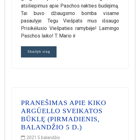
atsiliepimus apie Paschos nakties budėjimą.
Tai buvo džiaugsmo bomba visame
pasaulyje. Tegu Viešpats mus išsaugo
Prisikėlusio Viešpaties ramybėje! Laimingo
Paschos laiko! T. Mario ir
Skaityti visą
PRANEŠIMAS APIE KIKO
ARGÜELLO SVEIKATOS
BŪKLĘ (PIRMADIENIS,
BALANDŽIO 5 D.)
2021 5 balandžio