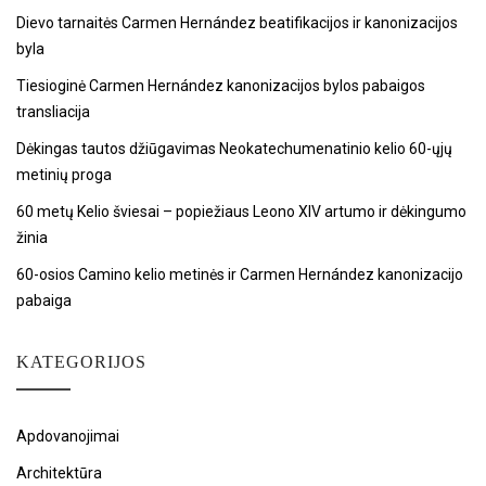
Dievo tarnaitės Carmen Hernández beatifikacijos ir kanonizacijos
byla
Tiesioginė Carmen Hernández kanonizacijos bylos pabaigos
transliacija
Dėkingas tautos džiūgavimas Neokatechumenatinio kelio 60-ųjų
metinių proga
60 metų Kelio šviesai – popiežiaus Leono XIV artumo ir dėkingumo
žinia
60-osios Camino kelio metinės ir Carmen Hernández kanonizacijo
pabaiga
KATEGORIJOS
Apdovanojimai
Architektūra