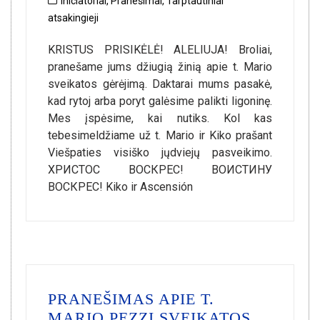
Iniciatoriai
,
Pranešimai
,
Tarptautiniai
atsakingieji
KRISTUS PRISIKĖLĖ! ALELIUJA! Broliai,
pranešame jums džiugią žinią apie t. Mario
sveikatos gėrėjimą. Daktarai mums pasakė,
kad rytoj arba poryt galėsime palikti ligoninę.
Mes įspėsime, kai nutiks. Kol kas
tebesimeldžiame už t. Mario ir Kiko prašant
Viešpaties visiško jųdviejų pasveikimo.
ХРИСТОС ВОСКРЕС! ВОИСТИНУ
ВОСКРЕС! Kiko ir Ascensión
PRANEŠIMAS APIE T.
MARIO PEZZI SVEIKATOS