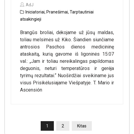
AdJ
Iniciatoriai
,
Pranešimai
,
Tarptautiniai
atsakingieji
Brangūs broliai, dėkojame už jūsų maldas,
toliau melsimės už Kiko. Šiandien siunčiame
antrosios Paschos dienos medicininę
ataskaitą, kurią gavome iš ligoninės 15:07
val.: „Jam ir toliau nereikalingas papildomas
deguonis, neturi temperatūros ir gerėja
tyrimų rezultatai.“ Nuoširdžiai sveikiname jus
visus Prisikėlusiajame Viešpatyje. T. Mario ir
Ascensión
ĮRAŠŲ
1
2
Kitas
PUSLAPIAVIMAS