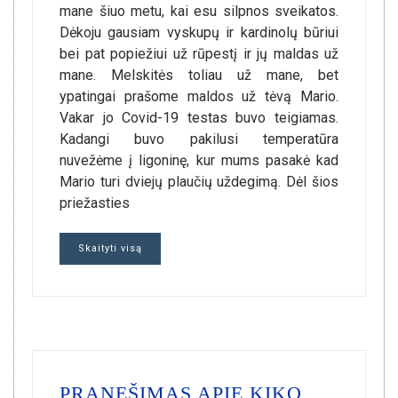
mane šiuo metu, kai esu silpnos sveikatos.
Dėkoju gausiam vyskupų ir kardinolų būriui
bei pat popiežiui už rūpestį ir jų maldas už
mane. Melskitės toliau už mane, bet
ypatingai prašome maldos už tėvą Mario.
Vakar jo Covid-19 testas buvo teigiamas.
Kadangi buvo pakilusi temperatūra
nuvežėme į ligoninę, kur mums pasakė kad
Mario turi dviejų plaučių uždegimą. Dėl šios
priežasties
Skaityti visą
PRANEŠIMAS APIE KIKO