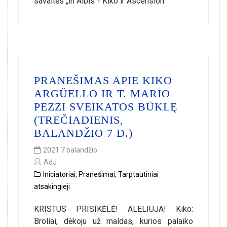
savaitės „in Albis”! Kiko ir Ascensión
PRANEŠIMAS APIE KIKO
ARGÜELLO IR T. MARIO
PEZZI SVEIKATOS BŪKLĘ
(TREČIADIENIS,
BALANDŽIO 7 D.)
2021 7 balandžio
AdJ
Iniciatoriai
,
Pranešimai
,
Tarptautiniai
atsakingieji
KRISTUS PRISIKĖLĖ! ALELIUJA! Kiko:
Broliai, dėkoju už maldas, kurios palaiko