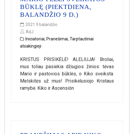
BŪKLĘ (PIEKTDIENA,
BALANDŽIO 9 D.)
2021 9 balandžio
AdJ
Iniciatoriai
,
Pranešimai
,
Tarptautiniai
atsakingieji
KRISTUS PRISIKĖLĖ! ALELIUJA! Broliai,
mus toliau pasiekia džiugios žinios: tėvas
Mario ir pastovios būklės, o Kiko sveiksta.
Melskitės už mus! Prisikėlusiojo Kristaus
ramybė. Kiko ir Ascensión