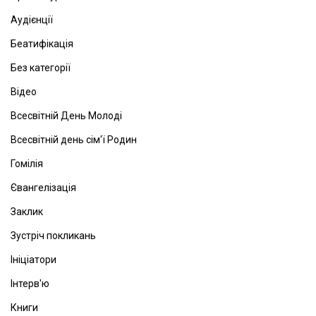
Аудієнції
Беатифікація
Без категорії
Відео
Всесвітній День Молоді
Всесвітній день сім'ї Родин
Гомілія
Євангелізація
Заклик
Зустріч покликань
Ініціатори
Інтерв'ю
Книги