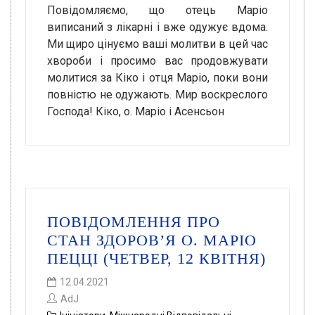
Повідомляємо, що отець Маріо
виписаний з лікарні і вже одужує вдома.
Ми щиро цінуємо ваші молитви в цей час
хвороби і просимо вас продовжувати
молитися за Кіко і отця Маріо, поки вони
повністю не одужають. Мир воскреслого
Господа! Кіко, о. Маріо і Асенсьон
ПОВІДОМЛЕННЯ ПРО
СТАН ЗДОРОВ’Я О. МАРІО
ПЕЦЦІ (ЧЕТВЕР, 12 КВІТНЯ)
12.04.2021
AdJ