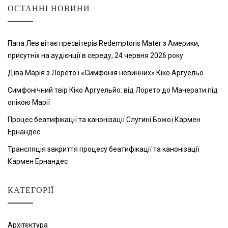
ОСТАННІ НОВИНИ
Папа Лев вітає пресвітерів Redemptoris Mater з Америки,
присутніх на аудієнції в середу, 24 червня 2026 року
Діва Марія з Лорето і «Симфонія невинних» Кіко Аргуельо
Симфонічний твір Кіко Аргуельйо: від Лорето до Мачерати під
опікою Марії
Процес беатифікації та канонізації Слугині Божої Кармен
Ернандес
Трансляція закриття процесу беатифікації та канонізації
Кармен Ернандес
КАТЕГОРІЇ
Архітектура