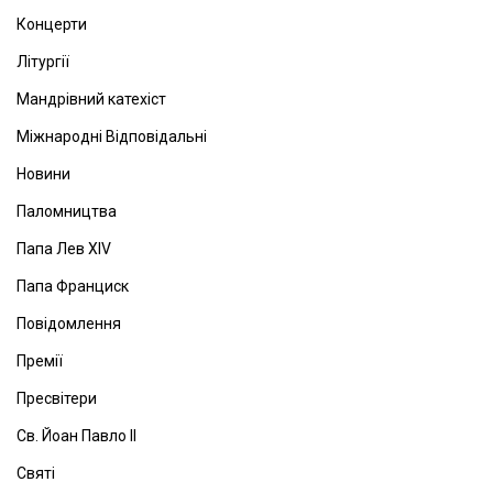
Концерти
Літургії
Мандрівний катехіст
Міжнародні Відповідальні
Новини
Паломництва
Папа Лев ХІV
Папа Франциск
Повідомлення
Премії
Пресвітери
Св. Йоан Павло ІІ
Святі