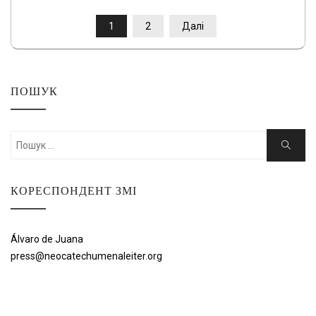
ПАГІНАЦІЯ
1
2
Далі
ЗАПИСІВ
ПОШУК
Шукати:
Пошук
КОРЕСПОНДЕНТ ЗМІ
Álvaro de Juana
press@neocatechumenaleiter.org