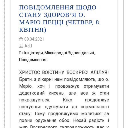
ПОВІДОМЛЕННЯ ЩОДО
СТАНУ ЗДОРОВ’Я О.
МАРІО ПЕЦЦІ (ЧЕТВЕР, 8
КВІТНЯ)
08.04.2021
AdJ
Ініціатори
,
Міжнародні Відповідальні
,
Повідомлення
ХРИСТОС ВОІСТИНУ ВОСКРЕС! АЛІЛУЯ!
Брати, з лікарні нам повідомляють, що о.
Маріо, хоч і продовжує отримувати
додатковий кисень, але все ж стан
покращується. Кіко продовжує
поступово одужувати до нормального
стану. Тому продовжуймо молитися за
повне одужання обох. Нехай радість і
мир Воскреслого супроводжують вас у