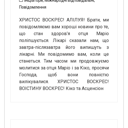
Ініціатори
,
Міжнародні Відповідальні
,
Повідомлення
ХРИСТОС ВОСКРЕС! АЛІЛУЯ! Брати, ми
повідомляємо вам хороші новини про те,
що стан здоров’я отця Маріо
поліпшується. Лікарі сказали нам, що
завтра-післязавтра його випишуть з
лікарні. Ми повідомимо вам, коли це
станеться. Тим часом ми продовжуємо
молитися за отця Маріо і за Кіко, просячи
Господа, щоб вони повністю
вилікувалися. ХРИСТОС ВОСКРЕС!
ВОІСТИНУ ВОСКРЕС! Кіко та Асценсіон