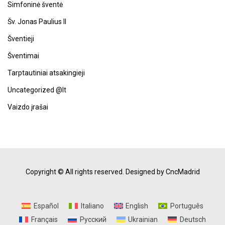
Simfoninė šventė
Šv. Jonas Paulius II
Šventieji
Šventimai
Tarptautiniai atsakingieji
Uncategorized @lt
Vaizdo įrašai
Copyright © All rights reserved.
Designed by CncMadrid
Español
Italiano
English
Português
Français
Русский
Ukrainian
Deutsch