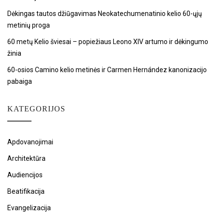
Dėkingas tautos džiūgavimas Neokatechumenatinio kelio 60-ųjų
metinių proga
60 metų Kelio šviesai – popiežiaus Leono XIV artumo ir dėkingumo
žinia
60-osios Camino kelio metinės ir Carmen Hernández kanonizacijo
pabaiga
KATEGORIJOS
Apdovanojimai
Architektūra
Audiencijos
Beatifikacija
Evangelizacija