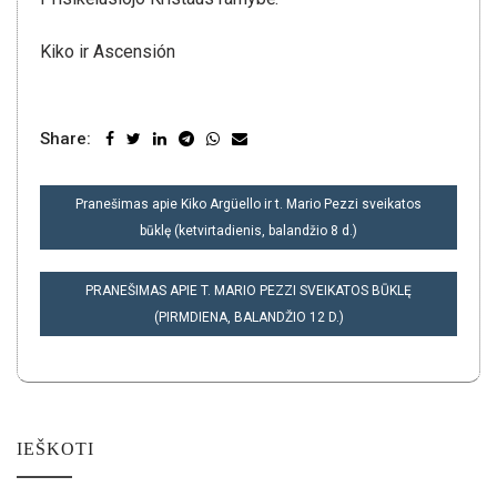
Kiko ir Ascensión
Share:
NAVIGACIJA
Pranešimas apie Kiko Argüello ir t. Mario Pezzi sveikatos
TARP
būklę (ketvirtadienis, balandžio 8 d.)
ĮRAŠŲ
PRANEŠIMAS APIE T. MARIO PEZZI SVEIKATOS BŪKLĘ
(PIRMDIENA, BALANDŽIO 12 D.)
IEŠKOTI