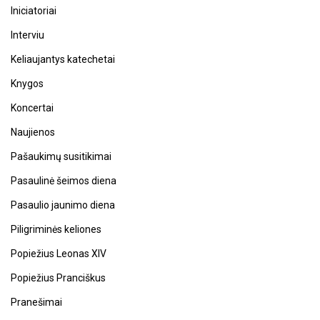
Iniciatoriai
Interviu
Keliaujantys katechetai
Knygos
Koncertai
Naujienos
Pašaukimų susitikimai
Pasaulinė šeimos diena
Pasaulio jaunimo diena
Piligriminės keliones
Popiežius Leonas XIV
Popiežius Pranciškus
Pranešimai