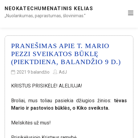
NEOKATECHUMENATINIS KELIAS
„Nuolankumas, paprastumas, šlovinimas.”
PRANEŠIMAS APIE T. MARIO
PEZZI SVEIKATOS BŪKLĘ
(PIEKTDIENA, BALANDŽIO 9 D.)
2021 9 balandžio
AdJ
KRISTUS PRISIKĖLĖ! ALELIUJA!
Broliai, mus toliau pasiekia džiugios žinios:
tėvas
Mario ir pastovios būklės, o Kiko sveiksta.
Melskitės už mus!
Prisikėlusiojo Kristaus ramybė.