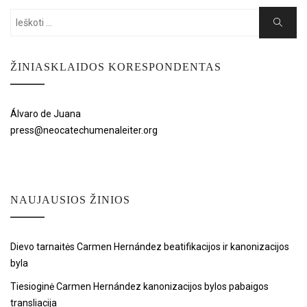
Search
Search
for:
ŽINIASKLAIDOS KORESPONDENTAS
Álvaro de Juana
press@neocatechumenaleiter.org
NAUJAUSIOS ŽINIOS
Dievo tarnaitės Carmen Hernández beatifikacijos ir kanonizacijos
byla
Tiesioginė Carmen Hernández kanonizacijos bylos pabaigos
transliacija