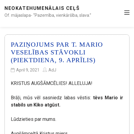
NEOKATEHUMENĀLAIS CEĻŠ
Of. mājaslapa- “Pazemība, vienkāršība, slava.”
PAZIŅOJUMS PAR T. MARIO
VESELĪBAS STĀVOKLI
(PIEKTDIENA, 9. APRĪLIS)
April 9, 2021
AdJ
KRISTUS AUGŠĀMCĒLIES! ALLELUJA!
Brāļi, mūs vēl sasniedz labas vēstis:
tēvs Mario ir
stabils un Kiko atgūst.
Lūdzieties par mums.
Augšāmceltā Kristus miers.