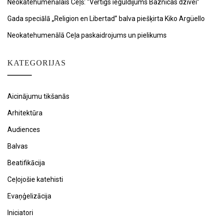
Neokatehumenālais Ceļš: “Vērtīgs ieguldījums Baznīcas dzīvei”
Gada speciālā „Religion en Libertad” balva piešķirta Kiko Argüello
Neokatehumenālā Ceļa paskaidrojums un pielikums
KATEGORIJAS
Aicinājumu tikšanās
Arhitektūra
Audiences
Balvas
Beatifikācija
Ceļojošie katehisti
Evaņģelizācija
Iniciatori