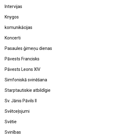
Intervijas
Knygos
komunikācijas
Koncerti
Pasaules ģimeņu dienas
Pāvests Francisks
Pāvests Leons XIV
Simfoniskā svinēšana
Starptautiskie atbildīgie
Sv. Jānis Pāvils II
Svētceļojumi
Svētie
Svinības