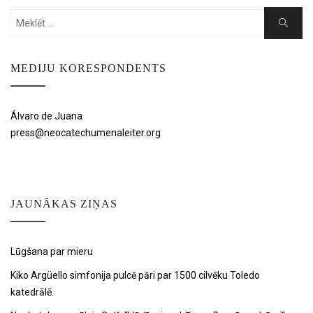
Search
Search
for:
MEDIJU KORESPONDENTS
Álvaro de Juana
press@neocatechumenaleiter.org
JAUNĀKAS ZIŅAS
Lūgšana par mieru
Kiko Argüello simfonija pulcē pāri par 1500 cilvēku Toledo
katedrālē.