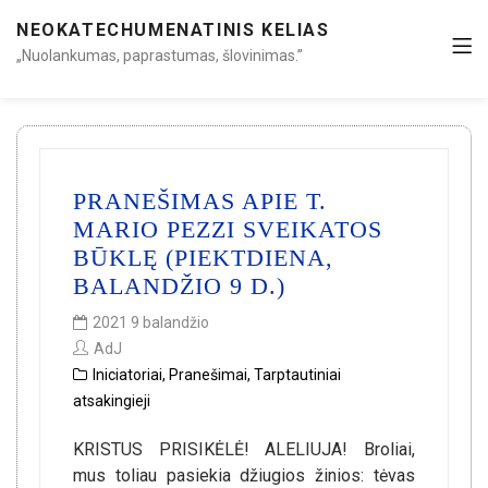
NEOKATECHUMENATINIS KELIAS
„Nuolankumas, paprastumas, šlovinimas.”
PRANEŠIMAS APIE T.
MARIO PEZZI SVEIKATOS
BŪKLĘ (PIEKTDIENA,
BALANDŽIO 9 D.)
2021 9 balandžio
AdJ
Iniciatoriai
,
Pranešimai
,
Tarptautiniai
atsakingieji
KRISTUS PRISIKĖLĖ! ALELIUJA! Broliai,
mus toliau pasiekia džiugios žinios: tėvas