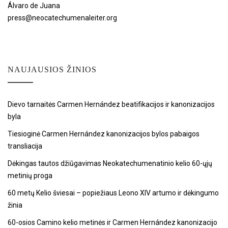
Álvaro de Juana
press@neocatechumenaleiter.org
NAUJAUSIOS ŽINIOS
Dievo tarnaitės Carmen Hernández beatifikacijos ir kanonizacijos
byla
Tiesioginė Carmen Hernández kanonizacijos bylos pabaigos
transliacija
Dėkingas tautos džiūgavimas Neokatechumenatinio kelio 60-ųjų
metinių proga
60 metų Kelio šviesai – popiežiaus Leono XIV artumo ir dėkingumo
žinia
60-osios Camino kelio metinės ir Carmen Hernández kanonizacijo