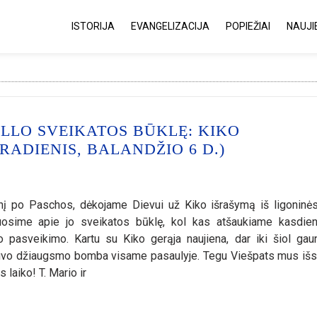
ISTORIJA
EVANGELIZACIJA
POPIEŽIAI
NAUJI
LLO SVEIKATOS BŪKLĘ: KIKO
RADIENIS, BALANDŽIO 6 D.)
į po Paschos, dėkojame Dievui už Kiko išrašymą iš ligoninės
osime apie jo sveikatos būklę, kol kas atšaukiame kasdien
o pasveikimo. Kartu su Kiko gerąja naujiena, dar iki šiol ga
 buvo džiaugsmo bomba visame pasaulyje. Tegu Viešpats mus iš
laiko! T. Mario ir