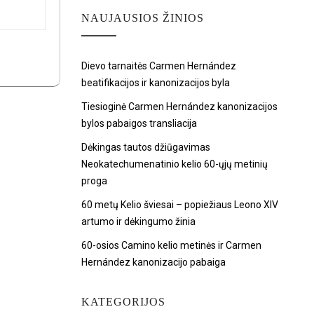
NAUJAUSIOS ŽINIOS
Dievo tarnaitės Carmen Hernández
beatifikacijos ir kanonizacijos byla
Tiesioginė Carmen Hernández kanonizacijos
bylos pabaigos transliacija
Dėkingas tautos džiūgavimas
Neokatechumenatinio kelio 60-ųjų metinių
proga
60 metų Kelio šviesai – popiežiaus Leono XIV
artumo ir dėkingumo žinia
60-osios Camino kelio metinės ir Carmen
Hernández kanonizacijo pabaiga
KATEGORIJOS