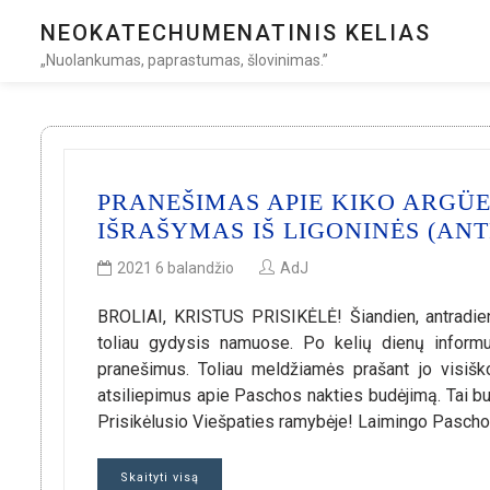
NEOKATECHUMENATINIS KELIAS
„Nuolankumas, paprastumas, šlovinimas.”
PRANEŠIMAS APIE KIKO ARGÜE
IŠRAŠYMAS IŠ LIGONINĖS (ANT
2021 6 balandžio
AdJ
BROLIAI, KRISTUS PRISIKĖLĖ! Šiandien, antradien
toliau gydysis namuose. Po kelių dienų informu
pranešimus. Toliau meldžiamės prašant jo visišk
atsiliepimus apie Paschos nakties budėjimą. Tai
Prisikėlusio Viešpaties ramybėje! Laimingo Paschos 
Skaityti visą