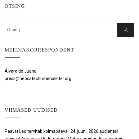
OTSING
Search
Search
for:
MEEDIAKORRESPONDENT
Álvaro de Juana
press@neocatechumenaleiter.org
VIIMASED UUDISED
Paavst Leo tervitab kolmapäeval, 24. juunil 2026 audientsil
viibivaid Ameerika Redemptoris Mater seminaride preestreid