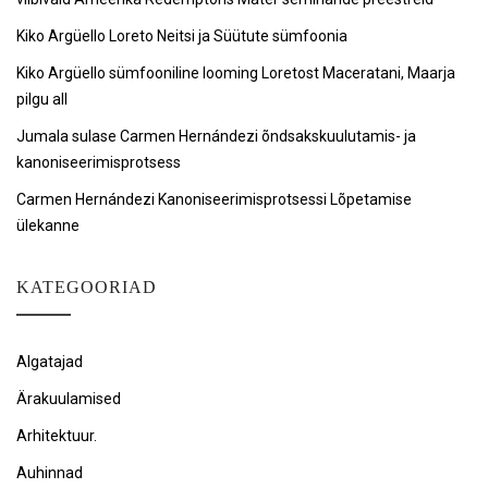
Kiko Argüello Loreto Neitsi ja Süütute sümfoonia
Kiko Argüello sümfooniline looming Loretost Maceratani, Maarja
pilgu all
Jumala sulase Carmen Hernándezi õndsakskuulutamis- ja
kanoniseerimisprotsess
Carmen Hernándezi Kanoniseerimisprotsessi Lõpetamise
ülekanne
KATEGOORIAD
Algatajad
Ärakuulamised
Arhitektuur.
Auhinnad