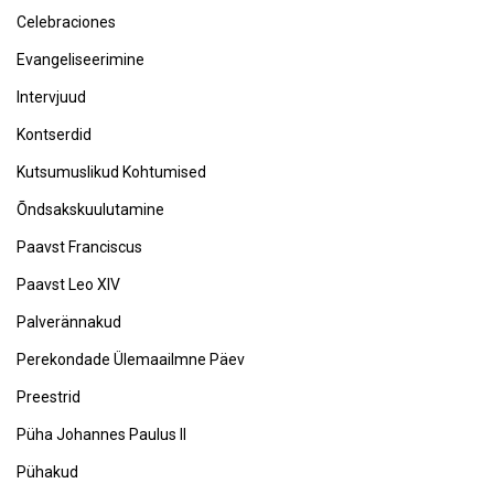
Celebraciones
Evangeliseerimine
Intervjuud
Kontserdid
Kutsumuslikud Kohtumised
Õndsakskuulutamine
Paavst Franciscus
Paavst Leo XIV
Palverännakud
Perekondade Ülemaailmne Päev
Preestrid
Püha Johannes Paulus II
Pühakud