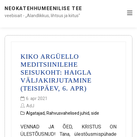
NEOKATEHHUMEENILISE TEE
veebisait - „Alandlikkus, lihtsus ja kiitus"
KIKO ARGÜELLO
MEDITSIINILEHE
SEISUKOHT: HAIGLA
VÄLJAKIRJUTAMINE
(TEISIPÄEV, 6. APR)
6. apr 2021
AdJ
Algatajad
,
Rahvusvahelised juhid
,
side
VENNAD JA ÕED, KRISTUS ON
ÜLESTÕUSNUD! Täna, ülestõusmispühade