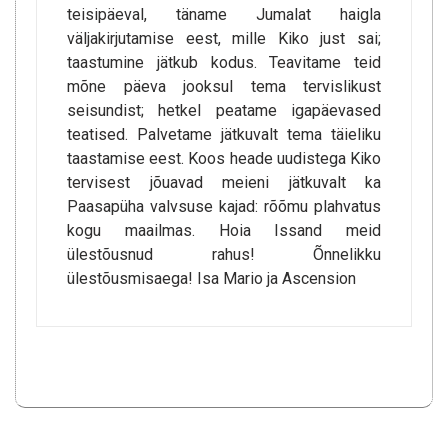
teisipäeval, täname Jumalat haigla
väljakirjutamise eest, mille Kiko just sai;
taastumine jätkub kodus. Teavitame teid
mõne päeva jooksul tema tervislikust
seisundist; hetkel peatame igapäevased
teatised. Palvetame jätkuvalt tema täieliku
taastamise eest. Koos heade uudistega Kiko
tervisest jõuavad meieni jätkuvalt ka
Paasapüha valvsuse kajad: rõõmu plahvatus
kogu maailmas. Hoia Issand meid
ülestõusnud rahus! Õnnelikku
ülestõusmisaega! Isa Mario ja Ascension