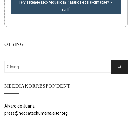
Terviseteade Kiko Argüello ja P. Mario Pezzi (kolmapäev, 7.
aprill)
OTSING
Search
Search
for:
MEEDIAKORRESPONDENT
Álvaro de Juana
press@neocatechumenaleiter.org