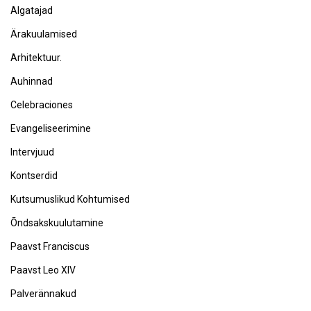
Algatajad
Ärakuulamised
Arhitektuur.
Auhinnad
Celebraciones
Evangeliseerimine
Intervjuud
Kontserdid
Kutsumuslikud Kohtumised
Õndsakskuulutamine
Paavst Franciscus
Paavst Leo XIV
Palverännakud