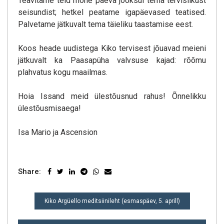
Teavitame teid mõne päeva jooksul tema tervislikust
seisundist; hetkel peatame igapäevased teatised.
Palvetame jätkuvalt tema täieliku taastamise eest.
Koos heade uudistega Kiko tervisest jõuavad meieni
jätkuvalt ka Paasapüha valvsuse kajad: rõõmu
plahvatus kogu maailmas.
Hoia Issand meid ülestõusnud rahus! Õnnelikku
ülestõusmisaega!
Isa Mario ja Ascension
Share:
NAVIGEERIMINE
Kiko Argüello meditsiinileht (esmaspäev, 5. aprill)