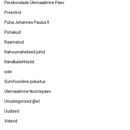
Perekondade Ülemaailmne Päev
Preestrid
Püha Johannes Paulus II
Pühakud
Raamatud.
Rahvusvahelised juhid
Rändkatehhistid
side
Sümfooniline pidustus
Ülemaailmne Noortepäev
Uncategorized @et
Uudised
Videod