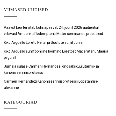
VIIMASED UUDISED
Paavst Leo tervitab kolmapäeval, 24. juunil 2026 audientsil
viibivaid Ameerika Redemptoris Mater seminaride preestreid
Kiko Argüello Loreto Neitsi ja Süütute sümfoonia
Kiko Argüello sümfooniline looming Loretost Maceratani, Maarja
pilgu all
Jumala sulase Carmen Hernándezi õndsakskuulutamis- ja
kanoniseerimisprotsess
Carmen Hernándezi Kanoniseerimisprotsessi Lõpetamise
ülekanne
KATEGOORIAD