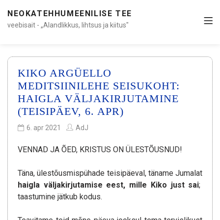
NEOKATEHHUMEENILISE TEE
veebisait - „Alandlikkus, lihtsus ja kiitus"
KIKO ARGÜELLO
MEDITSIINILEHE SEISUKOHT:
HAIGLA VÄLJAKIRJUTAMINE
(TEISIPÄEV, 6. APR)
6. apr 2021
AdJ
VENNAD JA ÕED, KRISTUS ON ÜLESTÕUSNUD!
Täna, ülestõusmispühade teisipäeval, täname Jumalat
haigla väljakirjutamise eest, mille Kiko just sai
;
taastumine jätkub kodus.