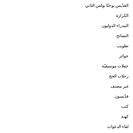
القدّيس يوحنّا بولس الثاني
الكرازة
المدراء الدوليون
النصائح
تطويب
جوائز
حفلات موسيقيّة
رحلات الحج
غير مصنف
قدّيسون
كتب
كهنة
لقاء الدعوات