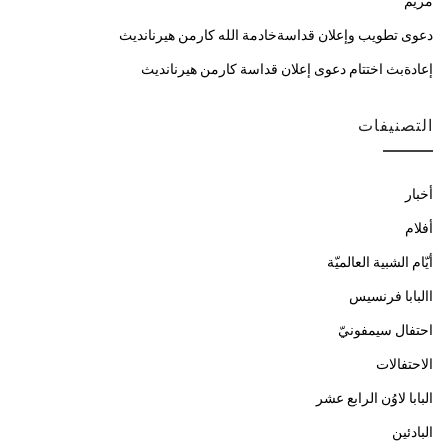
مريم
دعوى تطويب وإعلان قداسةخادمة الله كارمن هيرنانديث
إعادةبث اختتام دعوى إعلان قداسة كارمن هيرنانديث
التصنيفات
أخبار
أفلام
أيّام الشبية العالميّة
االبابا فرنسيس
احتفال سيمفونيّ
الاحتفالات
البابا لاوُن الرابع عشر
البادئين