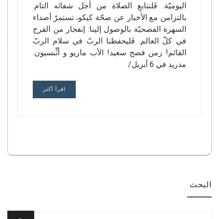
اليوميّة. فَلنتابعِ الصلاة من أجل شفائه التام.
بالتزامن مع الأخبار عن صحّة كيكو، تستمرّ أصداء
السهرة الفصحيّة بالوصول إلينا: إنفجار من الفرح
في كلّ العالم. فَليحفظنا الربّ في سلام الربّ
القائم! زمن فصح سعيد! الأب ماريو و أثِّنسيون.
مدريد في 6 أبريل/
اقرأ أكثر
البحث
Search