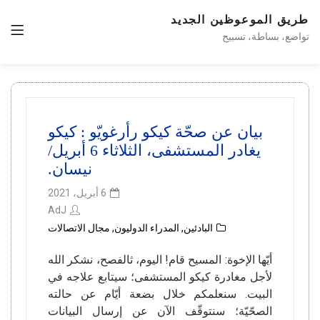
طريق الموعوظين الجديد
تواضع، بساطة، تسبيح
بيان عن صحّة كيكو رأرغويّو : كيكو
يغادر المستشفى، الثلاثاء 6 أبريل/
نيسان.
6 أبريل، 2021
AdJ
البادئين
,
المدراء الدوليون
,
مجال الاتصالات
أيّها الإخوة: المسيح قام! اليوم، ثالفصح، نشكر الله
لأجل مغادرة كيكو المستشفى؛ سيتابع علاجه في
البيت. سنعلمكم خلال بضعة أيّام عن حالته
الصحّيّة؛ سنتوقّف الآن عن إرسال البيانات