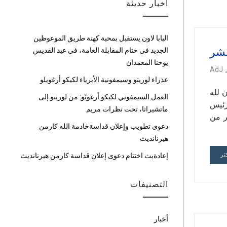
أخبار حديثة
البابا لاون يستقبل بمحبة كهنة طريق الموعوظين
عشر
الجديد في ختام المقابلة العامة، في عيد القديس
يوحنا المعمدان
AdJ
عذراء لوريتو وسيمفونية الأبرياء لكيكو أرغويلو
الشكران لله
العمل السيمفوني لكيكو أرغويّو: من لوريتو إلى
رئيس
ماتشيراتا، تحت نظرات مريم
ر من
دعوى تطويب وإعلان قداسةخادمة الله كارمن
هيرنانديث
ثر
إعادةبث اختتام دعوى إعلان قداسة كارمن هيرنانديث
التصنيفات
أخبار