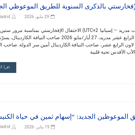
لإفخارستي بالذكرى السنوية للطريق الموعوظي الج
adrid
29 مايو، 2026
السبت 30 أيار/مايو 2026، الساعة الثامنة مساءً (بتوقيت مدريد – إسبانيا UTC+2) الاحتفال الإفخارستي بمناسبة مر
على انطلاق الطريق الموعوظي الجديد رسالة البابا لاون الرابع عشر مدريد، 27 أيار/مايو 2026 صاحب النيافة الكا
با لاون الرابع عشر، صاحب النيافة الكاردينال أمين سر الدولة. صاحب ال
لأب الأقدس تحية قلبية
اقرأ أك
 الموعوظين الجديد: “إسهام ثمين في حياة الكني
adrid
19 يناير، 2026