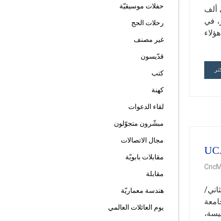
حفلات موسيقيّة
ي ألف
 الرابع عشر، في
رحلات الحج
س. وقد جاء هؤلاء
غير مصنف
قدّيسون
ثر
كتب
كهنة
لقاء الدعوات
مبشّرون متجوّلون
مجال الاتصالات
مقابلات بابويّة
CncM
مقابلة
 أنحاء العالم. يوم الخميس 13 تشرين الثاني/
هندسة معماريّة
امعة
يوم العائلات العالمي
لكنيسة،