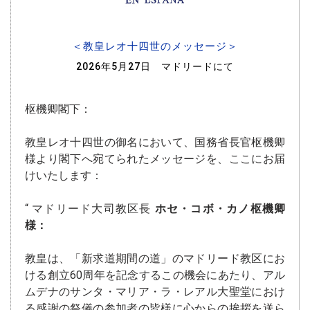
＜教皇レオ十四世のメッセージ＞
2026年5月27日 マドリードにて
枢機卿閣下：
教皇レオ十四世の御名において、国務省長官枢機卿
様より閣下へ宛てられたメッセージを、ここにお届
けいたします：
“ マドリード大司教区長
ホセ・コボ・カノ枢機卿
様：
教皇は、「新求道期間の道」のマドリード教区にお
ける創立60周年を記念するこの機会にあたり、アル
ムデナのサンタ・マリア・ラ・レアル大聖堂におけ
る感謝の祭儀の参加者の皆様に心からの挨拶を送ら