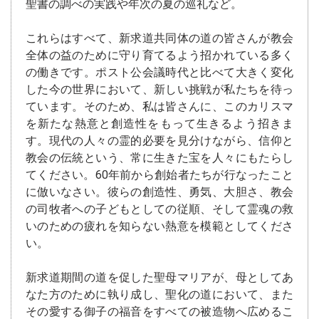
聖書の調べの実践や年次の夏の巡礼など。
これらはすべて、新求道共同体の道の皆さんが教会
全体の益のために守り育てるよう招かれている多く
の働きです。ポスト公会議時代と比べて大きく変化
した今の世界において、新しい挑戦が私たちを待っ
ています。そのため、私は皆さんに、このカリスマ
を新たな熱意と創造性をもって生きるよう招きま
す。現代の人々の霊的必要を見分けながら、信仰と
教会の伝統という、常に生きた宝を人々にもたらし
てください。60年前から創始者たちが行なったこと
に倣いなさい。彼らの創造性、勇気、大胆さ、教会
の司牧者への子どもとしての従順、そして霊魂の救
いのための疲れを知らない熱意を模範としてくださ
い。
新求道期間の道を促した聖母マリアが、母としてあ
なた方のために執り成し、聖化の道において、また
その愛する御子の福音をすべての被造物へ広めるこ