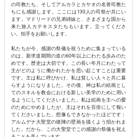
の司教たち、そしてアルカラとカヤオの名誉司教た
ちにも感謝します。ここには130人の司祭が共にい
ます。マドリードの兄弟姉妹と、さまざまな国から
来た旅人カテキスタたちもいます。立ってくださ
い。拍手をお願いします。
私たちが今、感謝の祭儀を祝うために集まっている
のは、新求道期間の道の60年以上にわたる歩みのた
めです。歴史は大切です。この長い年月にわたって
主がどのように働かれたかを思い起こすことは重要
です。主は私に呼びかけ、私は貧しい人々と共に暮
らすようになりました。その後、神は私の絵画とし
てのスキルを教会における新しい美学のために用い
るようにしてくださいました。私は絵画を主への愛
のためにやめましたが、主はそれを百倍にして報い
てくださいました。想像もできなかったほどです：
アルムデナ大聖堂の後陣の壁画を描くよう招かれま
した。だから、この大聖堂でこの感謝の祭儀を祝え
ることを喜んでいます。