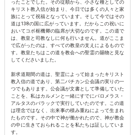
ったことでした。その従順から、小さな種としての
キリスト教入信が始まり、今日では多くの人々と家
族にとって祝福となっています。そして今ではその
道は138の国に広がっています。だからこの祝いに
おいてコボ枢機卿の臨席が大切なのです。この道で
は、教皇と司教なしに何も行いません。道がここま
で広がったのは、すべての教皇の支えによるもので
す。教皇たちはこの道を教会への聖霊の賜物と見な
してくださいました。
新求道期間の道は、聖霊によって始まったキリスト
教入信の道であり、第二バチカン公会議の実りの一
つでもあります。公会議が文書として準備していた
ことを、私はカルメンと一緒にすでにパロメラス・
アルタスのバラックで実行していたのです。この道
は理念ではなく、出来事の積み重ねによって生まれ
たものです。その中で神が働かれたので、神が教会
の中に生きておられることを私たちは証ししていま
す。