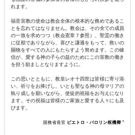
れます。
福音宣教の使命は教会全体の根本的な務めであるこ
とを忘れてはなりません。教会は、その全ての成員
の一致を求めつつ（教会憲章７参照）、聖霊の働き
に従順でありながら、喜びと謙遜をもって、救いの
賜物をすべての人にもたらすよう努めます。この確
信が、愛する神の子らの益のためにこの宣教の働き
を担う励ましとなりますように。
この思いとともに、教皇レオ十四世は皆様に寄り添
い、祈りをお捧げし、いとも聖なる神の母マリアの
執り成しを願いながら、使徒的祝福をお与えになり
ます。その祝福は皆様のご家族と愛する人々にも及
びます。
国務省長官
ピエトロ・パロリン枢機卿
”