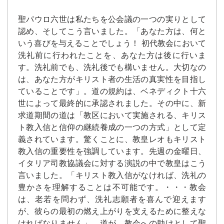
聖パウロ六世は私たちを公会議の一つの実りとして
認め、そしてこう言いました。「あなた方は、何と
いう喜びを与えることでしょう！ 初代教会において
洗礼前に行われたことを、あなた方は後に行いま
す。洗礼前でも、洗礼後でも構いません。大切なの
は、あなた方がキリスト者の生活の真実性を目指し
ていることです」。道の規約は、ベネディクト十六
世によって最終的に承認されました。その中に、新
求道期間の道は「教区において実施される、キリス
ト教入信と信仰の継続養成の一つの方式」として定
義されています。驚くことに、教皇レオもキリスト
教入信の重要性を強調しています。先週の金曜日、
イタリア司教協議会に対する演説の中で教皇はこう
言いました。「キリスト教入信がなければ、洗礼の
豊かさを理解することは不可能です。・・・教会
は、老若を問わず、洗礼志願者を喜んで迎えます
が、彼らの最初の燃え上がりを支えるために整えな
ければなりません」。道が、教会への助けとして聖