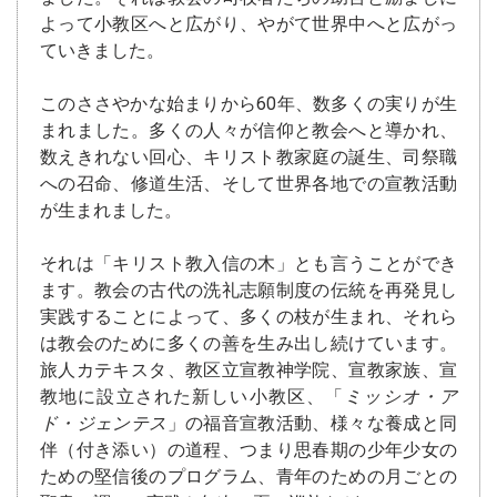
よって小教区へと広がり、やがて世界中へと広がっ
ていきました。
このささやかな始まりから60年、数多くの実りが生
まれました。多くの人々が信仰と教会へと導かれ、
数えきれない回心、キリスト教家庭の誕生、司祭職
への召命、修道生活、そして世界各地での宣教活動
が生まれました。
それは「キリスト教入信の木」とも言うことができ
ます。教会の古代の洗礼志願制度の伝統を再発見し
実践することによって、多くの枝が生まれ、それら
は教会のために多くの善を生み出し続けています。
旅人カテキスタ、教区立宣教神学院、宣教家族、宣
教地に設立された新しい小教区、「
ミッシオ・ア
ド・ジェンテス
」の福音宣教活動、様々な養成と同
伴（付き添い）の道程、つまり思春期の少年少女の
ための堅信後のプログラム、青年のための月ごとの