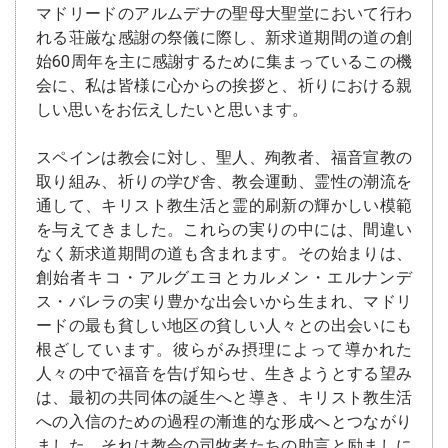
マドリードのアルムデナの聖母大聖堂において行わ
れる荘厳な感謝の祭儀に際し、新求道期間の道の創
始60周年を主に感謝するために集まっているこの機
会に、私は皆様に心からの挨拶と、祈りにおける親
しい思いをお伝えしたいと思います。
スペインは教会に対し、聖人、殉教者、福音宣教の
取り組み、祈りの学び舎、教会運動、霊性の潮流を
通して、キリスト教生活と霊的刷新の輝かしい模範
を与えてきました。これらの実りの中には、間違い
なく新求道期間の道も含まれます。その始まりは、
創始者キコ・アルグエヨとカルメン・エルナンデ
ス・バレラの実り豊かな出会いから生まれ、マドリ
ードの最も貧しい地区の貧しい人々との出会いにも
根ざしています。彼らがみ摂理によって導かれた
人々の中で福音を告げ知らせ、生きようとする望み
は、最初の共同体の誕生へと導き、キリスト教生活
への入信のための過程の漸進的な形成へとつながり
ました。それは教会の司牧者たちの助言と励ましに