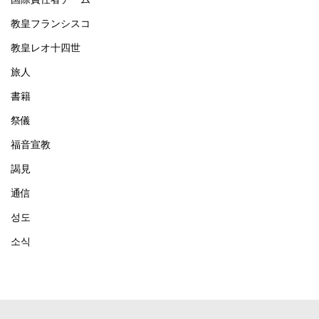
教皇フランシスコ
教皇レオ十四世
旅人
書籍
祭儀
福音宣教
謁見
通信
성도
소식