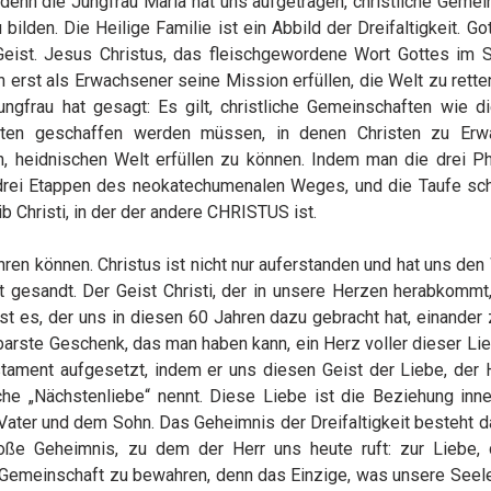
enn die Jungfrau Maria hat uns aufgetragen, christliche Gemei
lden. Die Heilige Familie ist ein Abbild der Dreifaltigkeit. Got
 Geist. Jesus Christus, das fleischgewordene Wort Gottes im 
n erst als Erwachsener seine Mission erfüllen, die Welt zu rett
ngfrau hat gesagt: Es gilt, christliche Gemeinschaften wie di
aften geschaffen werden müssen, in denen Christen zu Erw
en, heidnischen Welt erfüllen zu können. Indem man die drei P
 drei Etappen des neokatechumenalen Weges, und die Taufe sch
b Christi, in der der andere CHRISTUS ist.
ühren können. Christus ist nicht nur auferstanden und hat uns d
 gesandt. Der Geist Christi, der in unsere Herzen herabkommt
ist es, der uns in diesen 60 Jahren dazu gebracht hat, einander 
barste Geschenk, das man haben kann, ein Herz voller dieser Lieb
ament aufgesetzt, indem er uns diesen Geist der Liebe, der He
che „Nächstenliebe“ nennt. Diese Liebe ist die Beziehung inne
 Vater und dem Sohn. Das Geheimnis der Dreifaltigkeit besteht d
oße Geheimnis, zu dem der Herr uns heute ruft: zur Liebe, 
e Gemeinschaft zu bewahren, denn das Einzige, was unsere Seele