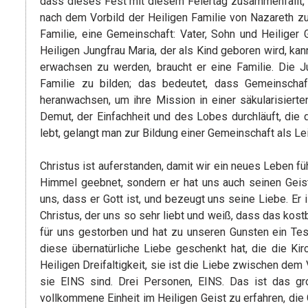
dass dieses Fest mit diesem Feiertag zusammenfällt, d
nach dem Vorbild der Heiligen Familie von Nazareth zu bi
Familie, eine Gemeinschaft: Vater, Sohn und Heiliger
Heiligen Jungfrau Maria, der als Kind geboren wird, kan
erwachsen zu werden, braucht er eine Familie. Die Ju
Familie zu bilden; das bedeutet, dass Gemeinsch
heranwachsen, um ihre Mission in einer säkularisiert
Demut, der Einfachheit und des Lobes durchläuft, die
lebt, gelangt man zur Bildung einer Gemeinschaft als Lei
Christus ist auferstanden, damit wir ein neues Leben f
Himmel geebnet, sondern er hat uns auch seinen Geist
uns, dass er Gott ist, und bezeugt uns seine Liebe. Er 
Christus, der uns so sehr liebt und weiß, dass das kost
für uns gestorben und hat zu unseren Gunsten ein Test
diese übernatürliche Liebe geschenkt hat, die die Kir
Heiligen Dreifaltigkeit, sie ist die Liebe zwischen dem
sie EINS sind. Drei Personen, EINS. Das ist das gr
vollkommene Einheit im Heiligen Geist zu erfahren, di