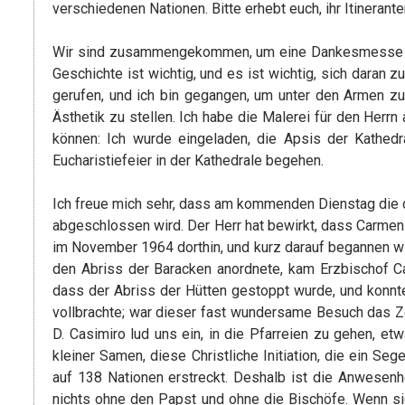
verschiedenen Nationen. Bitte erhebt euch, ihr Itinerant
Wir sind zusammengekommen, um eine Dankesmesse fü
Geschichte ist wichtig, und es ist wichtig, sich daran zu
gerufen, und ich bin gegangen, um unter den Armen zu 
Ästhetik zu stellen. Ich habe die Malerei für den Herrn 
können: Ich wurde eingeladen, die Apsis der Kathed
Eucharistiefeier in der Kathedrale begehen.
Ich freue mich sehr, dass am kommenden Dienstag die
abgeschlossen wird. Der Herr hat bewirkt, dass Carmen
im November 1964 dorthin, und kurz darauf begannen wi
den Abriss der Baracken anordnete, kam Erzbischof Cas
dass der Abriss der Hütten gestoppt wurde, und konnt
vollbrachte; war dieser fast wundersame Besuch das 
D. Casimiro lud uns ein, in die Pfarreien zu gehen, e
kleiner Samen, diese Christliche Initiation, die ein S
auf 138 Nationen erstreckt. Deshalb ist die Anwesenh
nichts ohne den Papst und ohne die Bischöfe. Wenn si