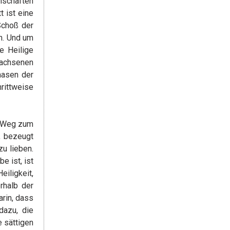
nschaften
t ist eine
Schoß der
en. Und um
e Heilige
achsenen
hasen der
rittweise
en Weg zum
, bezeugt
zu lieben.
e ist, ist
iligkeit,
rhalb der
arin, dass
dazu, die
 sättigen