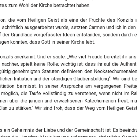
stes zum Wohl der Kirche betrachtet haben.
ion, die vom Heiligen Geist als eine der Früchte des Konzils 
schriftlich ausgearbeitet wurde, setzten Carmen und ich in den
uf der Grundlage vorgefasster Ideen entstanden, sondern durch 
gen konnten, dass Gott in seiner Kirche lebt.
onzils anerkannt. Und er sagte: „Wie viel Freude bereitet ihr un
 nachher, spielt keine Rolle; wichtig ist, dass ihr auf die Authent
ndgültig genehmigten Statuten definieren den Neokatechumenale
chen Initiation und der ständigen Glaubensbildung“. Wir sind b
itiation beimisst. In seiner Ansprache am vergangenen Freita
ht möglich, die Taufe vollständig zu verstehen, wenn nicht im R
 Staunen über die jungen und erwachsenen Katechumenen freut, mu
Elan zu stärken.“ Wir sind froh, dass der Weg vom Heiligen Gei
das ein Geheimnis der Liebe und der Gemeinschaft ist. Es beeindr