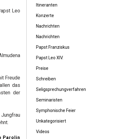
Itineranten
Papst Leo
Konzerte
Nachrichten
Nachrichten
Papst Franziskus
 Almudena
Papst Leo XIV.
Preise
mit Freude
Schreiben
allen das
Seligsprechungverfahren
nsten der
Seminaristen
Symphonische Feier
n Jungfrau
Unkategorisiert
hnt.
Videos
o Parolin