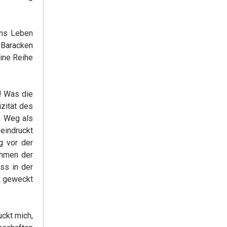
ins Leben
 Baracken
eine Reihe
s! Was die
izität des
n Weg als
eeindruckt
g vor der
ahmen der
ss in der
st geweckt
uckt mich,