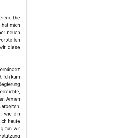
iern. Die
r hat mich
ner neuen
vorstellen
wir diese
Hernández
. Ich kam
Regierung
rreichte,
den Armen
arbeiten.
, wie ein
sich heute
g tun wir
rstützung