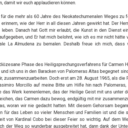
en, damit wir euch applaudieren können.
r die mehr als 60 Jahre des Neokatechumenalen Weges zu fe
 erinnern, wie der Herr in all diesen Jahren gewirkt hat. Der Her
leben. Danach hat Gott mir erlaubt, die Kunst in den Dienst ei
aufgegeben, und Er hat mich belohnt, wie ich es mir nicht hätte 
rale La Almudena zu bemalen. Deshalb freue ich mich, dass 
 diözesane Phase des Heiligsprechungsverfahrens für Carmen 
 und ich uns in den Baracken von Palomeras Altas begegnet sind
r, zusammenzuarbeiten. Doch erst am 28. August 1965, als die 
imiro Morcillo auf meine Bitte um Hilfe hin nach Palomeras, e
e das Werk kennenlernen, das der Heilige Geist mit uns unter 
Zeichen, das Carmen dazu bewog, endgültig mit mir zusammenzu
twas, woran wir nie gedacht hatten. Mit diesem Gehorsam begann
egen für das Leben so vieler Menschen und Familien ist und die 
eit von Kardinal Cobo bei dieser Feier so wichtig. Auf dem We
ch der Weg so wunderbar ausgebreitet hat, dann dank der Unte