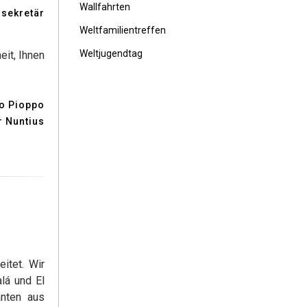
Wallfahrten
ssekretär
Weltfamilientreffen
Weltjugendtag
it, Ihnen
o Pioppo
r Nuntius
itet. Wir
lá und El
anten aus