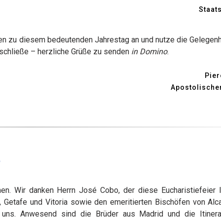
Staat
en zu diesem bedeutenden Jahrestag an und nutze die Gelegenhe
nschließe – herzliche Grüße zu senden
in Domino
.
Pier
Apostolische
O
n. Wir danken Herrn José Cobo, der diese Eucharistiefeier le
 Getafe und Vitoria sowie den emeritierten Bischöfen von Alca
n uns. Anwesend sind die Brüder aus Madrid und die Itiner