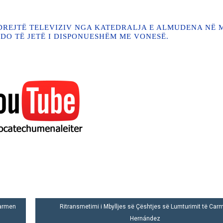
DREJTË TELEVIZIV NGA KATEDRALJA E ALMUDENA NË 
 DO TË JETË I DISPONUESHËM ME VONESË.
Carmen
Ritransmetimi i Mbylljes së Çështjes së Lumturimit të Car
Hernández