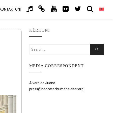
KONTAKTONI
KËRKONI
Search
Search
for:
MEDIA CORRESPONDENT
Álvaro de Juana
press@neocatechumenaleiter.org