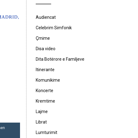
MADRID,
Audiencat
Celebrim Simfonik
Çmime
Disa video
Dita Botërore e Familjeve
Itinerante
Komunikime
Koncerte
Kremtime
Lajme
Librat
men
Lumturimit