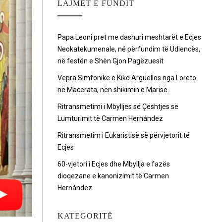
LAJMET E FUNDIT
Papa Leoni pret me dashuri meshtarët e Ecjes
Neokatekumenale, në përfundim të Udiencës,
në festën e Shën Gjon Pagëzuesit
Vepra Simfonike e Kiko Argüellos nga Loreto
në Macerata, nën shikimin e Marisë.
Ritransmetimi i Mbylljes së Çështjes së
Lumturimit të Carmen Hernández
Ritransmetim i Eukaristisë së përvjetorit të
Ecjes
60-vjetori i Ecjes dhe Mbyllja e fazës
dioqezane e kanonizimit të Carmen
Hernández
KATEGORITË