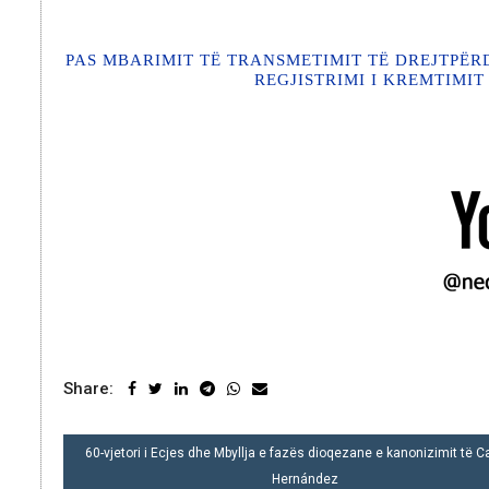
PAS MBARIMIT TË TRANSMETIMIT TË DREJTPËR
REGJISTRIMI I KREMTIMIT
Share:
POST
60-vjetori i Ecjes dhe Mbyllja e fazës dioqezane e kanonizimit të 
NAVIGATION
Hernández