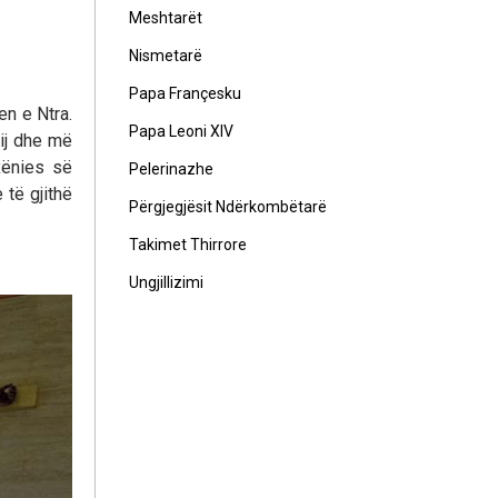
Meshtarët
Nismetarë
Papa Françesku
en e Ntra.
Papa Leoni XIV
ij dhe më
xënies së
Pelerinazhe
 të gjithë
Përgjegjësit Ndërkombëtarë
Takimet Thirrore
Ungjillizimi