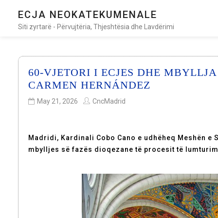
ECJA NEOKATEKUMENALE
Siti zyrtarë - Përvujtëria, Thjeshtësia dhe Lavdërimi
60-VJETORI I ECJES DHE MBYLLJ
CARMEN HERNÁNDEZ
May 21, 2026
CncMadrid
Madridi, Kardinali Cobo Cano e udhëheq Meshën e Sh
mbylljes së fazës dioqezane të procesit të lumturi