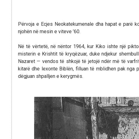
Përvoja e Ecjes Neokatekumenale dha hapat e parë ko
njohën në mesin e viteve ’60.
Në të vërtetë, në nëntor 1964, kur Kiko ishte një piktor
misterin e Krishtit të kryqëzuar, duke ndjekur shembul
Nazaret — vendos të shkojë të jetojë ndër më të varfrit, 
kitarë dhe lexonte Biblën, filluan të mblidhen pak nga 
dëgjuan shpalljen e kerygmës.