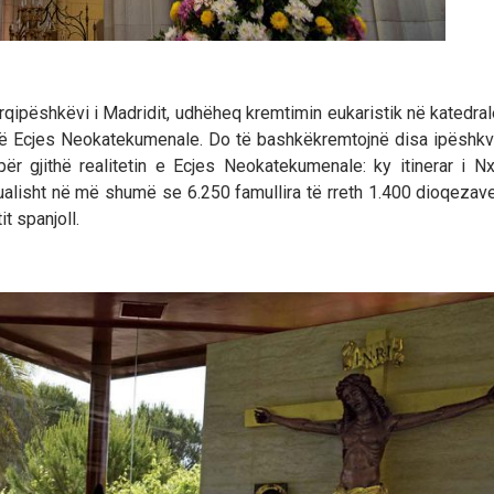
rqipëshkëvi i Madridit, udhëheq kremtimin eukaristik në katedral
es së Ecjes Neokatekumenale. Do të bashkëkremtojnë disa ipëshkv
 gjithë realitetin e Ecjes Neokatekumenale: ky itinerar i N
ktualisht në më shumë se 6.250 famullira të rreth 1.400 dioqezave
t spanjoll.