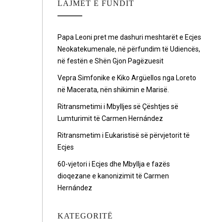
LAJMET E FUNDIT
Papa Leoni pret me dashuri meshtarët e Ecjes
Neokatekumenale, në përfundim të Udiencës,
në festën e Shën Gjon Pagëzuesit
Vepra Simfonike e Kiko Argüellos nga Loreto
në Macerata, nën shikimin e Marisë.
Ritransmetimi i Mbylljes së Çështjes së
Lumturimit të Carmen Hernández
Ritransmetim i Eukaristisë së përvjetorit të
Ecjes
60-vjetori i Ecjes dhe Mbyllja e fazës
dioqezane e kanonizimit të Carmen
Hernández
KATEGORITË