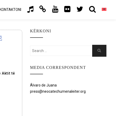
KONTAKTONI
KËRKONI
Ë
Search
Search
for:
MEDIA CORRESPONDENT
Aktit të
Álvaro de Juana
press@neocatechumenaleiter.org