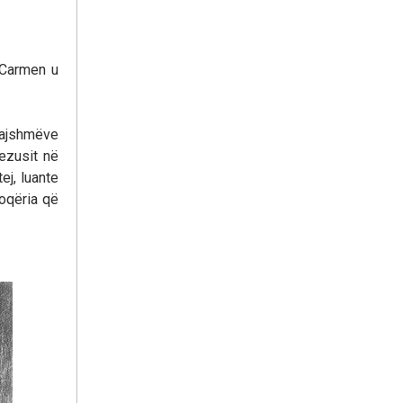
 Carmen u
afajshmëve
Jezusit në
ej, luante
hoqëria që