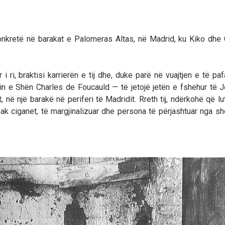
nkretë në barakat e Palomeras Altas, në Madrid, ku Kiko dhe
 i ri, braktisi karrierën e tij dhe, duke parë në vuajtjen e të p
lin e Shën Charles de Foucauld — të jetojë jetën e fshehur të 
në një barakë në periferi të Madridit. Rreth tij, ndërkohë që lut
pak ciganet, të margjinalizuar dhe persona të përjashtuar nga s