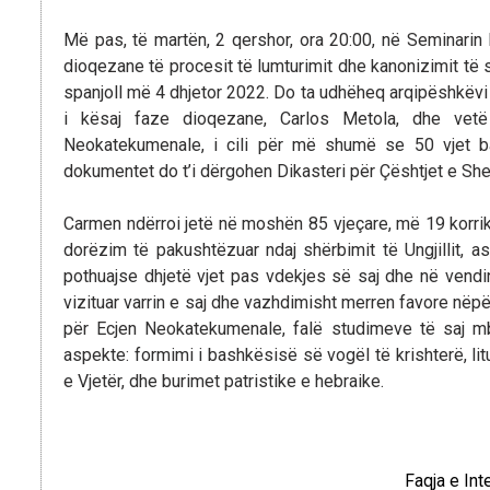
Më pas, të martën, 2 qershor, ora 20:00, në Seminarin
dioqezane të procesit të lumturimit dhe kanonizimit të 
spanjoll më 4 dhjetor 2022. Do ta udhëheq arqipëshkëvi i
i kësaj faze dioqezane, Carlos Metola, dhe vetë
Neokatekumenale, i cili për më shumë se 50 vjet ba
dokumentet do t’i dërgohen Dikasteri për Çështjet e She
Carmen ndërroi jetë në moshën 85 vjeçare, më 19 korrik
dorëzim të pakushtëzuar ndaj shërbimit të Ungjillit, as
pothuajse dhjetë vjet pas vdekjes së saj dhe në vend
vizituar varrin e saj dhe vazhdimisht merren favore nëp
për Ecjen Neokatekumenale, falë studimeve të saj mbi 
aspekte: formimi i bashkësisë së vogël të krishterë, lit
e Vjetër, dhe burimet patristike e hebraike.
Faqja e In