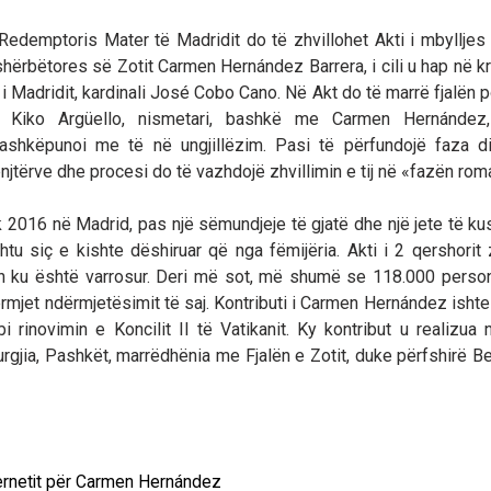
 Redemptoris Mater të Madridit do të zhvillohet Akti i mbylljes
shërbëtores së Zotit Carmen Hernández Barrera, i cili u hap në k
 Madridit, kardinali José Cobo Cano. Në Akt do të marrë fjalën p
 Kiko Argüello, nismetari, bashkë me Carmen Hernández,
shkëpunoi me të në ungjillëzim. Pasi të përfundojë faza d
njtërve dhe procesi do të vazhdojë zhvillimin e tij në «fazën rom
 2016 në Madrid, pas një sëmundjeje të gjatë dhe një jete të k
htu siç e kishte dëshiruar që nga fëmijëria. Akti i 2 qershorit 
in ku është varrosur. Deri më sot, më shumë se 118.000 perso
ërmjet ndërmjetësimit të saj. Kontributi i Carmen Hernández isht
rinovimin e Koncilit II të Vatikanit. Ky kontribut u realizua
urgjia, Pashkët, marrëdhënia me Fjalën e Zotit, duke përfshirë B
ternetit për Carmen Hernández