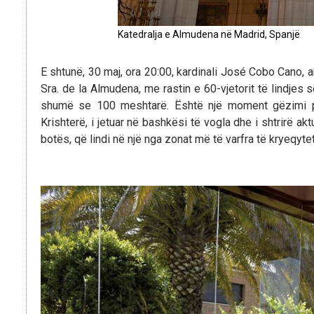
Katedralja e Almudena në Madrid, Spanjë
E shtunë, 30 maj, ora 20:00, kardinali José Cobo Cano, a
Sra. de la Almudena, me rastin e 60-vjetorit të lindj
shumë se 100 meshtarë. Është një moment gëzimi për
Krishterë, i jetuar në bashkësi të vogla dhe i shtrirë a
botës, që lindi në një nga zonat më të varfra të kryeqyteti