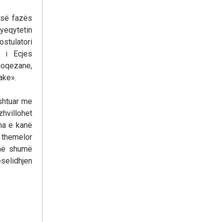
 së fazës
ryeqytetin
ostulatori
 i Ecjes
ioqezane,
ake».
ushtuar me
zhvillohet
na e kanë
e themelor
 në shumë
eselidhjen