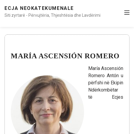
ECJA NEOKATEKUMENALE
Siti zyrtarë - Përvujtëria, Thjeshtësia dhe Lavdërimi
MARÍA ASCENSIÓN ROMERO
María Ascensión
Romero Antón u
përfshi në Ekipin
Ndërkombëtar
të Ecjes