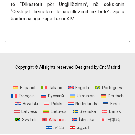
të “Dikasterit për Ungjillëzimin”, në seksionin
“Çështjet themelore të ungjillëzimit në botë”; ajo u
konfirmua nga Papa Leoni XIV.
Copyright © All rights reserved.
Designed by CncMadrid
Español
Italiano
English
Português
Français
Русский
Ukrainian
Deutsch
Hrvatski
Polski
Nederlands
Eesti
Latviešu
Lietuvos
Svenska
Dansk
Swahili
Albanian
Íslenska
日本語
العربية
עברית