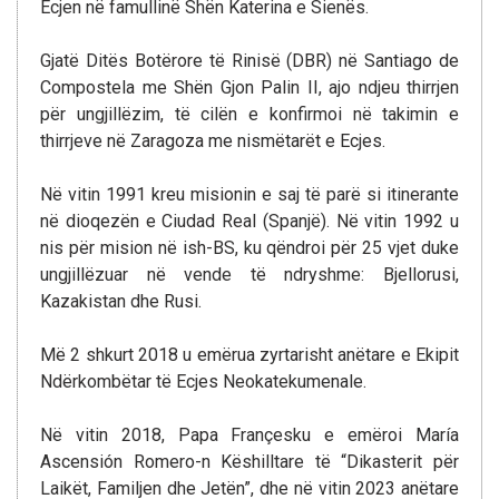
Ecjen në famullinë Shën Katerina e Sienës.
Gjatë Ditës Botërore të Rinisë (DBR) në Santiago de
Compostela me Shën Gjon Palin II, ajo ndjeu thirrjen
për ungjillëzim, të cilën e konfirmoi në takimin e
thirrjeve në Zaragoza me nismëtarët e Ecjes.
Në vitin 1991 kreu misionin e saj të parë si itinerante
në dioqezën e Ciudad Real (Spanjë). Në vitin 1992 u
nis për mision në ish-BS, ku qëndroi për 25 vjet duke
ungjillëzuar në vende të ndryshme: Bjellorusi,
Kazakistan dhe Rusi.
Më 2 shkurt 2018 u emërua zyrtarisht anëtare e Ekipit
Ndërkombëtar të Ecjes Neokatekumenale.
Në vitin 2018, Papa Françesku e emëroi María
Ascensión Romero-n Këshilltare të “Dikasterit për
Laikët, Familjen dhe Jetën”, dhe në vitin 2023 anëtare