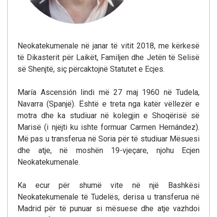
Neokatekumenale në janar të vitit 2018, me kërkesë
të Dikasterit për Laikët, Familjen dhe Jetën të Selisë
së Shenjtë, siç përcaktojnë Statutet e Ecjes.
María Ascensión lindi më 27 maj 1960 në Tudela,
Navarra (Spanjë). Është e treta nga katër vëllezër e
motra dhe ka studiuar në kolegjin e Shoqërisë së
Marisë (i njëjti ku ishte formuar Carmen Hernández).
Më pas u transferua në Soria për të studiuar Mësuesi
dhe atje, në moshën 19-vjeçare, njohu Ecjen
Neokatekumenale.
Ka ecur për shumë vite në një Bashkësi
Neokatekumenale të Tudelës, derisa u transferua në
Madrid për të punuar si mësuese dhe atje vazhdoi