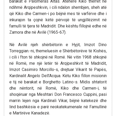
barakat e Palomeras Altas. Atëherë Kiko thërret në
ndihmë Arqipeshkvin, i cili ndalon shembjen, sheh atë
që Kiko dhe Carmen-i po bëjnë mes të varfërve dhe i
inkurajon ta çojnë këtë përvojë të ungjillëzimit në
famulli të tjera të Madridit. Dhe kështu fillojnë edhe në
Zamora dhe në Avilë (1965-67).
Në Avilë njeh shërbëtorin e Hyjit, Imzot Dino
Torreggian.-ni, themeluesin e Shërbëtorëve të Kishës,
i cili i fton të shkojnë në Romë. Në vitin 1968 shkojnë
në Romë, me një letër të Arqipeshkvit të Madridit,
Imzot Casimiro Morcillo-s, drejtuar Vikarit të Papës,
Kardinalit Angelo Dell’Acqua. Këtu Kiko fillon misionin
e tij në barakat e Borghetto Latino-s. Midis shtatorit
dhe nëntorit, në Romë, Kiko dhe Carmen-i, të
shoqëruar nga Meshtari Don Francesco Cuppini, pasi
marrin lejen nga Kardinali Vikar, bëjnë katekezë dhe
lind bashkësia e parë neokatekumenale në Famullinë
e Martirëve Kanadezë.