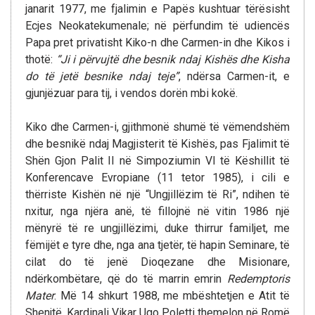
janarit 1977, me fjalimin e Papës kushtuar tërësisht
Ecjes Neokatekumenale; në përfundim të udiencës
Papa pret privatisht Kiko-n dhe Carmen-in dhe Kikos i
thotë:
“Ji i përvujtë dhe besnik ndaj Kishës dhe Kisha
do të jetë besnike ndaj teje”
, ndërsa Carmen-it, e
gjunjëzuar para tij, i vendos dorën mbi kokë.
Kiko dhe Carmen-i, gjithmonë shumë të vëmendshëm
dhe besnikë ndaj Magjisterit të Kishës, pas Fjalimit të
Shën Gjon Palit II në Simpoziumin VI të Këshillit të
Konferencave Evropiane (11 tetor 1985), i cili e
thërriste Kishën në një “Ungjillëzim të Ri”, ndihen të
nxitur, nga njëra anë, të fillojnë në vitin 1986 një
mënyrë të re ungjillëzimi, duke thirrur familjet, me
fëmijët e tyre dhe, nga ana tjetër, të hapin Seminare, të
cilat do të jenë Dioqezane dhe Misionare,
ndërkombëtare, që do të marrin emrin
Redemptoris
Mater
. Më 14 shkurt 1988, me mbështetjen e Atit të
Shenjtë, Kardinali Vikar Ugo Poletti themelon në Romë