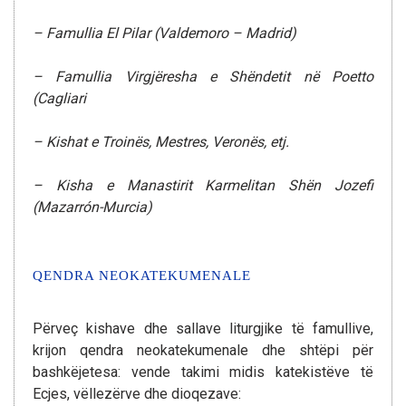
– Famullia El Pilar (Valdemoro – Madrid)
– Famullia Virgjëresha e Shëndetit në Poetto
(Cagliari
– Kishat e Troinës, Mestres, Veronës, etj.
– Kisha e Manastirit Karmelitan Shën Jozefi
(Mazarrón-Murcia)
QENDRA NEOKATEKUMENALE
Përveç kishave dhe sallave liturgjike të famullive,
krijon qendra neokatekumenale dhe shtëpi për
bashkëjetesa: vende takimi midis katekistëve të
Ecjes, vëllezërve dhe dioqezave: