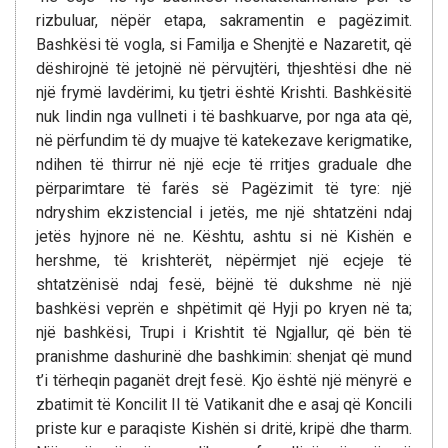
rizbuluar, nëpër etapa, sakramentin e pagëzimit.
Bashkësi të vogla, si Familja e Shenjtë e Nazaretit, që
dëshirojnë të jetojnë në përvujtëri, thjeshtësi dhe në
një frymë lavdërimi, ku tjetri është Krishti. Bashkësitë
nuk lindin nga vullneti i të bashkuarve, por nga ata që,
në përfundim të dy muajve të katekezave kerigmatike,
ndihen të thirrur në një ecje të rritjes graduale dhe
përparimtare të farës së Pagëzimit të tyre: një
ndryshim ekzistencial i jetës, me një shtatzëni ndaj
jetës hyjnore në ne. Kështu, ashtu si në Kishën e
hershme, të krishterët, nëpërmjet një ecjeje të
shtatzënisë ndaj fesë, bëjnë të dukshme në një
bashkësi veprën e shpëtimit që Hyji po kryen në ta;
një bashkësi, Trupi i Krishtit të Ngjallur, që bën të
pranishme dashurinë dhe bashkimin: shenjat që mund
t’i tërheqin paganët drejt fesë. Kjo është një mënyrë e
zbatimit të Koncilit II të Vatikanit dhe e asaj që Koncili
priste kur e paraqiste Kishën si dritë, kripë dhe tharm.