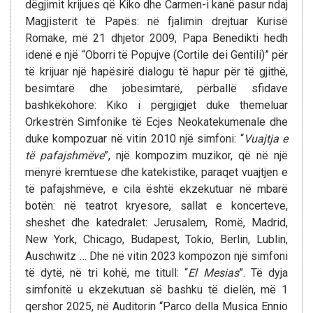
dëgjimit krijues që Kiko dhe Carmen-i kanë pasur ndaj
Magjisterit të Papës: në fjalimin drejtuar Kurisë
Romake, më 21 dhjetor 2009, Papa Benedikti hedh
idenë e një “Oborri të Popujve (Cortile dei Gentili)” për
të krijuar një hapësirë dialogu të hapur për të gjithë,
besimtarë dhe jobesimtarë, përballë sfidave
bashkëkohore: Kiko i përgjigjet duke themeluar
Orkestrën Simfonike të Ecjes Neokatekumenale dhe
duke kompozuar në vitin 2010 një simfoni: “
Vuajtja e
të pafajshmëve
”, një kompozim muzikor, që në një
mënyrë kremtuese dhe katekistike, paraqet vuajtjen e
të pafajshmëve, e cila është ekzekutuar në mbarë
botën: në teatrot kryesore, sallat e koncerteve,
sheshet dhe katedralet: Jerusalem, Romë, Madrid,
New York, Chicago, Budapest, Tokio, Berlin, Lublin,
Auschwitz … Dhe në vitin 2023 kompozon një simfoni
të dytë, në tri kohë, me titull: “
El Mesias
”. Të dyja
simfonitë u ekzekutuan së bashku të dielën, më 1
qershor 2025, në Auditorin “Parco della Musica Ennio