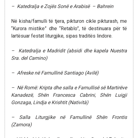
– Katedralja e Zojës Sonë e Arabisë – Bahrein
Në kisha/famulli të tjera, pikturon cikle pikturash, me
“Kurora mistike” dhe “Retablo”, të destinuara për të
lartësuar festat liturgjike, sipas traditës lindore.
– Katedralja e Madridit (absidi dhe kapela Nuestra
Sra. del Camino)
– Afreske në Famullinë Santiago (Avilë)
– Në Romë: Kripta dhe salla e Famullisë së Martirëve
Kanadezë, Shën Francesca Cabrini, Shën Luigji
Gonzaga, Lindja e Krishtit (Natività)
– Salla Liturgjike në Famullinë Shën Frontis
(Zamora)