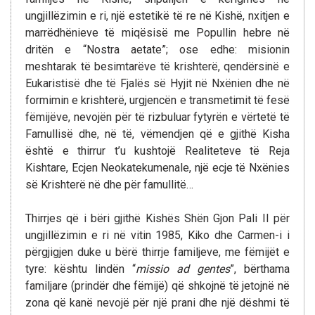
ungjillëzimin e ri, një estetikë të re në Kishë, nxitjen e
marrëdhënieve të miqësisë me Popullin hebre në
dritën e “Nostra aetate”; ose edhe: misionin
meshtarak të besimtarëve të krishterë, qendërsinë e
Eukaristisë dhe të Fjalës së Hyjit në Nxënien dhe në
formimin e krishterë, urgjencën e transmetimit të fesë
fëmijëve, nevojën për të rizbuluar fytyrën e vërtetë të
Famullisë dhe, në të, vëmendjen që e gjithë Kisha
është e thirrur t’u kushtojë Realiteteve të Reja
Kishtare, Ecjen Neokatekumenale, një ecje të Nxënies
së Krishterë në dhe për famullitë…
Thirrjes që i bëri gjithë Kishës Shën Gjon Pali II për
ungjillëzimin e ri në vitin 1985, Kiko dhe Carmen-i i
përgjigjen duke u bërë thirrje familjeve, me fëmijët e
tyre: kështu lindën “
missio ad gentes
”, bërthama
familjare (prindër dhe fëmijë) që shkojnë të jetojnë në
zona që kanë nevojë për një prani dhe një dëshmi të