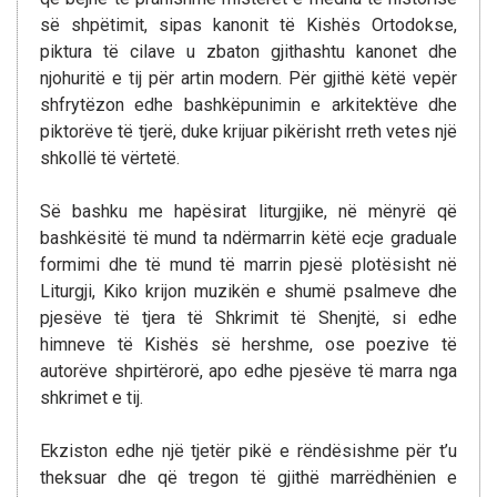
së shpëtimit, sipas kanonit të Kishës Ortodokse,
piktura të cilave u zbaton gjithashtu kanonet dhe
njohuritë e tij për artin modern. Për gjithë këtë vepër
shfrytëzon edhe bashkëpunimin e arkitektëve dhe
piktorëve të tjerë, duke krijuar pikërisht rreth vetes një
shkollë të vërtetë.
Së bashku me hapësirat liturgjike, në mënyrë që
bashkësitë të mund ta ndërmarrin këtë ecje graduale
formimi dhe të mund të marrin pjesë plotësisht në
Liturgji, Kiko krijon muzikën e shumë psalmeve dhe
pjesëve të tjera të Shkrimit të Shenjtë, si edhe
himneve të Kishës së hershme, ose poezive të
autorëve shpirtërorë, apo edhe pjesëve të marra nga
shkrimet e tij.
Ekziston edhe një tjetër pikë e rëndësishme për t’u
theksuar dhe që tregon të gjithë marrëdhënien e