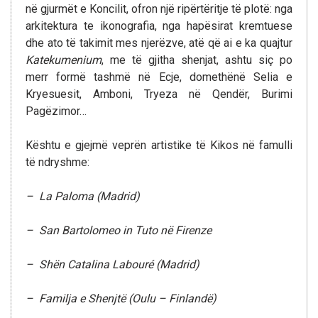
në gjurmët e Koncilit, ofron një ripërtëritje të plotë: nga
arkitektura te ikonografia, nga hapësirat kremtuese
dhe ato të takimit mes njerëzve, atë që ai e ka quajtur
Katekumenium
, me të gjitha shenjat, ashtu siç po
merr formë tashmë në Ecje, domethënë Selia e
Kryesuesit, Amboni, Tryeza në Qendër, Burimi
Pagëzimor…
Kështu e gjejmë veprën artistike të Kikos në famulli
të ndryshme:
– La Paloma (Madrid)
– San Bartolomeo in Tuto në Firenze
– Shën Catalina Labouré (Madrid)
– Familja e Shenjtë (Oulu – Finlandë)