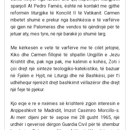
spanjoll At Pedro Farnés, është në kontakt me gjithë
reformën liturgjike të Koncilit II të Vatikanit. Carmen
mbetet shumë e prekur nga bashkësia e të varfërve
që gjen në Palomeras dhe vendos të qëndrojë për të
jetuar aty, mes tyre, në një barakë jo shumë larg.
Me kërkesën e vetë të varfërve me të cilët jetojnë,
Kiko dhe Carmen fillojnë të shpallin Ungjillin e Jezu
Krishtit dhe, pak nga pak, me kalimin e kohës, Zoti i
çoi drejt një sinteze teologjiko-katekistike, të bazuar
në Fjalën e Hyjit, në Liturgji dhe në Bashkësi, për t’i
udhëhequr njerëzit drejt bashkimit vëllazëror dhe drejt
një feje të pjekur.
Kjo ecje e re e nxënies së krishterë zgjon interesin e
Arqipeshkvit të Madridit, Imzot Casimiro Morcillo-s.
Ai merr dijeni për të sepse më 28 gusht 1965, një
urdhër i qeverisë dërgon Guardia Civil për të shembur