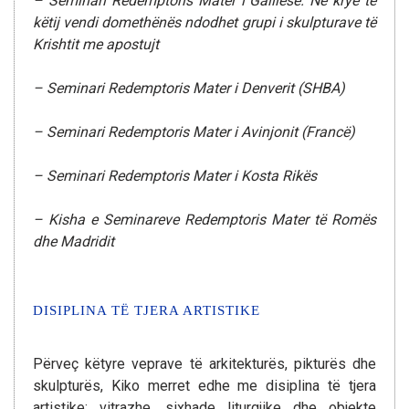
– Seminari Redemptoris Mater i Galilesë. Në krye të
këtij vendi domethënës ndodhet grupi i skulpturave të
Krishtit me apostujt
– Seminari Redemptoris Mater i Denverit (SHBA)
– Seminari Redemptoris Mater i Avinjonit (Francë)
– Seminari Redemptoris Mater i Kosta Rikës
– Kisha e Seminareve Redemptoris Mater të Romës
dhe Madridit
DISIPLINA TË TJERA ARTISTIKE
Përveç këtyre veprave të arkitekturës, pikturës dhe
skulpturës, Kiko merret edhe me disiplina të tjera
artistike: vitrazhe, sixhade liturgjike dhe objekte