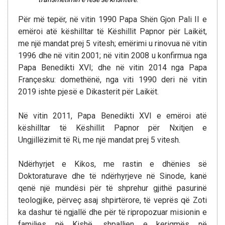
Për më tepër, në vitin 1990 Papa Shën Gjon Pali II e
emëroi atë këshilltar të Këshillit Papnor për Laikët,
me një mandat prej 5 vitesh; emërimi u rinovua në vitin
1996 dhe në vitin 2001; në vitin 2008 u konfirmua nga
Papa Benedikti XVI; dhe në vitin 2014 nga Papa
Françesku: domethënë, nga viti 1990 deri në vitin
2019 ishte pjesë e Dikasterit për Laikët.
Në vitin 2011, Papa Benedikti XVI e emëroi atë
këshilltar të Këshillit Papnor për Nxitjen e
Ungjillëzimit të Ri, me një mandat prej 5 vitesh.
Ndërhyrjet e Kikos, me rastin e dhënies së
Doktoraturave dhe të ndërhyrjeve në Sinode, kanë
qenë një mundësi për të shprehur gjithë pasurinë
teologjike, përveç asaj shpirtërore, të veprës që Zoti
ka dashur të ngjallë dhe për të ripropozuar misionin e
familjes në Kishë, shpalljen e kerigmës në