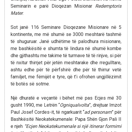
Seminarin e parë Dioqezan Misionar
Redemptoris
Mater
.
Sot janë 116 Seminare Dioqezane Misionare në 5
kontinente, me më shumë se 3000 meshtarë tashmë
të shuguruar. Janë udhëtime të palodhura misionare,
me bashkësitë e shumta të lindura në shumë kombe
dhe gjithashtu me takime të turmave të të rinjve, si për
të nxitur thirrjet për jetën meshtarake dhe rregulltare,
ashtu edhe për të përfshirë dhe për të thirrur vetë
familjet, me fëmijët e tyre, që t’i ofrohen ungjillëzimit
të botës së sotme.
Një dhuratë e veçantë i bëhet më pas Ecjes më 30
gusht 1990, me Letrën “
Ogniqualvolta
”, drejtuar Imzot
Paul Josef Cordes-it, të ngarkuarit “
ad personam
” për
Bashkësitë Neokatekumenale: Papa Shën Gjon Pali II
e njeh
“Ecjen Neokatekumenale si një itinerar formimi