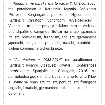
–
“Kerigma, në baraka me të varfërit”
, Chirico, 2023:
me parathënien e Kardinalit Antonio Cañizares,
Prefekt i Kongregatës për Kultin Hyjnor dhe të
Kardinalit Christoph Schönborn, Kryeipeshkëv i
Vjenës: ku tregohet përvoja e Kikos mes të varfërve
dhe shpallja e kerigmës. Botuar në shqip, spanjisht,
italisht, portugalisht, frëngjisht, anglisht, gjermanisht,
japonisht, hungarisht, polonisht, rusisht, arabisht, në
gjuhën koreane, në gjuhën kineze.
– “Annotazioni – 1988-2014”
, me parathënien e
Kardinalit Ricardo Blazquez, Kryetar i Konferencës
Ipeshkvnore Spanjolle – Cantagalli, 2016: një
përmbledhje poezish dhe lutjesh intime të vetë Kiko-
s. Botuar në: spanjisht, italisht, portugalisht, frëngjisht,
anglisht, kroatisht, gjermanisht, holandisht, rusisht dhe
polonisht.