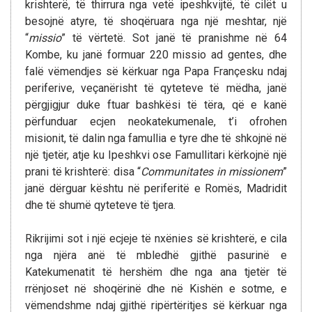
krishterë, të thirrura nga vetë ipeshkvijtë, të cilët u
besojnë atyre, të shoqëruara nga një meshtar, një
“
missio
” të vërtetë. Sot janë të pranishme në 64
Kombe, ku janë formuar 220 missio ad gentes, dhe
falë vëmendjes së kërkuar nga Papa Françesku ndaj
periferive, veçanërisht të qyteteve të mëdha, janë
përgjigjur duke ftuar bashkësi të tëra, që e kanë
përfunduar ecjen neokatekumenale, t’i ofrohen
misionit, të dalin nga famullia e tyre dhe të shkojnë në
një tjetër, atje ku Ipeshkvi ose Famullitari kërkojnë një
prani të krishterë: disa “
Communitates in missionem
”
janë dërguar kështu në periferitë e Romës, Madridit
dhe të shumë qyteteve të tjera.
Rikrijimi sot i një ecjeje të nxënies së krishterë, e cila
nga njëra anë të mbledhë gjithë pasurinë e
Katekumenatit të hershëm dhe nga ana tjetër të
rrënjoset në shoqërinë dhe në Kishën e sotme, e
vëmendshme ndaj gjithë ripërtëritjes së kërkuar nga