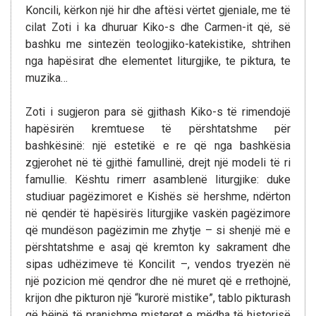
Koncili, kërkon një hir dhe aftësi vërtet gjeniale, me të
cilat Zoti i ka dhuruar Kiko-s dhe Carmen-it që, së
bashku me sintezën teologjiko-katekistike, shtrihen
nga hapësirat dhe elementet liturgjike, te piktura, te
muzika…
Zoti i sugjeron para së gjithash Kiko-s të rimendojë
hapësirën kremtuese të përshtatshme për
bashkësinë: një estetikë e re që nga bashkësia
zgjerohet në të gjithë famullinë, drejt një modeli të ri
famullie. Kështu rimerr asamblenë liturgjike: duke
studiuar pagëzimoret e Kishës së hershme, ndërton
në qendër të hapësirës liturgjike vaskën pagëzimore
që mundëson pagëzimin me zhytje – si shenjë më e
përshtatshme e asaj që kremton ky sakrament dhe
sipas udhëzimeve të Koncilit –, vendos tryezën në
një pozicion më qendror dhe në muret që e rrethojnë,
krijon dhe pikturon një “kurorë mistike”, tablo pikturash
që bëjnë të pranishme misteret e mëdha të historisë