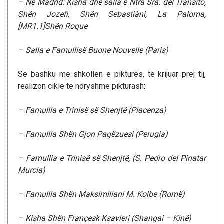
– Në Madrid: Kisha dhe salla e Ntra Sra. del Tránsito,
Shën Jozefi, Shën Sebastiàni, La Paloma,
[MR1.1]Shën Roque
– Salla e Famullisë Buone Nouvelle (Paris)
Së bashku me shkollën e pikturës, të krijuar prej tij,
realizon cikle të ndryshme pikturash:
– Famullia e Trinisë së Shenjtë (Piacenza)
– Famullia Shën Gjon Pagëzuesi (Perugia)
– Famullia e Trinisë së Shenjtë, (S. Pedro del Pinatar
Murcia)
– Famullia Shën Maksimiliani M. Kolbe (Romë)
– Kisha Shën Françesk Ksavieri (Shangai – Kinë)