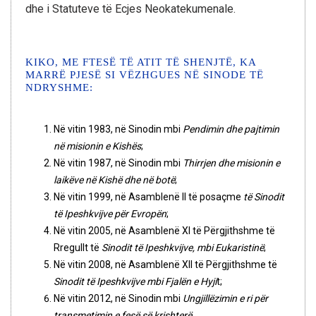
dhe i Statuteve të Ecjes Neokatekumenale.
KIKO, ME FTESË TË ATIT TË SHENJTË, KA
MARRË PJESË SI VËZHGUES NË SINODE TË
NDRYSHME:
Në vitin 1983, në Sinodin mbi
Pendimin dhe pajtimin
në misionin e Kishës
;
Në vitin 1987, në Sinodin mbi
Thirrjen dhe misionin e
laikëve në Kishë dhe në botë
;
Në vitin 1999, në Asamblenë II të posaçme
të Sinodit
të Ipeshkvijve për Evropën
;
Në vitin 2005, në Asamblenë XI të Përgjithshme të
Rregullt të
Sinodit të Ipeshkvijve, mbi Eukaristinë
;
Në vitin 2008, në Asamblenë XII të Përgjithshme të
Sinodit të Ipeshkvijve mbi Fjalën e Hyji
t;
Në vitin 2012, në Sinodin mbi
Ungjillëzimin e ri për
transmetimin e fesë së krishterë
.