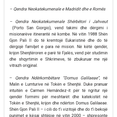
– Qendra Neokatekumenale e Madridit dhe e Romës
– Qendra Neokatekumenale Shërbëtori i Jahveut
(Porto San Giorgio), vend takimi dhe dërgimi i
misionarëve itinerantë në kombe. Në vitin 1988 Shën
Gjon Pali II do të kremtojë Eukaristinë dhe do të
dërgojë familjet e para në mision. Në këtë qendër,
krijon Shenjtëroren e parë të Fjalës, vend për studimin
dhe shqyrtimin e Shkrimeve, të zbukuruar me një
vitrazh origjinal.
–
Qendra Ndërkombëtare “Domus Galilaeae”
, në
Malin e Lumturive në Tokën e Shenjtë. Duke pranuar
intuitën e Carmen Hernández-it për të ngritur një
qendër formimi për meshtarët dhe katekistët në
Tokën e Shenjtë, krijon dhe ndërton Domus Galilaeae.
Shën Gjon Pali II – i cili do t’i vizitojë dhe do t’i bekojë
punimet e kësaj shtëpie në vitin 2000 – shpresonte