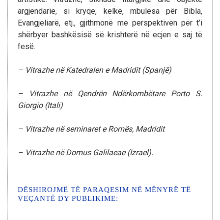
argjendarie, si kryqe, kelkë, mbulesa për Bibla,
Evangjeliarë, etj., gjithmonë me perspektivën për t’i
shërbyer bashkësisë së krishterë në ecjen e saj të
fesë.
– Vitrazhe në Katedralen e Madridit (Spanjë)
– Vitrazhe në Qendrën Ndërkombëtare Porto S.
Giorgio (Itali)
– Vitrazhe në seminaret e Romës, Madridit
– Vitrazhe në Domus Galilaeae (Izrael).
DËSHIROJMË TË PARAQESIM NË MËNYRË TË
VEÇANTË DY PUBLIKIME: