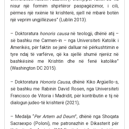
nisur një formim shpirtëror paspagëzimor, i cili,
përmes një nxënie të krishterë, sjell në mbarë botën
një veprim ungjillëzues” (Lublin 2013).
– Doktoratura
honoris causa
në teologji, dhënë atij –
së bashku me Carmen-in – nga Universiteti Katolik i
Amerikës, për faktin se janë dalluar në përkushtimin e
tyre ndaj të varfërve, që ka sjellë shumë njerëz në
bashkësinë me Krishtin dhe në fenë katolike”
(Washington DC 2015).
– Doktoratura
Honoris Causa
, dhënë Kiko Argüello-s,
së bashku me Rabinin David Rosen, nga Universiteti
Francisco de Vitoria i Madridit, për kontributin e tij në
dialogun judeo-të krishterë (2021);
– Medalja “
Per Artem ad Deum
”, dhënë nga Shoqata
Sacraexpo (Poloni), me patronazhin e Dikasterit për