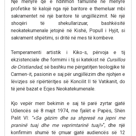
Një mënyrë që e ndihmon famullinë në mënyrë
profetike të kalojë nga një baritore e themeluar mbi
sakramentet në një baritore të ungjillëzimit. Në një
shoqëri të shekullarizuar, bashkësitë
neokatekumenale jetojnë në Kishë, Popull i Hyjit, si
sakrament shpëtimi, si dritë në mes të kombeve.
Temperamenti artistik i Kiko-s, përvoja e tij
ekzistenciale dhe formimi i tij si katekist në
Cursillos
de Cristiandad
, së bashku me përgatitjen teologjike të
Carmen-it, pasionin e saj për ungjillëzim dhe njohjen e
lëvizjes së ripërtëritjes së Koncilit II të Vatikanit, do
të jenë bazat e Ecjes Neokatekumenale.
Kjo vepër merr bekimin e saj të parë zyrtar gjatë
Udiencës së 8 majit 1974, me fjalët e Papës, Shën
Palit VI:
“«Sa gëzim dhe sa shpresë na jepni me
praninë tuaj dhe me veprimtarinë tuaj!»
“, dhe një
konfirmim shumë të çmuar gjatë audiencës së 12