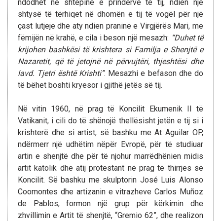
ndodhet në shtëpinë e prindërve të tij, ndien një
shtysë të tërhiqet në dhomën e tij të vogël për një
çast lutjeje dhe aty ndien praninë e Virgjërës Mari, me
fëmijën në krahë, e cila i beson një mesazh:
“Duhet të
krijohen bashkësi të krishtera si Familja e Shenjtë e
Nazaretit, që të jetojnë në përvujtëri, thjeshtësi dhe
lavd. Tjetri është Krishti”
. Mesazhi e befason dhe do
të bëhet boshti kryesor i gjithë jetës së tij.
Në vitin 1960, në prag të Koncilit Ekumenik II të
Vatikanit, i cili do të shënojë thellësisht jetën e tij si i
krishterë dhe si artist, së bashku me At Aguilar OP,
ndërmerr një udhëtim nëpër Evropë, për të studiuar
artin e shenjtë dhe për të njohur marrëdhënien midis
artit katolik dhe atij protestant në prag të thirrjes së
Koncilit. Së bashku me skulptorin José Luis Alonso
Coomontes dhe artizanin e vitrazheve Carlos Muñoz
de Pablos, formon një grup për kërkimin dhe
zhvillimin e Artit të shenjtë, “Gremio 62”, dhe realizon