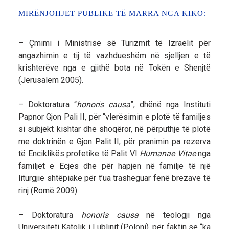
MIRËNJOHJET PUBLIKE TË MARRA NGA KIKO:
– Çmimi i Ministrisë së Turizmit të Izraelit për
angazhimin e tij të vazhdueshëm në sjelljen e të
krishterëve nga e gjithë bota në Tokën e Shenjtë
(Jerusalem 2005).
– Doktoratura “
honoris causa
”, dhënë nga Instituti
Papnor Gjon Pali II, për “vlerësimin e plotë të familjes
si subjekt kishtar dhe shoqëror, në përputhje të plotë
me doktrinën e Gjon Palit II, për pranimin pa rezerva
të Enciklikës profetike të Palit VI
Humanae Vitae
nga
familjet e Ecjes dhe për hapjen në familje të një
liturgjie shtëpiake për t’ua trashëguar fenë brezave të
rinj (Romë 2009).
– Doktoratura
honoris causa
në teologji nga
Universiteti Katolik i Lublinit (Poloni), për faktin se “ka