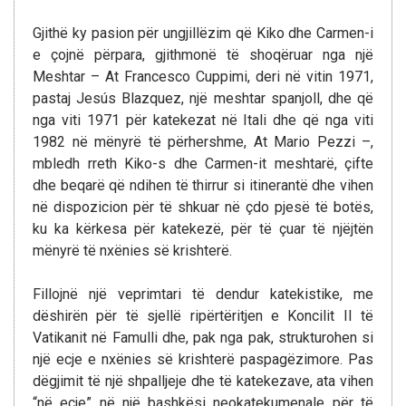
Gjithë ky pasion për ungjillëzim që Kiko dhe Carmen-i
e çojnë përpara, gjithmonë të shoqëruar nga një
Meshtar – At Francesco Cuppimi, deri në vitin 1971,
pastaj Jesús Blazquez, një meshtar spanjoll, dhe që
nga viti 1971 për katekezat në Itali dhe që nga viti
1982 në mënyrë të përhershme, At Mario Pezzi –,
mbledh rreth Kiko-s dhe Carmen-it meshtarë, çifte
dhe beqarë që ndihen të thirrur si itinerantë dhe vihen
në dispozicion për të shkuar në çdo pjesë të botës,
ku ka kërkesa për katekezë, për të çuar të njëjtën
mënyrë të nxënies së krishterë.
Fillojnë një veprimtari të dendur katekistike, me
dëshirën për të sjellë ripërtëritjen e Koncilit II të
Vatikanit në Famulli dhe, pak nga pak, strukturohen si
një ecje e nxënies së krishterë paspagëzimore. Pas
dëgjimit të një shpalljeje dhe të katekezave, ata vihen
“në ecje” në një bashkësi neokatekumenale për të