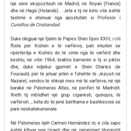
një sërë ekspozitash në Madrid, në Royan (Francë)
dhe në Hagë (Holandë)…. Jeta e tij në këto vite është
tashmë e shënuar nga apostullati si Profesor i
Cursillos de Cristiandad
.
Duke dëgjuar një fjalim të Papës Shën Gjoni XXIII, i cili
fliste për Kishën e të varfërve, pati intuitën se
ripërtëritja e Kishës do të vinte nga të varfërit dhe
kështu, në vitin 1964, braktis karrierën e tij si piktor
dhe, duke ndjekur gjurmët e Shën Charles de
Foucauld, për të jetuar jetën e fshehtë të Jezusit në
Nazaret, vendos të shkojë mes më të varfërve, në një
barakë në Palomeras Altas, në periferi të Madridit.
Rreth tij mblidhet një grup ciganësh, quinquis, të
varfërish…, këta do të jenë bërthama e bashkësisë së
parë neokatekumenale.
Në Palomeras njeh Carmen Hernández-in, e cila sapo
është kthyer nga Izraeli dhe që, nëpërmjet liturgjistit