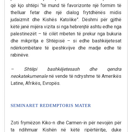
që kjo shtëpi “të mund të favorizonte një formim të
thelluar fetar dhe një dialog frytdhënës midis
judaizmit dhe Kishës Katolike”. Dëshmi për gjithë
këtë janë mijëra vizita si nga hebrenjtë ashtu edhe nga
palestinezët – të cilët mbeten të prekur nga bukuria
dhe mikpritja e Shtëpisë – si edhe bashkëjetesat
ndërkombëtare të ipeshkvijve dhe madje edhe të
rabinëve.
– Shtëpi bashkëjetesash dhe qendra
neokatekumenale
në vende të ndryshme të Amerikës
Latine, Afrikës, Evropës.
SEMINARET REDEMPTORIS MATER
Zoti frymëzon Kiko-n dhe Carmen-in për nevojën për
ta ndihmuar Kishën në këtë ripërtëritje, duke