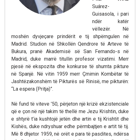
Suárez-
Guisasola, i pari
ndër katër
vëllezër. Në
moshën dyvjeçare prindërit e tij shpërngulen në
Madrid. Studion në Shkollën Qendrore të Arteve të
Bukura, pranë Akademisë së San Fernando-s në
Madrid, duke marrë titullin profesor vizatimi. Merr
pjesë në ekspozita dhe konkurse të shumta pikture
në Spanjë. Në vitin 1959 merr Çmimin Kombëtar të
Jashtëzakonshëm të Pikturës së Rinisë, me pikturën:
“La espera (Pritja)”.
Në fund të viteve ’50, përjeton një krizë ekzistenciale
që e çon në një takim të thellë me Jezu Krishtin, duke
e shtyrë t’ia kushtojë jetën dhe artin e tij Krishtit dhe
Kishës, duke ndryshuar edhe përmbajtjen e artit të tij.
Më 8 dhjetor 1959, në orët e para të pasdites, ndërsa