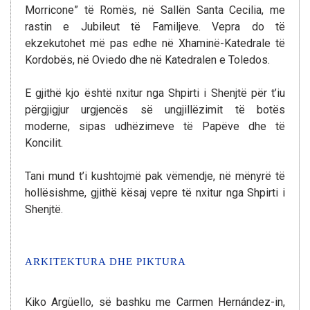
Morricone” të Romës, në Sallën Santa Cecilia, me
rastin e Jubileut të Familjeve. Vepra do të
ekzekutohet më pas edhe në Xhaminë-Katedrale të
Kordobës, në Oviedo dhe në Katedralen e Toledos.
E gjithë kjo është nxitur nga Shpirti i Shenjtë për t’iu
përgjigjur urgjencës së ungjillëzimit të botës
moderne, sipas udhëzimeve të Papëve dhe të
Koncilit.
Tani mund t’i kushtojmë pak vëmendje, në mënyrë të
hollësishme, gjithë kësaj vepre të nxitur nga Shpirti i
Shenjtë.
ARKITEKTURA DHE PIKTURA
Kiko Argüello, së bashku me Carmen Hernández-in,