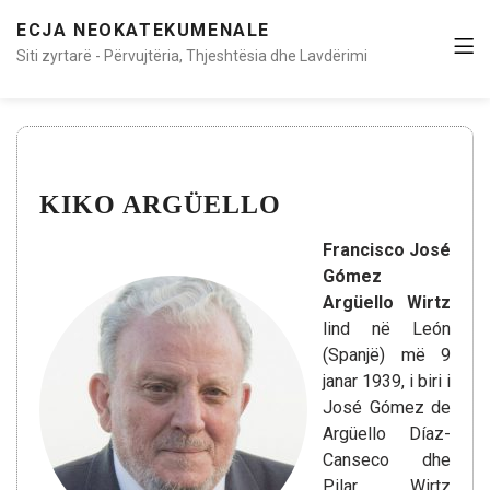
ECJA NEOKATEKUMENALE
Siti zyrtarë - Përvujtëria, Thjeshtësia dhe Lavdërimi
KIKO ARGÜELLO
Francisco José
Gómez
Argüello Wirtz
lind në León
(Spanjë) më 9
janar 1939, i biri i
José Gómez de
Argüello Díaz-
Canseco dhe
Pilar Wirtz