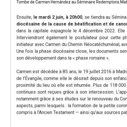
Tombe de Carmen Hernández au Séminaire Redemptoris Mat
Ensuite,
le mardi 2 juin, à 20h00
, se tiendra au Sémin
diocésaine de la cause de béatification et de can
dans la capitale espagnole le 4 décembre 2022. Elle 
Interviendront également le postulateur pour cette p
initiateur avec Carmen du Chemin Néocatéchuménal, avec
Une fois la phase diocésaine close, les documents ser
son développement dans la « phase romaine ».
Carmen est décédée à 85 ans, le 19 juillet 2016 à Madr
de l’Évangile, comme elle le désirait depuis son enfanc
proximité du lieu où elle est inhumée. Plus de 118 00
continues sont reçues grâce à son intercession. L’a
notamment grâce à ses études sur le renouveau du Conci
aspects, parmi lesquels : la formation de la petite commu
compris à l’Ancien Testament — ainsi qu’aux sources pat