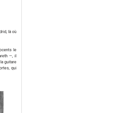
id, là où
ocents le
eth —, il
la guitare
rtes, qui