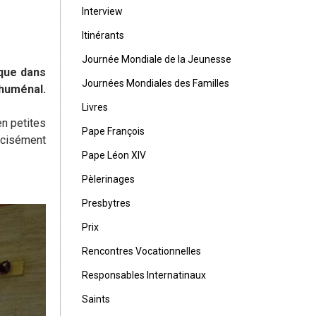
Interview
Itinérants
Journée Mondiale de la Jeunesse
ique dans
Journées Mondiales des Familles
huménal.
Livres
en petites
Pape François
écisément
Pape Léon XIV
Pèlerinages
Presbytres
Prix
Rencontres Vocationnelles
Responsables Internatinaux
Saints