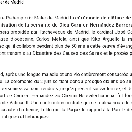
er de Madrid
aire Redemptoris Mater de Madrid
la cérémonie de clôture de
onisation de la servante de Dieu Carmen Hernández Barrer
sera présidée par l’archevêque de Madrid, le cardinal José C
hase diocésaine, Carlos Metola, ainsi que Kiko Argüello lui-
 qui il collabora pendant plus de 50 ans à cette œuvre d’évang
ont transmis au Dicastère des Causes des Saints et le procès p
id, après une longue maladie et une vie entièrement consacrée 
e. La cérémonie du 2 juin se tient donc à presque dix ans de sa
0 personnes se sont rendues jusqu’à présent sur sa tombe, et d
pport de Carmen Hernández au Chemin Néocatéchuménal fut fon
le Vatican II. Une contribution centrale qui se réalisa sous d
nauté chrétienne, la liturgie, la Pâque, le rapport à la Parole d
ristiques et hébraïques.