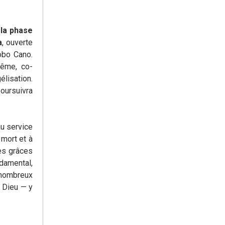
 la phase
a
, ouverte
obo Cano.
même, co-
élisation.
oursuivra
au service
 mort et à
es grâces
damental,
e nombreux
e Dieu — y