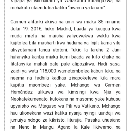
Kipapa ya Michakato ya Watakatifu kutangazwa, na
mchakato utaendelea katika “awamu ya kirumi”.
Carmen alifariki akiwa na umri wa miaka 85 mnamo
Julai 19, 2016, huko Madrid, baada ya kuugua kwa
muda mrefu na maisha yaliyowekwa wakfu kwa
kujitolea bila masharti kwa huduma ya Injili, kama vile
alivyotamani tangu utotoni. Tukio la tarehe 2 Juni
hufanyika karibu miaka kumi baada ya kifo chake na
litafanyika mahali pale pale alipozikwa. Hadi sasa,
zaidi ya watu 118,000 wametembelea kaburi lake, na
neema na fadhila kadhaa zinapokelewa kila mara
kupitia maombezi yake. Mchango wa Carmen
Hernández ulikuwa wa kimsingi kwa Njia ya
Neokatekumenato, kutokana na masomo yake kuhusu
upyaisho wa Mtaguso wa Pili wa Vatikano. Mchango
huu ulionekana wazi katika nyanja nyingi: uundaji wa
jumuiya ndogo za kikristo, liturujia, Pasaka, uhusiano
na Neno la Mungu, Agano la Kale likiwemo, na