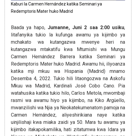
Kaburi la Carmen Hernández katika Seminari ya
Redemptoris Mater huko Madrid
Baada ya hapo,
Jumanne, Juni 2 saa 2:00 usiku
,
litafanyika tukio la kufunga awamu ya kijimbo ya
mchakato wa kutangazwa mwenye heri na
kutangazwa mtakatifu kwa Mtumishi wa Mungu
Carmen Hernández Barrera katika Seminari ya
Redemptoris Mater huko Madrid. Awamu hii, iliyoanza
katika mji mkuu wa Hispania (Madrid) mnamo
Desemba 4, 2022. Tukio hili litaongozwa na Askofu
Mkuu wa Madrid, Kardinali José Cobo Cano. Pia
watahusika katika tukio hilo, Carlos Metola, mwombaji
rasmi wa awamu hiyo ya kijimbo, na Kiko Argüello,
mwanzilishi wa Njia ya Neokatekumenatom pamoja na
Carmen Hernández, aliyeshirikiana naye katika
uinjilishaji kwa miaka zaidi ya 50. Mara tu awamu ya
kijimbo itakapokamilika, hati zitatumwa kwa Idara ya