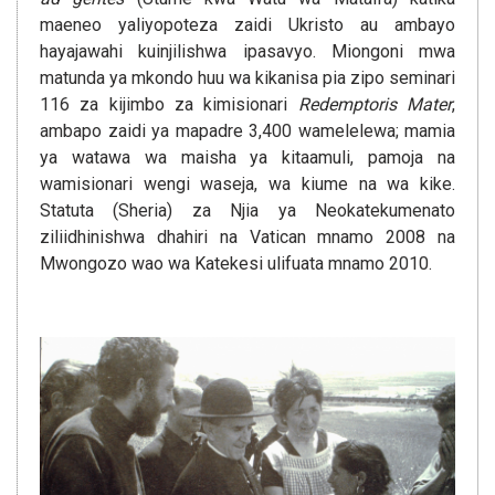
maeneo yaliyopoteza zaidi Ukristo au ambayo
hayajawahi kuinjilishwa ipasavyo. Miongoni mwa
matunda ya mkondo huu wa kikanisa pia zipo seminari
116 za kijimbo za kimisionari
Redemptoris Mater
,
ambapo zaidi ya mapadre 3,400 wamelelewa; mamia
ya watawa wa maisha ya kitaamuli, pamoja na
wamisionari wengi waseja, wa kiume na wa kike.
Statuta (Sheria) za Njia ya Neokatekumenato
ziliidhinishwa dhahiri na Vatican mnamo 2008 na
Mwongozo wao wa Katekesi ulifuata mnamo 2010.