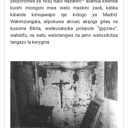
yaliyofichwa ya Yesu huko Nazareti— aliamua kwenda
kuishi miongoni mwa walio maskini zaidi, katika
kibanda kimojawapo nje kidogo ya Madrid.
Wakimzunguka, alipokuwa akisali, akipiga gitaa, na
kusoma Biblia, walikusanyika polepole “gypsies”,
wahalifu, na watu waliotengwa na jamii waliosikiliza
tangazo la kerygma.