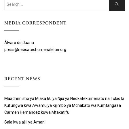
Search
Search
for:
MEDIA CORRESPONDENT
Álvaro de Juana
press@neocatechumenaleiter.org
RECENT NEWS
Maadhimisho ya Miaka 60 ya Njia ya Neokatekumenato na Tukio la
Kufungwa kwa Awamu ya Kijimbo ya Mchakato wa Kumtangaza
Carmen Hernández kuwa Mtakatifu
Sala kwa ajili ya Amani