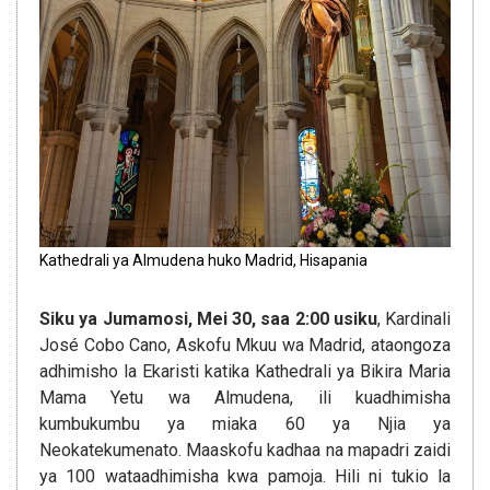
Kathedrali ya Almudena huko Madrid, Hisapania
Siku ya Jumamosi, Mei 30, saa 2:00 usiku
, Kardinali
José Cobo Cano, Askofu Mkuu wa Madrid, ataongoza
adhimisho la Ekaristi katika Kathedrali ya Bikira Maria
Mama Yetu wa Almudena, ili kuadhimisha
kumbukumbu ya miaka 60 ya Njia ya
Neokatekumenato. Maaskofu kadhaa na mapadri zaidi
ya 100 wataadhimisha kwa pamoja. Hili ni tukio la