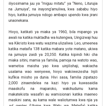
iliyosimama juu ya “miguu mitatu” ya “Neno, Liturujia
na Jumuiya”, na inayong’amuliwa, kwa sababu hiyo
hiyo, katika jumuiya ndogo ambapo upendo kwa jirani
unaonekana.
Hivyo, katikati ya miaka ya 1960, bila mipango ya
awali na katika muktadha wa kutengwa, Uingizwaji huu
wa Kikristo kwa watu wazima ulizaliwa. Leo, umeenea
katika mataifa 138 katika mabara yote matano, ukiwa
na jumuiya zaidi ya 20,350. Katika kipindi hiki cha
miaka sitini, mamia ya familia, pamoja na watoto wao,
wametoa maisha yao kwa uinjilishaji, wakiacha
usalama wao wenyewe, hivyo wakiiwezesha Injili
kufikia miisho ya dunia. Hivi sasa, familia zipatazo
2,000 zinaendelea na kazi hiyo ya kuwasaidia
maaskofu na maparoko, wakihudumu kama
makatekista wasafiri au wamisionari katika maeneo
maskini sana, au kama wale waliotumwa kwa njia ya
ad gentes
(Utume kwa Watu wa Mataifa) katika