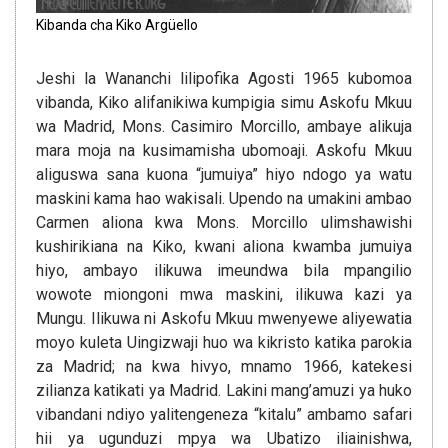
Kibanda cha Kiko Argüello
Jeshi la Wananchi lilipofika Agosti 1965 kubomoa
vibanda, Kiko alifanikiwa kumpigia simu Askofu Mkuu
wa Madrid, Mons. Casimiro Morcillo, ambaye alikuja
mara moja na kusimamisha ubomoaji. Askofu Mkuu
aliguswa sana kuona “jumuiya” hiyo ndogo ya watu
maskini kama hao wakisali. Upendo na umakini ambao
Carmen aliona kwa Mons. Morcillo ulimshawishi
kushirikiana na Kiko, kwani aliona kwamba jumuiya
hiyo, ambayo ilikuwa imeundwa bila mpangilio
wowote miongoni mwa maskini, ilikuwa kazi ya
Mungu. Ilikuwa ni Askofu Mkuu mwenyewe aliyewatia
moyo kuleta Uingizwaji huo wa kikristo katika parokia
za Madrid; na kwa hivyo, mnamo 1966, katekesi
zilianza katikati ya Madrid. Lakini mang’amuzi ya huko
vibandani ndiyo yalitengeneza “kitalu” ambamo safari
hii ya ugunduzi mpya wa Ubatizo iliainishwa,